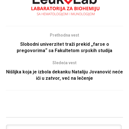
Prethodna vest
Slobodni univerzitet traži prekid „farse o
pregovorima“ sa Fakultetom srpskih studija
Sledeća vest
Nišlijka koja je izbola dekanku Nataliju Jovanović neće
ići u zatvor, već na lečenje