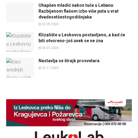
Uhapšen mladić nakon tuče u Lebanu:
Razbijenom flašom izbo više puta u vrat
dvadesetšestogodišnjaka
23.09.2024.
Klizalište u Leskovcu postavljeno, a kad će
biti otvoreno-još uvek se ne zna
06.01.2026.
Nastavlja se štrajk prosvetara
24.11.2024.