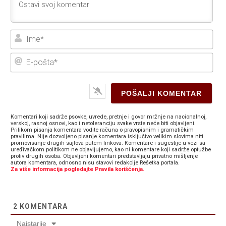
Ime
E-
poš
Komentari koji sadrže psovke, uvrede, pretnje i govor mržnje na nacionalnoj,
verskoj, rasnoj osnovi, kao i netoleranciju svake vrste neće biti objavljeni.
Prilikom pisanja komentara vodite računa o pravopisnim i gramatičkim
pravilima. Nije dozvoljeno pisanje komentara isključivo velikim slovima niti
promovisanje drugih sajtova putem linkova. Komentare i sugestije u vezi sa
uređivačkom politikom ne objavljujemo, kao ni komentare koji sadrže optužbe
protiv drugih osoba. Objavljeni komentari predstavljaju privatno mišljenje
autora komentara, odnosno nisu stavovi redakcije Rešetka portala.
Za više informacija pogledajte Pravila korišćenja.
2
KOMENTARA
Najstarije