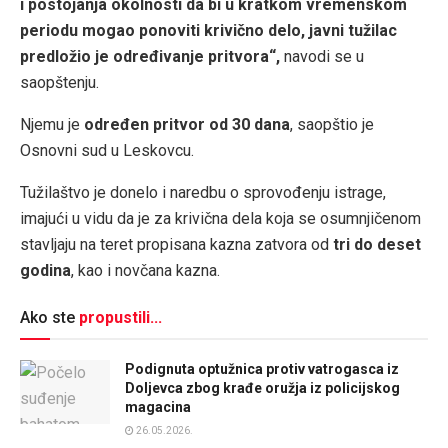
i postojanja okolnosti da bi u kratkom vremenskom
periodu mogao ponoviti krivično delo, javni tužilac
predložio je određivanje pritvora“,
navodi se u
saopštenju.
Njemu je
određen pritvor od 30 dana
, saopštio je
Osnovni sud u Leskovcu.
Tužilaštvo je donelo i naredbu o sprovođenju istrage,
imajući u vidu da je za krivična dela koja se osumnjičenom
stavljaju na teret propisana kazna zatvora od
tri do deset
godina
, kao i novčana kazna.
Ako ste
propustili...
Podignuta optužnica protiv vatrogasca iz
Doljevca zbog krađe oružja iz policijskog
magacina
26.05.2026.