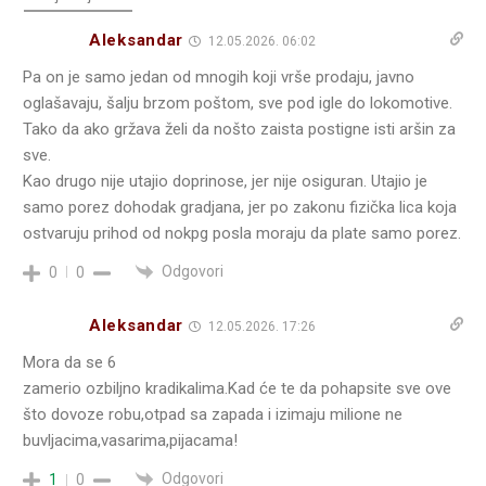
Aleksandar
12.05.2026. 06:02
Pa on je samo jedan od mnogih koji vrše prodaju, javno
oglašavaju, šalju brzom poštom, sve pod igle do lokomotive.
Tako da ako gržava želi da nošto zaista postigne isti aršin za
sve.
Kao drugo nije utajio doprinose, jer nije osiguran. Utajio je
samo porez dohodak gradjana, jer po zakonu fizička lica koja
ostvaruju prihod od nokpg posla moraju da plate samo porez.
Odgovori
0
0
Aleksandar
12.05.2026. 17:26
Mora da se 6
zamerio ozbiljno kradikalima.Kad će te da pohapsite sve ove
što dovoze robu,otpad sa zapada i izimaju milione ne
buvljacima,vasarima,pijacama!
Odgovori
1
0