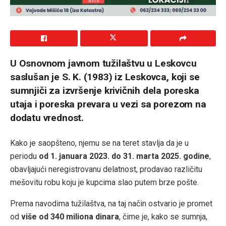
U Osnovnom javnom tužilaštvu u Leskovcu
saslušan je S. K. (1983) iz Leskovca, koji se
sumnjiči za izvršenje krivičnih dela poreska
utaja i poreska prevara u vezi sa porezom na
dodatu vrednost.
Kako je saopšteno, njemu se na teret stavlja da je u
periodu
od 1. januara 2023. do 31. marta 2025. godine
,
obavljajući neregistrovanu delatnost, prodavao različitu
mešovitu robu koju je kupcima slao putem brze pošte.
Prema navodima tužilaštva, na taj način ostvario je promet
od
više od 340 miliona dinara
, čime je, kako se sumnja,