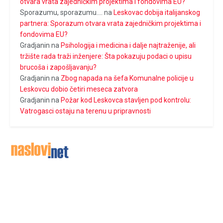
otvara vrata zajedničkim projektima i fondovima EU?
Sporazumu, sporazumu....
na
Leskovac dobija italijanskog
partnera: Sporazum otvara vrata zajedničkim projektima i
fondovima EU?
Gradjanin
na
Psihologija i medicina i dalje najtraženije, ali
tržište rada traži inženjere: Šta pokazuju podaci o upisu
brucoša i zapošljavanju?
Gradjanin
na
Zbog napada na šefa Komunalne policije u
Leskovcu dobio četiri meseca zatvora
Gradjanin
na
Požar kod Leskovca stavljen pod kontrolu:
Vatrogasci ostaju na terenu u pripravnosti