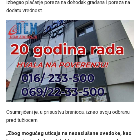
izbegao plaćanje poreza na dohodak građana i poreza na
dodatu vrednost.
Osumnjičeni je, u prisustvu branioca, izneo svoju odbranu
pred tužiocem.
„
Zbog mogućeg uticaja na nesaslušane svedoke, kao