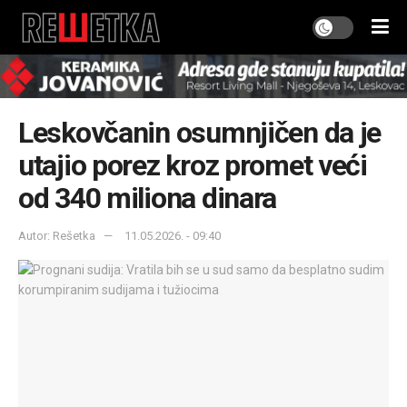
Leskovčanin osumnjičen da je
utajio porez kroz promet veći
od 340 miliona dinara
Autor: Rešetka
11.05.2026. - 09:40