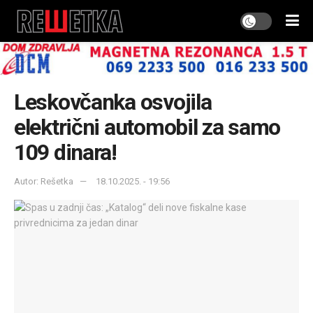
Leskovčanka osvojila
električni automobil za samo
109 dinara!
Autor: Rešetka
18.10.2025. - 19:56