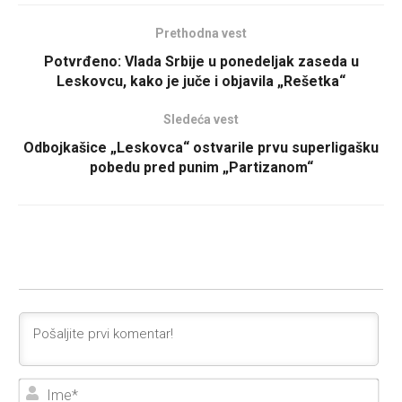
Prethodna vest
Potvrđeno: Vlada Srbije u ponedeljak zaseda u
Leskovcu, kako je juče i objavila „Rešetka“
Sledeća vest
Odbojkašice „Leskovca“ ostvarile prvu superligašku
pobedu pred punim „Partizanom“
Ime