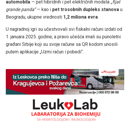
automobila
— pet hibridnih i pet električnih modela
„fijat
grande panda“
— kao i
pet trosobnih dupleks stanova
u
Beogradu, ukupne vrednosti
1,2 miliona evra
.
U nagradnoj igri su učestvovali svi fiskalni računi izdati od
1. januara 2025. godine, a pravo učešća imali su punoletni
građani Srbije koji su svoje račune sa QR kodom unosili
putem aplikacije „Uzmi račun i pobedi“.