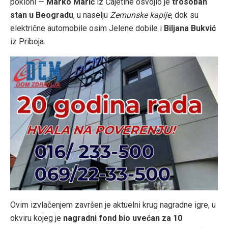
pokloni —
Marko Marić
iz Čajetine osvojio je
trosoban
stan u Beogradu
, u naselju
Zemunske kapije
, dok su
električne automobile osim Jelene dobile i
Biljana Bukvić
iz Priboja.
Ovim izvlačenjem završen je aktuelni krug nagradne igre, u
okviru kojeg je
nagradni fond bio uvećan za 10