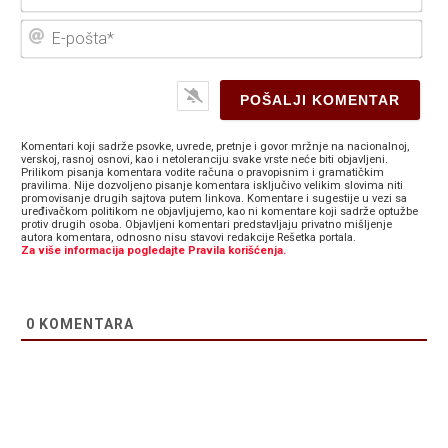
E-
poš
Komentari koji sadrže psovke, uvrede, pretnje i govor mržnje na nacionalnoj,
verskoj, rasnoj osnovi, kao i netoleranciju svake vrste neće biti objavljeni.
Prilikom pisanja komentara vodite računa o pravopisnim i gramatičkim
pravilima. Nije dozvoljeno pisanje komentara isključivo velikim slovima niti
promovisanje drugih sajtova putem linkova. Komentare i sugestije u vezi sa
uređivačkom politikom ne objavljujemo, kao ni komentare koji sadrže optužbe
protiv drugih osoba. Objavljeni komentari predstavljaju privatno mišljenje
autora komentara, odnosno nisu stavovi redakcije Rešetka portala.
Za više informacija pogledajte Pravila korišćenja.
0
KOMENTARA