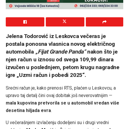
Jelena Todorović iz Leskovca večeras je
postala ponosna vlasnica novog električnog
automobila
„Fijat Grande Panda“
nakon što je
njen račun u iznosu od svega 109,99 dinara
izvučen u poslednjem, petom krugu nagradne
igre „Uzmi račun i pobedi 2025“.
Srećni račun je, kako prenosi RTS, plaćen u Leskovcu, a
upravo taj detalj čini ovaj dobitak još neverovatnijim —
mala kupovina pretvorila se u automobil vredan više
desetina hiljada evra
.
U večerašnjem izvlačenju dodeljeni su i drugi vredni