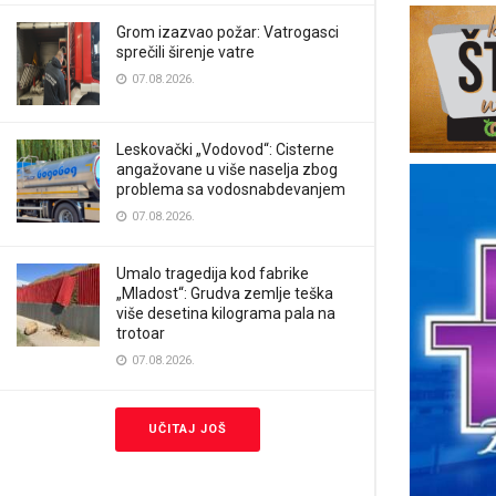
Grom izazvao požar: Vatrogasci
sprečili širenje vatre
07.08.2026.
Leskovački „Vodovod“: Cisterne
angažovane u više naselja zbog
problema sa vodosnabdevanjem
07.08.2026.
Umalo tragedija kod fabrike
„Mladost“: Grudva zemlje teška
više desetina kilograma pala na
trotoar
07.08.2026.
UČITAJ JOŠ