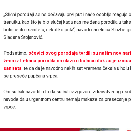
„Slični porođaji se ne dešavaju prvi put i naše osoblje reaguje 
trenutku, kao što je bio slučaj kada nas me žena porodila u taks
bolnice ili u sanitetu, nekoliko puta“, navodi načelnica Službe g
Slađana Stojanović.
Podsetimo,
očevici ovog porođaja tvrdili su našim novinar
žena iz Lebana porodila na ulazu u bolnicu dok su je iznosil
saniteta
, te da da je navodno nekih sat vremena čekala u holu b
se preseče pupčana vrpca.
Oni su čak navodili i to da su čuli razgovore zdravstvenog oso
navode da u urgentnom centru nemaju makaze za presecanje 
vrpce.