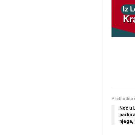
Prethodna 
Noć u 
parkir
njega,