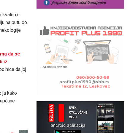
bukvalno u
iju na putu do
inekologije
ima da se
i iz
olnice da joj
blja kako
pupčane