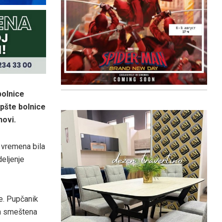
bolnice
pšte bolnice
novi.
t vremena bila
eljenje
e. Pupčanik
am smeštena