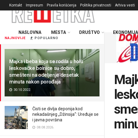
Kontakt
Impresum
Pravila korišćenja
Politika privatnosti
Arhiva vesti
NASLOVNA
MESTA
DRUŠTVO
EKONOMIJA
NAJNOVIJE
POPULARNO
Majka i beba koja se rodila u holu
leskovačke bolnice su dobro,
smešteni na odeljenje desetak
Majk
minuta nakon porođaja
lesk
30.10.2022.
smeš
Čisti se divlja deponija kod
nekadašnjeg „Džinsija“: Uređuje se
minu
i javna površina
08.08.2026.