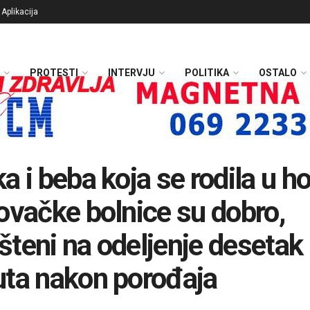
Aplikacija
PROTESTI
INTERVJU
POLITIKA
OSTALO
a i beba koja se rodila u ho
ovačke bolnice su dobro,
teni na odeljenje desetak
ta nakon porođaja