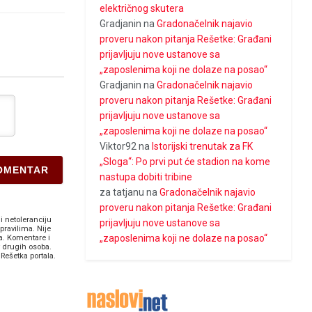
električnog skutera
Gradjanin
na
Gradonačelnik najavio
proveru nakon pitanja Rešetke: Građani
prijavljuju nove ustanove sa
„zaposlenima koji ne dolaze na posao“
Gradjanin
na
Gradonačelnik najavio
proveru nakon pitanja Rešetke: Građani
prijavljuju nove ustanove sa
„zaposlenima koji ne dolaze na posao“
Viktor92
na
Istorijski trenutak za FK
„Sloga“: Po prvi put će stadion na kome
nastupa dobiti tribine
za tatjanu
na
Gradonačelnik najavio
proveru nakon pitanja Rešetke: Građani
i netoleranciju
prijavljuju nove ustanove sa
pravilima. Nije
„zaposlenima koji ne dolaze na posao“
a. Komentare i
v drugih osoba.
Rešetka portala.