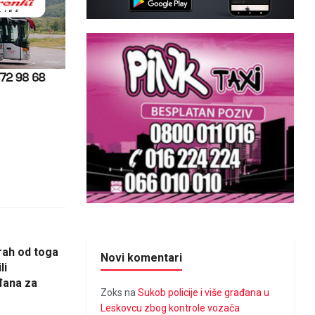
trah od toga
Novi komentari
li
đana za
Zoks
na
Sukob policije i više građana u
Leskovcu zbog kontrole vozača