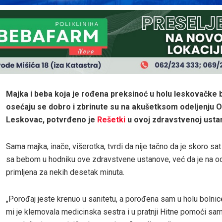
Majka i beba koja je rođena preksinoć u holu leskovačke 
osećaju se dobro i zbrinute su na akušetksom odeljenju O
Leskovac, potvrđeno je
Rešetki
u ovoj zdravstvenoj usta
Sama majka, inače, višerotka, tvrdi da nije tačno da je skoro sa
sa bebom u hodniku ove zdravstvene ustanove, već da je na od
primljena za nekih desetak minuta.
„Porođaj jeste krenuo u sanitetu, a porođena sam u holu bolnic
mi je klemovala medicinska sestra i u pratnji Hitne pomoći s