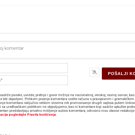
Ime*
E-
pošta*
sadrže psovke, uvrede, pretnje i govor mržnje na nacionalnoj, verskoj, rasnoj osnovi, kao 
e biti objavljeni. Prilikom pisanja komentara vodite računa o pravopisnim i gramatičkim 
anje komentara isključivo velikim slovima niti promovisanje drugih sajtova putem linkov
zi sa uređivačkom politikom ne objavljujemo, kao ni komentare koji sadrže optužbe proti
ntari predstavljaju privatno mišljenje autora komentara, odnosno nisu stavovi redakcije 
acija pogledajte Pravila korišćenja.