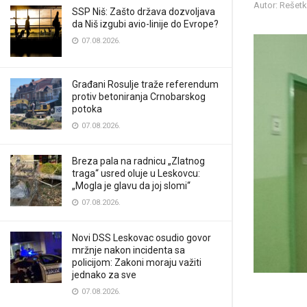
Autor: Rešet
SSP Niš: Zašto država dozvoljava
da Niš izgubi avio-linije do Evrope?
07.08.2026.
Građani Rosulje traže referendum
protiv betoniranja Crnobarskog
potoka
07.08.2026.
Breza pala na radnicu „Zlatnog
traga“ usred oluje u Leskovcu:
„Mogla je glavu da joj slomi“
07.08.2026.
Novi DSS Leskovac osudio govor
mržnje nakon incidenta sa
policijom: Zakoni moraju važiti
jednako za sve
07.08.2026.