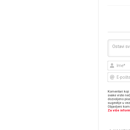
Komentari koji 
svake vrste neć
dozvoljeno pis
sugestije u ve
Objavljeni kome
Za više inform