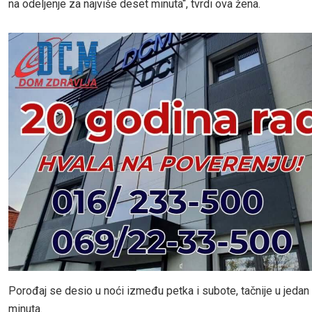
na odeljenje za najviše deset minuta“, tvrdi ova žena.
Porođaj se desio u noći između petka i subote, tačnije u jedan 
minuta.