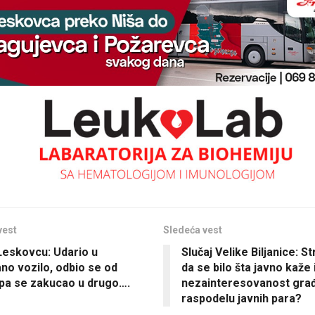
vest
Sledeća vest
Leskovcu: Udario u
Slučaj Velike Biljanice: S
ano vozilo, odbio se od
da se bilo šta javno kaže i
 pa se zakucao u drugo….
nezainteresovanost gra
raspodelu javnih para?