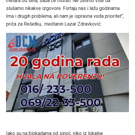
metara od sela, sada će morati. Ne želimo više da
slušamo nikakve izgovore. Fortaju nas i lažu godinama.
Ima i drugih problema, ali nam je ispravna voda prioritet“,
priča za Rešetku, meštanin Lazar Zdravković.
Iako su na blokadama od sinoć, niko iz lokalne