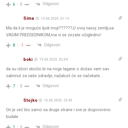
Odgovori
6
0
Sima
15.06.2025. 01:13
Ma da li je moguće ljudi moji??????,U ovoj nasoj zemlji,sa
VASIM PREDSEDNIKOM,ma vi se zezate očigledno!
Odgovori
8
-1
boki
15.06.2025. 02:04
da su izbori skočio bi na noge lagane o došao vam sav
zabrinut za vaše zdravlje, nažalost će se načekate…
Odgovori
7
0
Stojko
16.06.2025. 23:36
On je već bio samo sa druge strane i sve je dogovoreno
budale
Odgovori
1
0