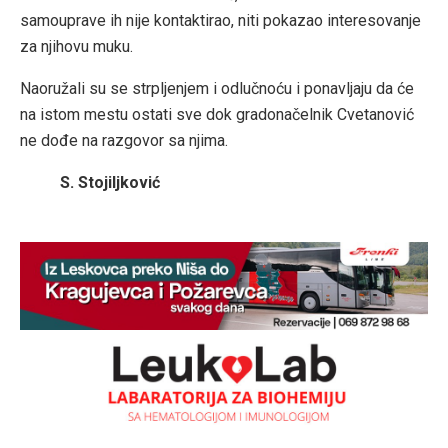
samouprave ih nije kontaktirao, niti pokazao interesovanje
za njihovu muku.
Naoružali su se strpljenjem i odlučnoću i ponavljaju da će
na istom mestu ostati sve dok gradonačelnik Cvetanović
ne dođe na razgovor sa njima.
S. Stojiljković