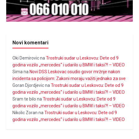
Novi komentari
Oki Demirovic
na
Trostruki sudar u Leskovcu: Dete od 9
godina vozilo „mercedes“ i udarilo u BMW i taksi?! – VIDEO
Sima
na
Novi DSS Leskovac osudio govor mržnje nakon
incidenta sa policijom: Zakoni moraju važiti jednako za sve
Goran Djordjevic
na
Trostruki sudar u Leskovcu: Dete od 9
godina vozilo „mercedes“ i udarilo u BMW i taksi?! – VIDEO
Sram te bilo
na
Trostruki sudar u Leskovcu: Dete od 9
godina vozilo „mercedes“ i udarilo u BMW i taksi?! – VIDEO
Nikolic Zoran
na
Trostruki sudar u Leskovcu: Dete od 9
godina vozilo „mercedes“ i udarilo u BMW i taksi?! – VIDEO