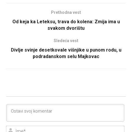
Prethodna vest
Od keja ka Leteksu, trava do kolena: Zmija ima u
svakom dvorištu
Sledeća vest
Divlje svinje desetkovale višnjike u punom rodu, u
podradanskom selu Majkovac
Ime