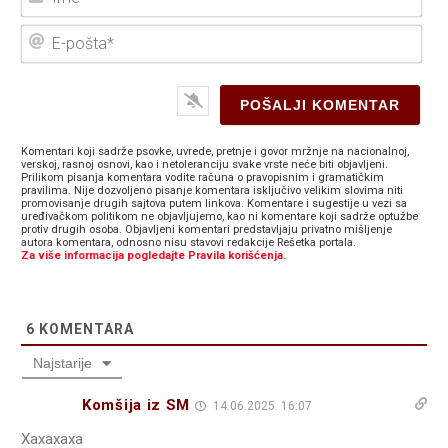
E-
poš
Komentari koji sadrže psovke, uvrede, pretnje i govor mržnje na nacionalnoj,
verskoj, rasnoj osnovi, kao i netoleranciju svake vrste neće biti objavljeni.
Prilikom pisanja komentara vodite računa o pravopisnim i gramatičkim
pravilima. Nije dozvoljeno pisanje komentara isključivo velikim slovima niti
promovisanje drugih sajtova putem linkova. Komentare i sugestije u vezi sa
uređivačkom politikom ne objavljujemo, kao ni komentare koji sadrže optužbe
protiv drugih osoba. Objavljeni komentari predstavljaju privatno mišljenje
autora komentara, odnosno nisu stavovi redakcije Rešetka portala.
Za više informacija pogledajte Pravila korišćenja.
6
KOMENTARA
Najstarije
Komšija iz SM
14.06.2025. 16:07
Xaxaxaxa