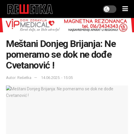
Meštani Donjeg Brijanja: Ne
pomeramo se dok ne dođe
Cvetanović !
Autor: Rešetka
14.06.2025. - 15:05