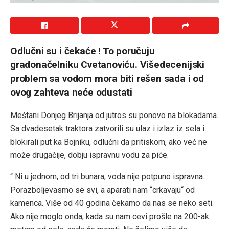
Odlučni su i čekaće ! To poručuju
gradonačelniku Cvetanoviću. Višedecenijski
problem sa vodom mora biti rešen sada i od
ovog zahteva neće odustati
Meštani Donjeg Brijanja od jutros su ponovo na blokadama.
Sa dvadesetak traktora zatvorili su ulaz i izlaz iz sela i
blokirali put ka Bojniku, odlučni da pritiskom, ako već ne
može drugačije, dobju ispravnu vodu za piće.
“ Ni u jednom, od tri bunara, voda nije potpuno ispravna.
Porazboljevasmo se svi, a aparati nam “crkavaju“ od
kamenca. Više od 40 godina čekamo da nas se neko seti.
Ako nije moglo onda, kada su nam cevi prošle na 200-ak