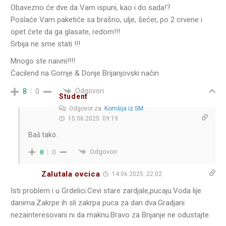
Obavezno će dve da Vam ispuni, kao i do sada!?
Poslaće Vam paketiće sa brašno, ulje, šećer, po 2 crvene i
opet ćete da ga glasate, redom!!!
Srbija ne sme stati !!!
Mnogo ste naivni!!!!
Ćacilend na Gornje & Donje Brijanjovski način
Odgovori
8
0
Student
Odgovor za
Komšija iz SM
15.06.2025. 09:19
Baš tako.
Odgovori
8
0
Zalutala ovcica
14.06.2025. 22:02
Isti problem i u Grdelici.Cevi stare zardjale,pucaju.Voda lije
danima.Zakrpe ih sli zakrpa puca za dan dva.Gradjani
nezainteresovani ni da maknu.Bravo za Brijanje ne odustajte.