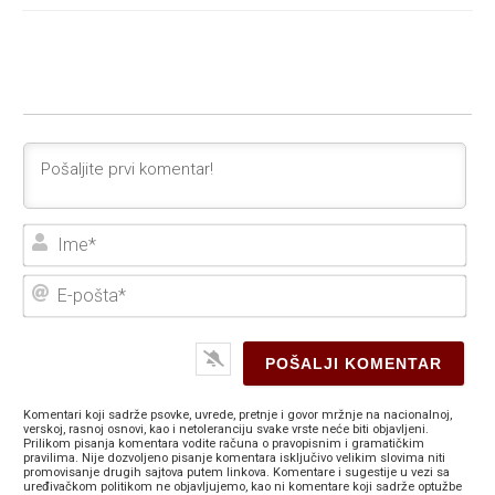
Ime
E-
poš
Komentari koji sadrže psovke, uvrede, pretnje i govor mržnje na nacionalnoj,
verskoj, rasnoj osnovi, kao i netoleranciju svake vrste neće biti objavljeni.
Prilikom pisanja komentara vodite računa o pravopisnim i gramatičkim
pravilima. Nije dozvoljeno pisanje komentara isključivo velikim slovima niti
promovisanje drugih sajtova putem linkova. Komentare i sugestije u vezi sa
uređivačkom politikom ne objavljujemo, kao ni komentare koji sadrže optužbe