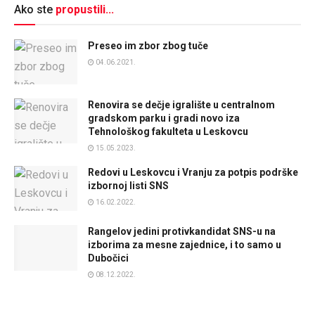
Ako ste
propustili...
Preseo im zbor zbog tuče
04.06.2021.
Renovira se dečje igralište u centralnom
gradskom parku i gradi novo iza
Tehnološkog fakulteta u Leskovcu
15.05.2023.
Redovi u Leskovcu i Vranju za potpis podrške
izbornoj listi SNS
16.02.2022.
Rangelov jedini protivkandidat SNS-u na
izborima za mesne zajednice, i to samo u
Dubočici
08.12.2022.