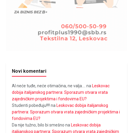
Novi komentari
Al neće tuđe, neće otimačina, ne valja....
na
Leskovac
dobija italijanskog partnera: Sporazum otvara vrata
zajedničkim projektima i fondovima EU?
Studenti pobeđuju!!!!
na
Leskovac dobija italijanskog
partnera: Sporazum otvara vrata zajedničkim projektima i
fondovima EU?
Da nije tužno, bilo bi smešno
na
Leskovac dobija
italijanskog partnera: Sporazum otvara vrata zajedničkim