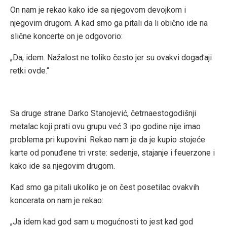
On nam je rekao kako ide sa njegovom devojkom i
njegovim drugom. A kad smo ga pitali da li obično ide na
slične koncerte on je odgovorio:
„Da, idem. Nažalost ne toliko često jer su ovakvi događaji
retki ovde.“
Sa druge strane Darko Stanojević, četrnaestogodišnji
metalac koji prati ovu grupu već 3 ipo godine nije imao
problema pri kupovini. Rekao nam je da je kupio stojeće
karte od ponuđene tri vrste: sedenje, stajanje i feuerzone i
kako ide sa njegovim drugom.
Kad smo ga pitali ukoliko je on čest posetilac ovakvih
koncerata on nam je rekao:
„Ja idem kad god sam u mogućnosti to jest kad god