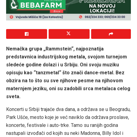
Nemačka grupa „Rammstein“, najpoznatija
predstavnica industrijskog metala, svojom turnejom
sledeće godine dolazi i u Srbiju. Oni svoju muziku
opisuju kao “tanzmetal“ što znači dance-metal. Bez
obzira na to što su sve njihove pesme na njihovom
maternjem jeziku, oni su zadobili srca metalaca celog
sveta.
Koncerti u Srbiji trajaće dva dana, a održava se u Beogradu,
Park Ušće, mesto koje je već naviklo da održava proslave,
koncerte, festivale i auto-trke. Tamo su ranijih godina
nastupali izvođači od kojih su neki Madonna, Billy Idol i