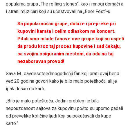
popularna grupa „The rolling stones“, kao i mnogi domaći a
i strani muzičari koji su učestvovali na „Beer Fest“-u.
Sa popularnošću grupe, dolaze i prepreke pri
kupovini karata i celim odlaskom na koncert.
Pitali smo mlade fanove ove grupe koji su uspeli
da prođu kroz taj proces kupovine i sad čekaju,
sa svojim osiguranim mestom, da odu na taj
nezaboravan provod!
Sava M., davdesetsedmogodišnji fan koji prati ovaj bend
već 20 godina govori kako je bilo malo poteškoća, ali je
ipak došao do karti.
„Bilo je malo poteškoća. Jedini problem je bila
nepouzdanost sajtova za kupovinu pošto su uporno padali
od prevelike količine ljudi koji su pokušavali da kupe
karte.“