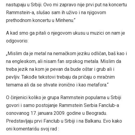
nastupaju u Srbiji. Ovo mi zapravo nije prvi put na koncertu
Rammstein-a, slušao sam ih uživo i na njigovom
prethodnom koncertu u Minhenu.“
A kad smo ga pitali o njegovom ukusu u muzici on nam je
odgovorio:
„Mislim da je metal na nemačkom jeziku odličan, baš kao i
na engleskom, ali nisam fan srpskog metala. Mislim da
treba jezik na kom je pevan da bude oštar i grub ali i
pevljiv. Takođe tekstovi trebaju da pričaju o mračnim
temama ali da se shvate ironično i kao metafora.“
O činjenici koliko je grupa Rammstein popularna u Srbiji
govori i samo postojanje Rammstein Serbia Fanclub-a
osnovanog 17. januara 2009. godine u Beogradu.
Predstavljaju prvi Fanclub u Srbiji i na Balkanu. Evo kako
oni komentarišu svoj rad :