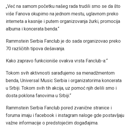
„Već na samom početku našeg rada trudili smo se da što
više Fanova okupimo na jednom mestu, uglavnom preko
interneta a kasnije i putem organizovanja žurki, promocija
albuma i koncerata benda.“
Rammstein Serbia Fanclub je do sada organizovao preko
70 različitih tipova dešavanja.
Kako zapravo funkcioniše ovakva vrsta Fanclub-a:“
Tokom svih aktivnosti sarađujemo sa menadžmentom
benda, Universal Music Serbia i organizatorima koncerata
u Srbiji. Tokom svih tih akcija, uz pomoć njih delili smo i
dosta poklona fanovima u Srbiji.“
Rammstein Serbia Fanclub pored zvanične stranice i
foruma imaju i facebook i instagram naloge gde postavljaju
važne informacije o predstojećim događajima.