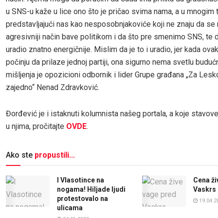
u SNS-u kaže u lice ono što je pričao svima nama, a u mnogim 
predstavljajući nas kao nesposobnjakoviće koji ne znaju da se 
agresivniji način bave politikom i da što pre smenimo SNS, te d
uradio znatno energičnije. Mislim da je to i uradio, jer kada ovakv
počinju da prilaze jednoj partiji, ona sigurno nema svetlu buduć
mišljenja je opozicioni odbornik i lider Grupe građana „Za Les
zajedno“ Nenad Zdravković.
Đorđević je i istaknuti kolumnista našeg portala, a koje stavov
u njima, pročitajte
OVDE
.
Ako ste
propustili...
I Vlasotince na
Cena ži
nogama! Hiljade ljudi
Vaskrs 
protestovalo na
19.04.2
ulicama