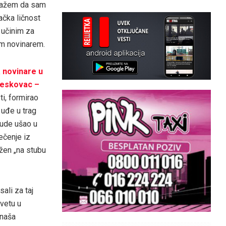
 kažem da sam
ačka ličnost
i učinim za
im novinarem.
 novinare u
Leskovac –
ti, formirao
 uđe u trag
bude ušao u
ečenje iz
ožen „na stubu
ali za taj
vetu u
 naša