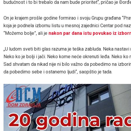
budućnost i to bi trebalo da nam bude prioritet“, pričao je Đorđ
On je krajem prošle godine formirao i svoju Grupu građana “Pra
koja je podnela izbornu listu u mesnoj zajednici Centar pod na
“Možemo bolje”, ali je
nakon par dana istu povukao iz izbor
„U ludom sveti biti glas razuma je teška zabluda. Neka nastavi 
Neko ko je bolji i jači. Neko kome neće okrenuti leđa. Neko ko 
Sad shvatam da nikad nije ni bilo važno da pobedimo na izbori
da pobedimo sebe i ostanemo ljudi“, saopštio je tada.