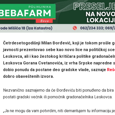
Četrdesetogodišnji Milan Đorđević, koji je tokom prošle 
javnosti prezentovao sebe kao novo lice na političkoj sce
Leskovca, ali i kao žestokog kritičara politike gradonačel
Leskovca Gorana Cvetanovića, iz vrha Srpske napredne s
dobio ponudu da postane deo gradske vlade, saznaje
Reš
dobro obaveštenih izvora.
Nezvanično saznajemo da će Đorđeviću biti ponuđeno da bira d
postati gradski većnik ili pomoćnik gradonačelnika Leskovca.
„Ja ne mogu da vam potvrdim, niti demantujem tu informaciju je