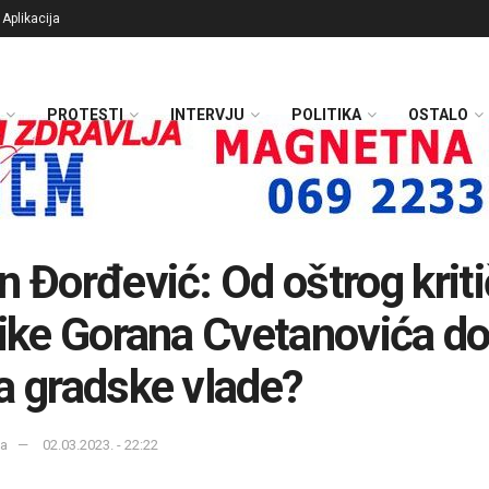
Aplikacija
PROTESTI
INTERVJU
POLITIKA
OSTALO
n Đorđević: Od oštrog krit
tike Gorana Cvetanovića d
a gradske vlade?
ka
02.03.2023. - 22:22