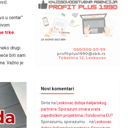
ević.
vo u centar”
zivom
ne trke
.
neko drugi.
neće biti sam.
ma. Važno je
Novi komentari
Sinte
na
Leskovac dobija italijanskog
partnera: Sporazum otvara vrata
zajedničkim projektima i fondovima EU?
Sporazumu, sporazumu....
na
Leskovac