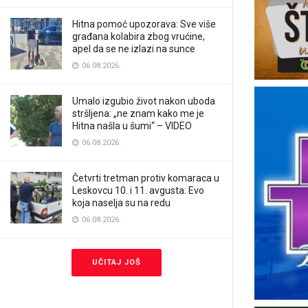
Hitna pomoć upozorava: Sve više
građana kolabira zbog vrućine,
apel da se ne izlazi na sunce
06.08.2026.
Umalo izgubio život nakon uboda
stršljena: „ne znam kako me je
Hitna našla u šumi“ – VIDEO
06.08.2026.
Četvrti tretman protiv komaraca u
Leskovcu 10. i 11. avgusta: Evo
koja naselja su na redu
06.08.2026.
UČITAJ JOŠ