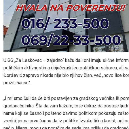
U GG „Za Leskovac – zajedno“ kažu da i oni imaju slične informa
političkim aktivnostima dojučerašnjeg političkog saborca, ali s
Đorđević zapravo nikada nije bio njiihov član, već „novo lice 
pružili šansu“.
„I mi smo čuli da će biti postavljen za gradskog većnika ili po
gradonačelnika. Šta da vam kažem, to je dokaz da postoje ljudi
nama koji se časno i pošteno bavimo politikom pokazuju zašt
vredni, jer na prvu šansu da iz politike izvuku ličnu korist, oni o
način. Njemu mogu da poručim da sada ima priliku da gradonač