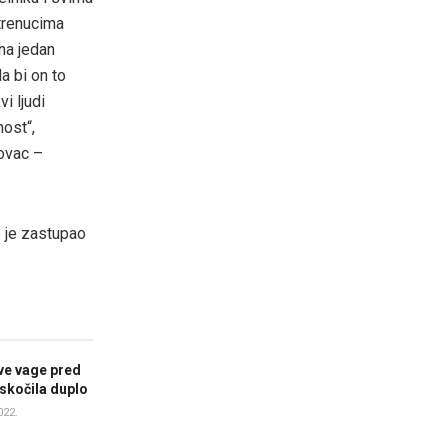
trenucima
na jedan
a bi on to
i ljudi
nost“,
kovac –
e je zastupao
ve vage pred
skočila duplo
022.