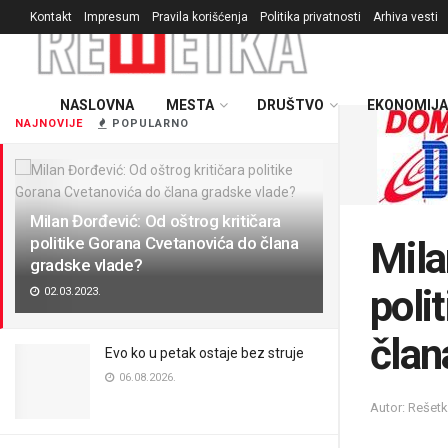
Kontakt
Impresum
Pravila korišćenja
Politika privatnosti
Arhiva vesti
NASLOVNA
MESTA
DRUŠTVO
EKONOMIJA
NAJNOVIJE
POPULARNO
Milan Đorđević: Od oštrog kritičara
politike Gorana Cvetanovića do člana
Mila
gradske vlade?
poli
02.03.2023.
član
Evo ko u petak ostaje bez struje
06.08.2026.
Autor: Rešet