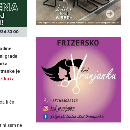
godine
ni grada
nika
tranke je
etka
iz
a li će
r ni sam ne