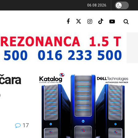
06.08.2026.
ičara
o
17