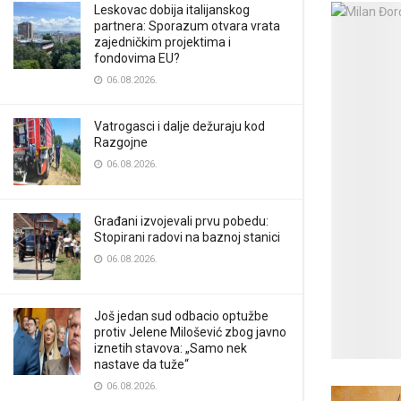
Leskovac dobija italijanskog
partnera: Sporazum otvara vrata
zajedničkim projektima i
fondovima EU?
06.08.2026.
Vatrogasci i dalje dežuraju kod
Razgojne
06.08.2026.
Građani izvojevali prvu pobedu:
Stopirani radovi na baznoj stanici
06.08.2026.
Još jedan sud odbacio optužbe
protiv Jelene Milošević zbog javno
iznetih stavova: „Samo nek
nastave da tuže“
06.08.2026.