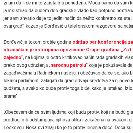
znam da li će mi to zaista biti ponuđeno. Mogu samo da vam
ja insistirao da budem deo gradske vlade kao potpuno nestran
jer sam shvatio da je to jedini način da nešto konkretno zaista 
ovaj grad“, kazao je Đorđević u telefonskom razgovoru sa naš
Đorđević je tokom prošle godine
održao par konferencija za
stranačkim prostorijama opozicione Grupe građana „Za 
zajedno“
, na kojima je oštro kritikovao način rada gradskih vlas
preko ovog udruženja „
narodnu patrolu
“ koja je pokušavala da
zagađivačima u Radničkom naselju, i obećavao da će se, ako 
lokalni parlament, zalagati da grad odvaja sredstva za njihovo l
budžeta, a svako ko bude protiv toga biće, kako je istakao, izl
srama“.
„Obećavam da će svim ljudima koji budu protiv, koji ne budu glas
predlog, biti odštampana njihova slika i zakačena na svakom dr
Leskovcu. Neka svi znaju ko je to protiv lečenja dece. Deca su