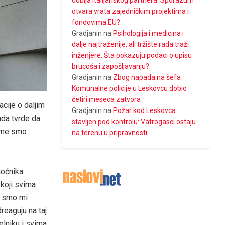
dobija italijanskog partnera: Sporazum
otvara vrata zajedničkim projektima i
fondovima EU?
Gradjanin
na
Psihologija i medicina i
dalje najtraženije, ali tržište rada traži
inženjere: Šta pokazuju podaci o upisu
brucoša i zapošljavanju?
Gradjanin
na
Zbog napada na šefa
Komunalne policije u Leskovcu dobio
četiri meseca zatvora
cije o daljim
Gradjanin
na
Požar kod Leskovca
ada tvrde da
stavljen pod kontrolu: Vatrogasci ostaju
kome smo
na terenu u pripravnosti
moćnika
 koji svima
o smo mi
dreaguju na taj
elniku i svima