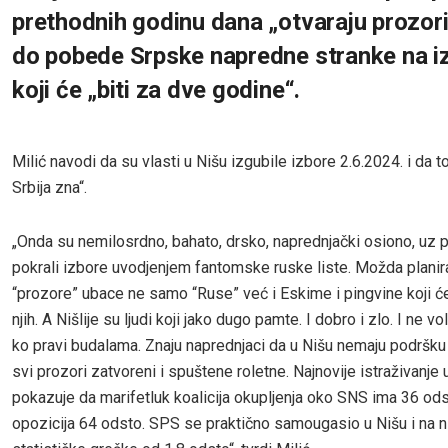
prethodnih godinu dana „otvaraju prozor
do pobede Srpske napredne stranke na i
koji će „biti za dve godine“.
Milić navodi da su vlasti u Nišu izgubile izbore 2.6.2024. i da t
Srbija zna“.
„Onda su nemilosrdno, bahato, drsko, naprednjački osiono, uz
pokrali izbore uvodjenjem fantomske ruske liste. Možda planira
“prozore” ubace ne samo “Ruse” već i Eskime i pingvine koji će
njih. A Nišlije su ljudi koji jako dugo pamte. I dobro i zlo. I ne vo
ko pravi budalama. Znaju naprednjaci da u Nišu nemaju podršku 
svi prozori zatvoreni i spuštene roletne. Najnovije istraživanje 
pokazuje da marifetluk koalicija okupljenja oko SNS ima 36 ods
opozicija 64 odsto. SPS se praktično samougasio u Nišu i na n