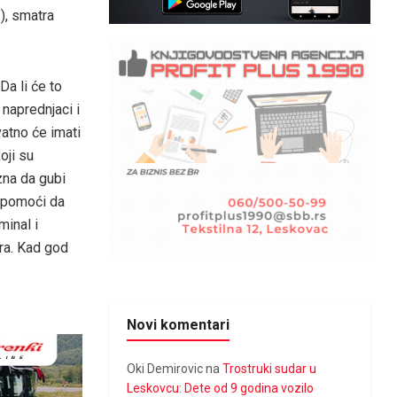
), smatra
a li će to
o naprednjaci i
vatno će imati
koji su
zna da gubi
m pomoći da
minal i
ora. Kad god
Novi komentari
Oki Demirovic
na
Trostruki sudar u
Leskovcu: Dete od 9 godina vozilo