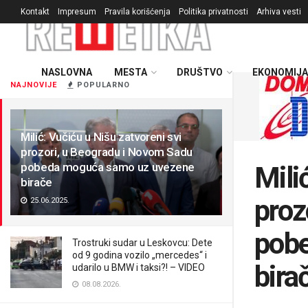
Kontakt
Impresum
Pravila korišćenja
Politika privatnosti
Arhiva vesti
NASLOVNA
MESTA
DRUŠTVO
EKONOMIJA
NAJNOVIJE
POPULARNO
Milić: Vučiću u Nišu zatvoreni svi
prozori, u Beogradu i Novom Sadu
pobeda moguća samo uz uvezene
Mili
birače
proz
25.06.2025.
pob
Trostruki sudar u Leskovcu: Dete
od 9 godina vozilo „mercedes“ i
bira
udarilo u BMW i taksi?! – VIDEO
08.08.2026.