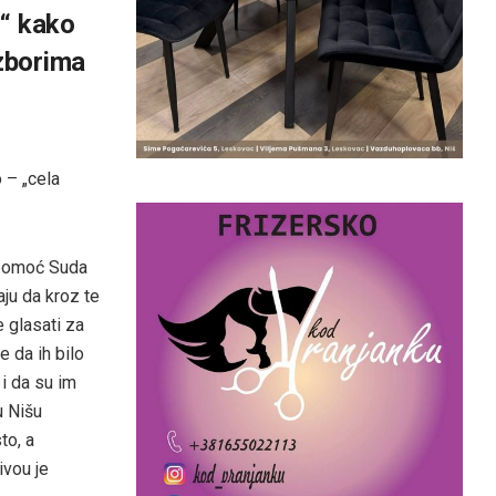
i“ kako
zborima
o – „cela
 pomoć Suda
ju da kroz te
 glasati za
le da ih bilo
i da su im
u Nišu
to, a
ivou je