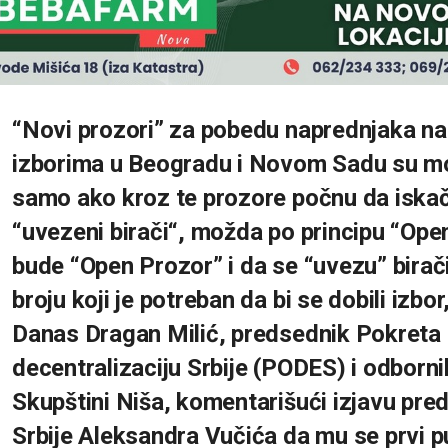
“Novi prozori” za pobedu naprednjaka na
izborima u Beogradu i Novom Sadu su m
samo ako kroz te prozore počnu da iska
“uvezeni birači“, možda po principu “Ope
bude “Open Prozor” i da se “uvezu” bira
broju koji je potreban da bi se dobili izbo
Danas Dragan Milić, predsednik Pokreta
decentralizaciju Srbije (PODES) i odborni
Skupštini Niša, komentarišući izjavu pre
Srbije Aleksandra Vučića da mu se prvi p