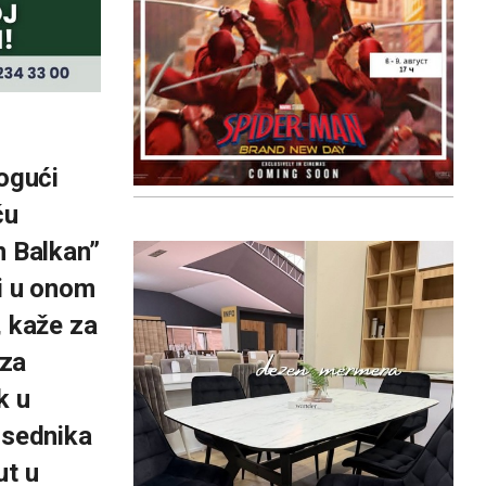
ogući
ču
n Balkan”
či u onom
r, kaže za
 za
k u
dsednika
ut u