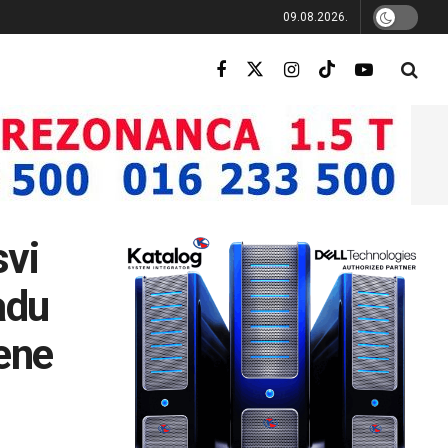
09.08.2026.
svi
adu
ene