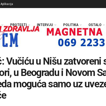
Aplikacija
PROTESTI
INTERVJU
POLITIKA
OSTALO
ć: Vučiću u Nišu zatvoreni 
ori, u Beogradu i Novom S
eda moguća samo uz uvez
če