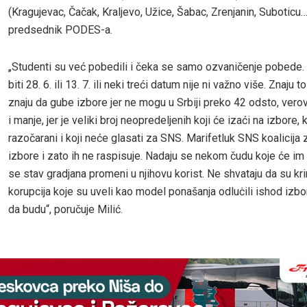
(Kragujevac, Čačak, Kraljevo, Užice, Šabac, Zrenjanin, Suboticu…
predsednik PODES-a.
„Studenti su već pobedili i čeka se samo ozvaničenje pobede. D
biti 28. 6. ili 13. 7. ili neki treći datum nije ni važno više. Znaju t
znaju da gube izbore jer ne mogu u Srbiji preko 42 odsto, vero
i manje, jer je veliki broj neopredeljenih koji će izaći na izbore, 
razočarani i koji neće glasati za SNS. Marifetluk SNS koalicija 
izbore i zato ih ne raspisuje. Nadaju se nekom čudu koje će i
se stav gradjana promeni u njihovu korist. Ne shvataju da su kri
korupcija koje su uveli kao model ponašanja odluċili ishod izb
da budu“, poručuje Milić.