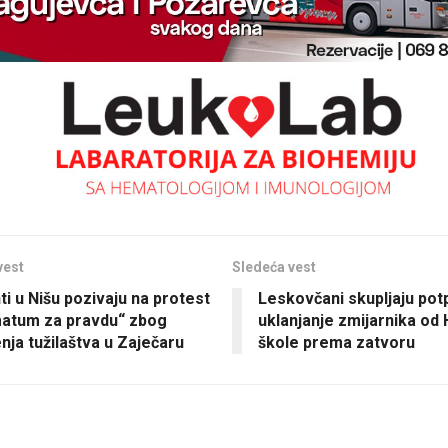
vest
Sledeća vest
ti u Nišu pozivaju na protest
Leskovčani skupljaju pot
imatum za pravdu“ zbog
uklanjanje zmijarnika od
nja tužilaštva u Zaječaru
škole prema zatvoru