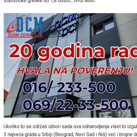
statističke greške od 1,8 odsto“, tvrdi Milić.
Ukoliko bi se održali izbori sada ova odnarodjenja vlast bi izg
3 najveća grada u Srbiji (Beograd, Novi Sad i Niš) već i brojne