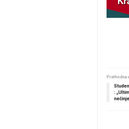
Prethodna 
Studen
: „Ult
nečinje