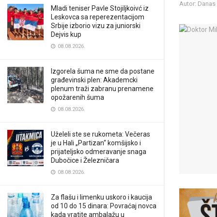
Autor: Danas
Mladi teniser Pavle Stojiljkoivć iz
Leskovca sa reperezentacijom
Srbije izborio vizu za juniorski
Dejvis kup
08.08.2026.
Izgorela šuma ne sme da postane
građevinski plen: Akademcki
plenum traži zabranu prenamene
opožarenih šuma
08.08.2026.
Uželeli ste se rukometa: Večeras
je u Hali „Partizan“ komšijsko i
prijateljsko odmeravanje snaga
Dubočice i Železničara
08.08.2026.
Za flašu i limenku uskoro i kaucija
od 10 do 15 dinara: Povraćaj novca
kada vratite ambalažu u