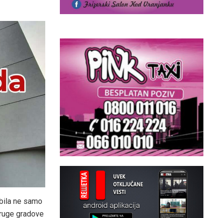
ubila ne samo
 druge gradove