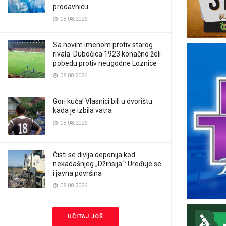
prodavnicu
08.08.2026.
Sa novim imenom protiv starog
rivala: Dubočica 1923 konačno želi
pobedu protiv neugodne Loznice
08.08.2026.
Gori kuća! Vlasnici bili u dvorištu
kada je izbila vatra
08.08.2026.
Čisti se divlja deponija kod
nekadašnjeg „Džinsija“: Uređuje se
i javna površina
08.08.2026.
UČITAJ JOŠ