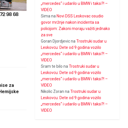
„mercedes“ i udarilo u BMW i taksi?! –
VIDEO
Sima
na
Novi DSS Leskovac osudio
govor mržnje nakon incidenta sa
policijom: Zakoni moraju važiti jednako
za sve
Goran Djordjevic
na
Trostruki sudar u
Leskovcu: Dete od 9 godina vozilo
„mercedes“ i udarilo u BMW i taksi?! –
VIDEO
Sram te bilo
na
Trostruki sudar u
Leskovcu: Dete od 9 godina vozilo
„mercedes“ i udarilo u BMW i taksi?! –
pise za
VIDEO
 Hemijske
Nikolic Zoran
na
Trostruki sudar u
Leskovcu: Dete od 9 godina vozilo
„mercedes“ i udarilo u BMW i taksi?! –
VIDEO