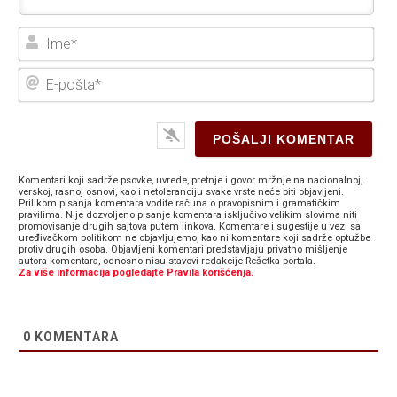
Ime
E-
poš
Komentari koji sadrže psovke, uvrede, pretnje i govor mržnje na nacionalnoj,
verskoj, rasnoj osnovi, kao i netoleranciju svake vrste neće biti objavljeni.
Prilikom pisanja komentara vodite računa o pravopisnim i gramatičkim
pravilima. Nije dozvoljeno pisanje komentara isključivo velikim slovima niti
promovisanje drugih sajtova putem linkova. Komentare i sugestije u vezi sa
uređivačkom politikom ne objavljujemo, kao ni komentare koji sadrže optužbe
protiv drugih osoba. Objavljeni komentari predstavljaju privatno mišljenje
autora komentara, odnosno nisu stavovi redakcije Rešetka portala.
Za više informacija pogledajte Pravila korišćenja.
0
KOMENTARA