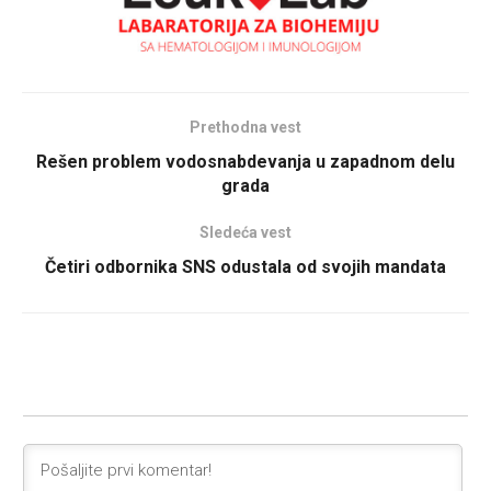
Prethodna vest
Rešen problem vodosnabdevanja u zapadnom delu
grada
Sledeća vest
Četiri odbornika SNS odustala od svojih mandata