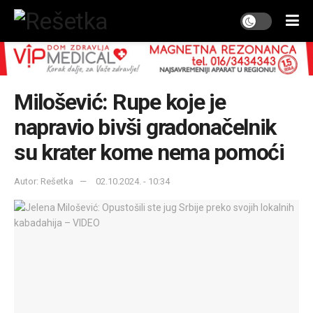
Milošević: Rupe koje je
napravio bivši gradonačelnik
su krater kome nema pomoći
Autor: Rešetka
02.10.2024. - 10:34