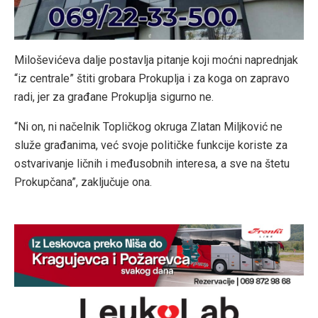
Miloševićeva dalje postavlja pitanje koji moćni naprednjak
“iz centrale” štiti grobara Prokuplja i za koga on zapravo
radi, jer za građane Prokuplja sigurno ne.
“Ni on, ni načelnik Topličkog okruga Zlatan Miljković ne
služe građanima, već svoje političke funkcije koriste za
ostvarivanje ličnih i međusobnih interesa, a sve na štetu
Prokupčana”, zaključuje ona.