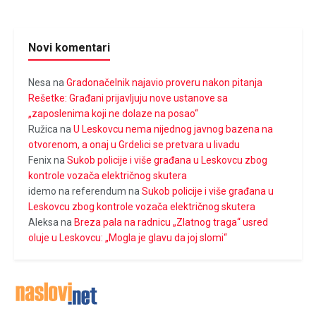
Novi komentari
Nesa
na
Gradonačelnik najavio proveru nakon pitanja
Rešetke: Građani prijavljuju nove ustanove sa
„zaposlenima koji ne dolaze na posao“
Ružica
na
U Leskovcu nema nijednog javnog bazena na
otvorenom, a onaj u Grdelici se pretvara u livadu
Fenix
na
Sukob policije i više građana u Leskovcu zbog
kontrole vozača električnog skutera
idemo na referendum
na
Sukob policije i više građana u
Leskovcu zbog kontrole vozača električnog skutera
Aleksa
na
Breza pala na radnicu „Zlatnog traga“ usred
oluje u Leskovcu: „Mogla je glavu da joj slomi“