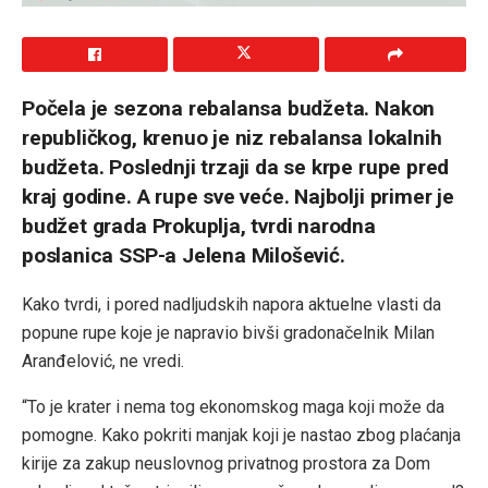
Počela je sezona rebalansa budžeta. Nakon
republičkog, krenuo je niz rebalansa lokalnih
budžeta. Poslednji trzaji da se krpe rupe pred
kraj godine. A rupe sve veće. Najbolji primer je
budžet grada Prokuplja, tvrdi narodna
poslanica SSP-a Jelena Milošević.
Kako tvrdi, i pored nadljudskih napora aktuelne vlasti da
popune rupe koje je napravio bivši gradonačelnik Milan
Aranđelović, ne vredi.
“To je krater i nema tog ekonomskog maga koji može da
pomogne. Kako pokriti manjak koji je nastao zbog plaćanja
kirije za zakup neuslovnog privatnog prostora za Dom