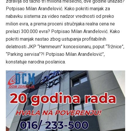
zdravlja od tačno tri miliona mesečno, dve godine unazad?
Potpisao Milan Aranđelović. Kako pokriti manjak za
nabavku sistema za video nadzor vrednosti od preko
milion evra, a prema proceni stručnjaka realna cena ne
prelazi 300.000 evra? Potpisao Milan Aranđelović. Kako
pokriti manjak nastao zbog ustupanja profitabilnih
delatnosti JKP “Hammeum” koncesionaru, poput “Tržnice”,
“Parking servisa”?! Potpisao Milan Aranđelović”,
konstatuje narodna poslanica.