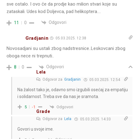
sve ostalo. I ovo će da prodje kao milion stvari koje su
zataskali. Udes kod Doljevca, pad helikoptera….
Odgovori
11
0
Gradjanin
05.03.2025. 12:38
Novosadjani su ustali zbog nadstresnice..Leskovcani zbog
oboga nece ni trepnuti..
Odgovori
8
0
Lela
Odgovor za
Gradjanin
05.03.2025. 12:54
Na žalost tako je, odavno smo izgubili osećaj za empatiju
i solidarnost. Treba sve da nas je sramota.
Odgovori
5
-1
Grade
Odgovor za
Lela
05.03.2025. 14:33
Govori u svoje ime.