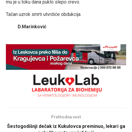
mu je u toku dana puklo slepo crevo.
Tačan uzrok smrti utvrdiće obdukcija.
D.Marinković
Prethodna vest
Šestogodišnji dečak iz Kukulovca preminuo, lekari ga