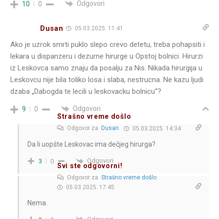
Odgovori
10
0
Dusan
05.03.2025. 11:41
Ako je uzrok smrti puklo slepo crevo detetu, treba pohapsiti i
lekara u dispanzeru i dezurne hirurge u Opstoj bolnici. Hirurzi
iz Leskovca samo znaju da posalju za Nis. Nikada hirurgija u
Leskovcu nije bila toliko losa i slaba, nestrucna. Ne kazu ljudi
dzaba „Dabogda te lecili u leskovacku bolnicu“?
Odgovori
9
0
Strašno vreme došlo
Odgovor za
Dusan
05.03.2025. 14:34
Da li uopšte Leskovac ima dečjeg hirurga?
Odgovori
3
0
Svi ste odgovorni!
Odgovor za
Strašno vreme došlo
05.03.2025. 17:45
Nema.