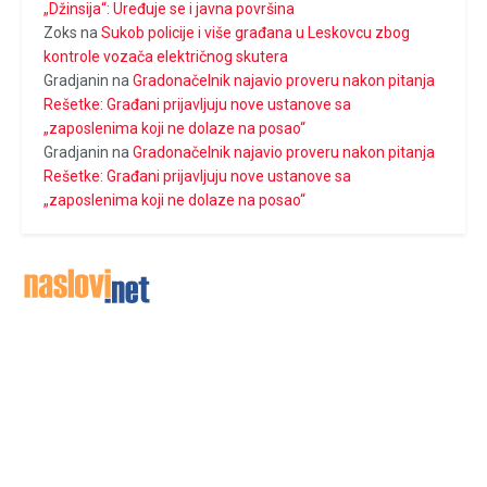
„Džinsija“: Uređuje se i javna površina
Zoks
na
Sukob policije i više građana u Leskovcu zbog
kontrole vozača električnog skutera
Gradjanin
na
Gradonačelnik najavio proveru nakon pitanja
Rešetke: Građani prijavljuju nove ustanove sa
„zaposlenima koji ne dolaze na posao“
Gradjanin
na
Gradonačelnik najavio proveru nakon pitanja
Rešetke: Građani prijavljuju nove ustanove sa
„zaposlenima koji ne dolaze na posao“