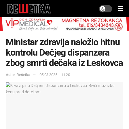
Ministar zdravlja naložio hitnu
kontrolu Dečjeg dispanzera
zbog smrti dečaka iz Leskovca
Autor: Rešetka
05.03.2025. - 11:20