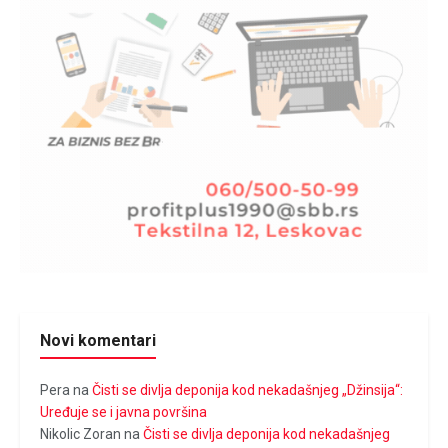
Novi komentari
Pera
na
Čisti se divlja deponija kod nekadašnjeg „Džinsija“:
Uređuje se i javna površina
Nikolic Zoran
na
Čisti se divlja deponija kod nekadašnjeg