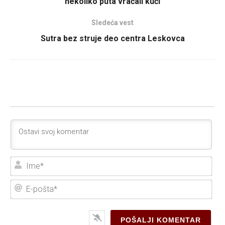
nekoliko puta vraćali kući
Sledeća vest
Sutra bez struje deo centra Leskovca
Ime
E-
poš