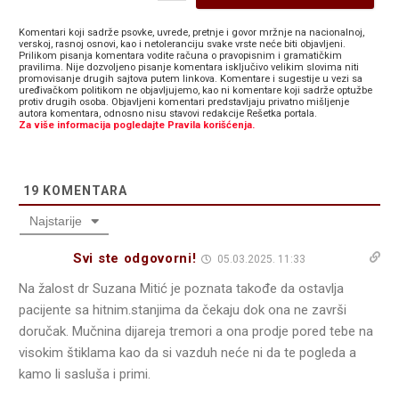
Komentari koji sadrže psovke, uvrede, pretnje i govor mržnje na nacionalnoj,
verskoj, rasnoj osnovi, kao i netoleranciju svake vrste neće biti objavljeni.
Prilikom pisanja komentara vodite računa o pravopisnim i gramatičkim
pravilima. Nije dozvoljeno pisanje komentara isključivo velikim slovima niti
promovisanje drugih sajtova putem linkova. Komentare i sugestije u vezi sa
uređivačkom politikom ne objavljujemo, kao ni komentare koji sadrže optužbe
protiv drugih osoba. Objavljeni komentari predstavljaju privatno mišljenje
autora komentara, odnosno nisu stavovi redakcije Rešetka portala.
Za više informacija pogledajte Pravila korišćenja.
19
KOMENTARA
Najstarije
Svi ste odgovorni!
05.03.2025. 11:33
Na žalost dr Suzana Mitić je poznata takođe da ostavlja
pacijente sa hitnim.stanjima da čekaju dok ona ne završi
doručak. Mučnina dijareja tremori a ona prodje pored tebe na
visokim štiklama kao da si vazduh neće ni da te pogleda a
kamo li sasluša i primi.