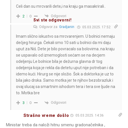
Celi dan su mrcvarili dete,i na kraju ga masakrirali..
Odgovori
2
0
Svi ste odgovorni!
Odgovor za
Gradjanin
05.03.2025. 17:52
Imam slično iskustvo sa mrcvarenjem. U bolnici nemaju
dečjeg hirurga. Čekali smo 10 sati u bolnici da mi daju
uput za Niš. Dete je bilo povracalo sa bolovima..na kraju
se uspavalo od iznemoglosti sećam se na decjem
odeljenju Le bolnice bila je dežurna glavna dr tog
odeljenja koja je rekla da detetu uput nije potreban i da
idemo kući. Hirurg se nije složio. Šok a doktorka je uz to
bila jako drska. Samo motka jer te njihov bezobrazluk i
ovaj slucaj sa smartnim ishodom tera i tera sve ljude na
to. Motka bre
Odgovori
3
0
Strašno vreme došlo
05.03.2025. 14:36
Ministar treba da naloži hitnu smenu gradonačelnika ,