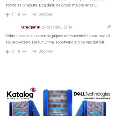
stvore za 5 minuta. Bog dušu da prosti malom anđelu.
Odgovori
1
0
Gradjanin
05.03.2025. 23:25
Doktori krvave su vam ruke,prljave od mucenickih para..navukli
ste prokletstvo i praunucima..sopstveno zlo ce vas zatreti..
Odgovori
0
0