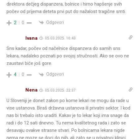
direktora dečjeg dispanzera, bolnice i hirno hapšenje svih
počev od prijema deteta prvi put do nažalost tragične smti.
Odgovori
2
0
Ivana
05.03.2025. 16:43
Sns kadar, počev od načelnice dispanzera do samih sns
lekara, nadaleko poznati po svojoj stručnosti. Ako se ovo ne
zaustavi biće još gore.
Odgovori
4
0
Nena
05.03.2025. 22:37
U Sloveniji je donet zakon po kome lekari ne mogu da rade u
vise ustanova. Biraš državna ustanova ili privatni sektor. I kod
nas bi trebalo isto uraditi. Kakav je to lekar koji ima snage da
radi i do 12 sati dnevno. Tu nema kvalitetnog rada i zato se
desavaju ovakve strasne stvari. Po bolnicama lekara nigde
nema ne moze se doci do njih, ali zato se u privatnoj klinici