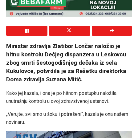
Ministar zdravlja Zlatibor Lončar naložio je
hitnu kontrolu Dečjeg dispanzera u Leskovcu
zbog smrti šestogodišnjeg dečaka iz sela
Kukulovce, potvrdila je za Rešetku direktorka
Doma zdravlja Suzana Mitić.
Kako jej kazala, i ona je po hitnom postupku naložila
unutrašnju kontrolu u ovoj zdravstvenoj ustanovi.
„Verujte, svi smo u šoku i potrešeni“, kazala je ona našem
novinaru.