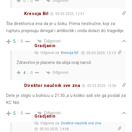
Odgovori
0
0
Kresoja Bil
05.03.2025. 12:51
Šta direktorica ima da je u šoku. Prima nestručne, koji za
rupturu prepisuju dimigal i antibiotik i onda dolazi do tragedije.
Odgovori
5
0
Gradjanin
Odgovor za
Kresoja Bil
05.03.2025. 13:13
Zdravstvo je placeno da ubija ovaj narod..
Odgovori
4
0
Direktor naučnik sve zna
05.03.2025. 13:56
Dete je stiglo u bolnicu u 21.30.,a u koliko sati ste ga poslali za
KC Niš.
Odgovori
5
0
Gradjanin
Odgovor za
Direktor naučnik sve zna
05.03.2025. 14:08