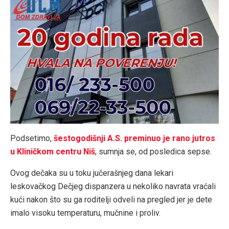
Podsetimo,
šestogodišnji A.S. preminuo je rano jutros
u Kliničkom centru Niš
, sumnja se, od posledica sepse.
Ovog dečaka su u toku jučerašnjeg dana lekari
leskovačkog Dečjeg dispanzera u nekoliko navrata vraćali
kući nakon što su ga roditelji odveli na pregled jer je dete
imalo visoku temperaturu, mučnine i proliv.