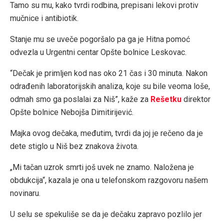
Tamo su mu, kako tvrdi rodbina, prepisani lekovi protiv
mučnice i antibiotik.
Stanje mu se uveče pogoršalo pa ga je Hitna pomoć
odvezla u Urgentni centar Opšte bolnice Leskovac.
“Dečak je primljen kod nas oko 21 čas i 30 minuta. Nakon
odrađenih laboratorijskih analiza, koje su bile veoma loše,
odmah smo ga poslalai za Niš”, kaže za
Rešetku
direktor
Opšte bolnice Nebojša Dimitirijević.
Majka ovog dečaka, međutim, tvrdi da joj je rečeno da je
dete stiglo u Niš bez znakova života.
„Mi tačan uzrok smrti još uvek ne znamo. Naložena je
obdukcija“, kazala je ona u telefonskom razgovoru našem
novinaru.
U selu se spekuliše se da je dečaku zapravo pozlilo jer