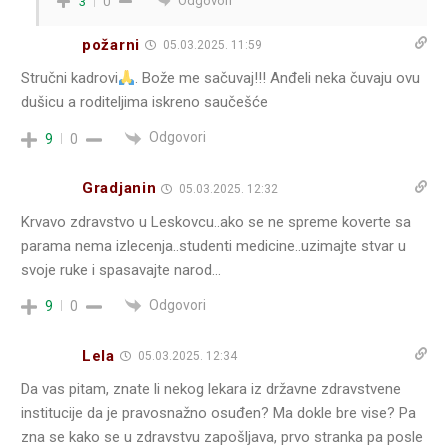
Odgovori
3
0
požarni
05.03.2025. 11:59
Stručni kadrovi
. Bože me sačuvaj!!! Anđeli neka čuvaju ovu
dušicu a roditeljima iskreno saučešće
Odgovori
9
0
Gradjanin
05.03.2025. 12:32
Krvavo zdravstvo u Leskovcu..ako se ne spreme koverte sa
parama nema izlecenja..studenti medicine..uzimajte stvar u
svoje ruke i spasavajte narod…
Odgovori
9
0
Lela
05.03.2025. 12:34
Da vas pitam, znate li nekog lekara iz državne zdravstvene
institucije da je pravosnažno osuđen? Ma dokle bre vise? Pa
zna se kako se u zdravstvu zapošljava, prvo stranka pa posle