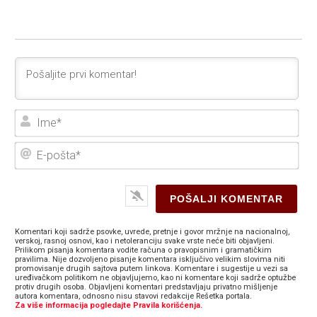
Ime
E-
poš
Komentari koji sadrže psovke, uvrede, pretnje i govor mržnje na nacionalnoj,
verskoj, rasnoj osnovi, kao i netoleranciju svake vrste neće biti objavljeni.
Prilikom pisanja komentara vodite računa o pravopisnim i gramatičkim
pravilima. Nije dozvoljeno pisanje komentara isključivo velikim slovima niti
promovisanje drugih sajtova putem linkova. Komentare i sugestije u vezi sa
uređivačkom politikom ne objavljujemo, kao ni komentare koji sadrže optužbe
protiv drugih osoba. Objavljeni komentari predstavljaju privatno mišljenje
autora komentara, odnosno nisu stavovi redakcije Rešetka portala.
Za više informacija pogledajte Pravila korišćenja.