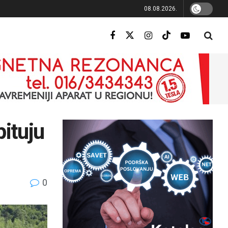
08.08.2026.
ituju
0