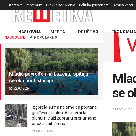
Kontakt
Impresum
Pravila korišćenja
Politika privatnosti
Arhiva vesti
NASLOVNA
MESTA
DRUŠTVO
EKONOMIJA
NAJNOVIJE
POPULARNO
Mladić povređen na bazenu, ispituju
Mlad
se okolnosti slučaja
se o
22.07.2024.
Izgorela šuma ne sme da postane
Autor: Kurir
građevinski plen: Akademcki
plenum traži zabranu prenamene
opožarenih šuma
08.08.2026.