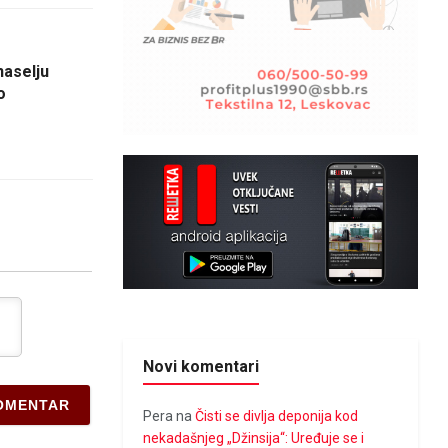
naselju
o
Novi komentari
Pera
na
Čisti se divlja deponija kod
nekadašnjeg „Džinsija“: Uređuje se i