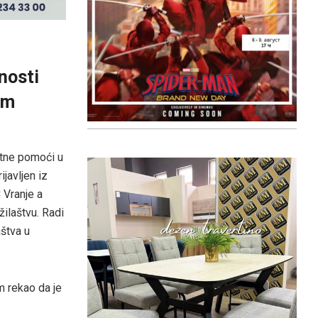
nosti
om
hitne pomoći u
ijavljen iz
 Vranje a
užilaštvu. Radi
aštva u
m rekao da je