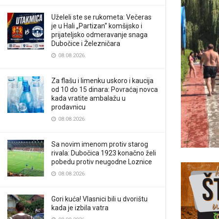
Uželeli ste se rukometa: Večeras
je u Hali „Partizan“ komšijsko i
prijateljsko odmeravanje snaga
Dubočice i Železničara
08.08.2026.
Za flašu i limenku uskoro i kaucija
od 10 do 15 dinara: Povraćaj novca
kada vratite ambalažu u
prodavnicu
08.08.2026.
Sa novim imenom protiv starog
rivala: Dubočica 1923 konačno želi
pobedu protiv neugodne Loznice
08.08.2026.
Gori kuća! Vlasnici bili u dvorištu
kada je izbila vatra