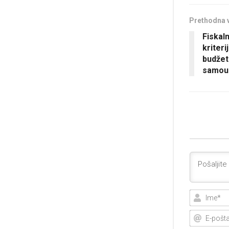
Prethodna 
Fiskaln
kriteri
budžet
samou