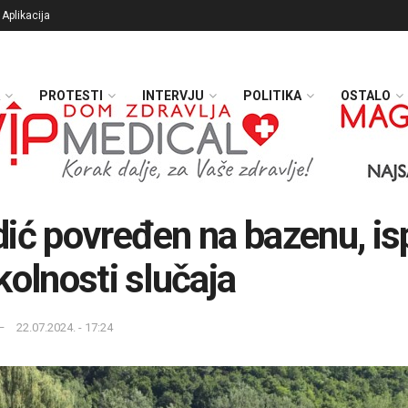
Aplikacija
PROTESTI
INTERVJU
POLITIKA
OSTALO
ić povređen na bazenu, isp
kolnosti slučaja
22.07.2024. - 17:24