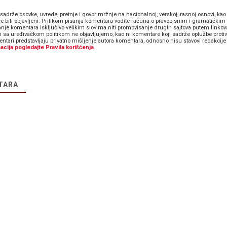
sadrže psovke, uvrede, pretnje i govor mržnje na nacionalnoj, verskoj, rasnoj osnovi, kao 
e biti objavljeni. Prilikom pisanja komentara vodite računa o pravopisnim i gramatičkim 
anje komentara isključivo velikim slovima niti promovisanje drugih sajtova putem linkov
zi sa uređivačkom politikom ne objavljujemo, kao ni komentare koji sadrže optužbe proti
ntari predstavljaju privatno mišljenje autora komentara, odnosno nisu stavovi redakcije 
acija pogledajte Pravila korišćenja.
TARA