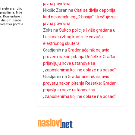
javna površina
i netoleranciju
Nikolic Zoran
na
Čisti se divlja deponija
pravilima. Nije
kod nekadašnjeg „Džinsija“: Uređuje se i
a. Komentare i
v drugih osoba.
javna površina
Rešetka portala.
Zoks
na
Sukob policije i više građana u
Leskovcu zbog kontrole vozača
električnog skutera
Gradjanin
na
Gradonačelnik najavio
proveru nakon pitanja Rešetke: Građani
prijavljuju nove ustanove sa
„zaposlenima koji ne dolaze na posao“
Gradjanin
na
Gradonačelnik najavio
proveru nakon pitanja Rešetke: Građani
prijavljuju nove ustanove sa
„zaposlenima koji ne dolaze na posao“