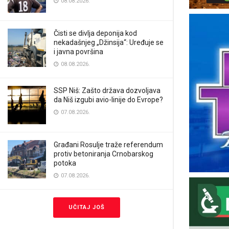
08.08.2026.
Čisti se divlja deponija kod
nekadašnjeg „Džinsija“: Uređuje se
i javna površina
08.08.2026.
SSP Niš: Zašto država dozvoljava
da Niš izgubi avio-linije do Evrope?
07.08.2026.
Građani Rosulje traže referendum
protiv betoniranja Crnobarskog
potoka
07.08.2026.
UČITAJ JOŠ