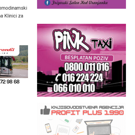
 hemodinamski
a Klinici za