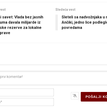
vest
Sledeća vest
i savet: Vlada bez jasnih
Sleteli sa nadvožnjaka u 
juma davala milijarde iz
Ančiki, jedno lice podlegl
ske rezerve za lokalne
povredama
prave
Ime*
E-
pošta*