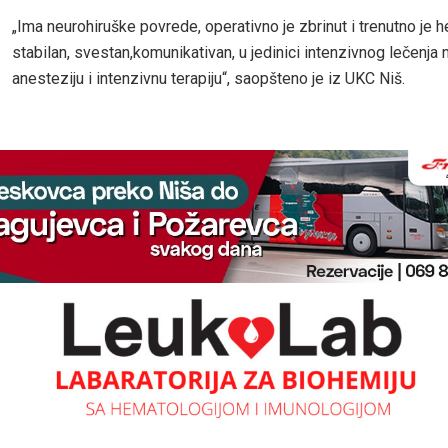
„Ima neurohiruške povrede, operativno je zbrinut i trenutno je
stabilan, svestan,komunikativan, u jedinici intenzivnog lečenja n
anesteziju i intenzivnu terapiju“, saopšteno je iz UKC Niš.