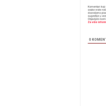
Komentari koji 
svake vrste neć
dozvoljeno pis
sugestije u ve
Objavljeni kome
Za više inform
0
KOMEN