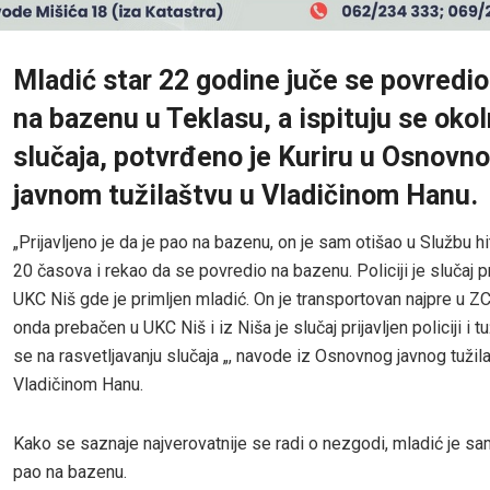
Mladić star 22 godine juče se povredio
na bazenu u Teklasu, a ispituju se okol
slučaja, potvrđeno je Kuriru u Osnovn
javnom tužilaštvu u Vladičinom Hanu.
„Prijavljeno je da je pao na bazenu, on je sam otišao u Službu 
20 časova i rekao da se povredio na bazenu. Policiji je slučaj pr
UKC Niš gde je primljen mladić. On je transportovan najpre u ZC
onda prebačen u UKC Niš i iz Niša je slučaj prijavljen policiji i t
se na rasvetljavanju slučaja „, navode iz Osnovnog javnog tužil
Vladičinom Hanu.
Kako se saznaje najverovatnije se radi o nezgodi, mladić je sa
pao na bazenu.