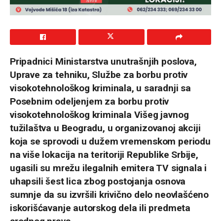
Pripadnici Ministarstva unutrašnjih poslova,
Uprave za tehniku, Službe za borbu protiv
visokotehnološkog kriminala, u saradnji sa
Posebnim odeljenjem za borbu protiv
visokotehnološkog kriminala Višeg javnog
tužilaštva u Beogradu, u organizovanoj akciji
koja se sprovodi u dužem vremenskom periodu
na više lokacija na teritoriji Republike Srbije,
ugasili su mrežu ilegalnih emitera TV signala i
uhapsili šest lica zbog postojanja osnova
sumnje da su izvršili krivično delo neovlašćeno
iskorišćavanje autorskog dela ili predmeta