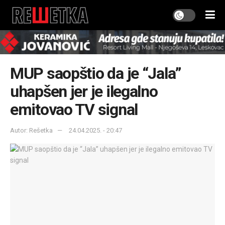
MUP saopštio da je “Jala”
uhapšen jer je ilegalno
emitovao TV signal
Autor: Rešetka
24.04.2025. - 20:47