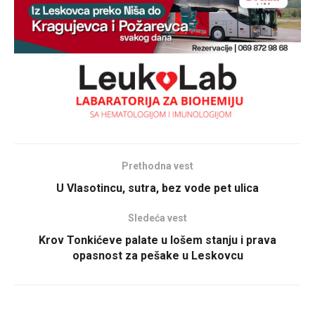
Prethodna vest
U Vlasotincu, sutra, bez vode pet ulica
Sledeća vest
Krov Tonkićeve palate u lošem stanju i prava
opasnost za pešake u Leskovcu