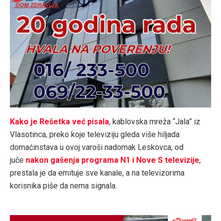
Kako je Rešetka već pisala
, kablovska mreža “Jala” iz
Vlasotinca, preko koje televiziju gleda više hiljada
domaćinstava u ovoj varoši nadomak Leskovca, od
juče
nakon gašenja programa N1 i Nove S televizije
,
prestala je da emituje sve kanale, a na televizorima
korisnika piše da nema signala.