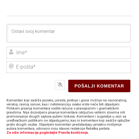
Ime
E-
poš
Komentari koji sadrže psovke, uvrede, pretnje i govor mržnje na nacionalnoj,
verskoj, rasnoj osnovi, kao i netoleranciju svake vrste neće biti objavljeni.
Prilikom pisanja komentara vodite računa o pravopisnim i gramatičkim
pravilima. Nije dozvoljeno pisanje komentara isključivo velikim slovima niti
promovisanje drugih sajtova putem linkova. Komentare i sugestije u vezi sa
uređivačkom politikom ne objavljujemo, kao ni komentare koji sadrže optužbe
protiv drugih osoba. Objavljeni komentari predstavljaju privatno mišljenje
autora komentara, odnosno nisu stavovi redakcije Rešetka portala.
Za više informacija pogledajte Pravila korišćenja.