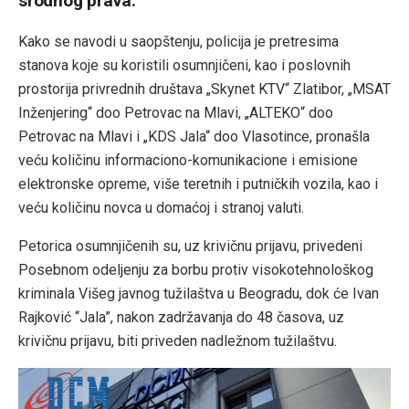
srodnog prava.
Kako se navodi u saopštenju, policija je pretresima
stanova koje su koristili osumnjičeni, kao i poslovnih
prostorija privrednih društava „Skynet KTV“ Zlatibor, „MSAT
Inženjering“ doo Petrovac na Mlavi, „ALTEKO“ doo
Petrovac na Mlavi i „KDS Jala“ doo Vlasotince, pronašla
veću količinu informaciono-komunikacione i emisione
elektronske opreme, više teretnih i putničkih vozila, kao i
veću količinu novca u domaćoj i stranoj valuti.
Petorica osumnjičenih su, uz krivičnu prijavu, privedeni
Posebnom odeljenju za borbu protiv visokotehnološkog
kriminala Višeg javnog tužilaštva u Beogradu, dok će Ivan
Rajković “Jala”, nakon zadržavanja do 48 časova, uz
krivičnu prijavu, biti priveden nadležnom tužilaštvu.