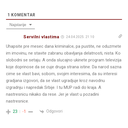
1
KOMENTAR
Najstarije
Servilni vlastima
24.04.2025. 21:10
Uhapsite pre mesec dana kriminalce, pa pustite, ne oduzmete
im imovinu, ne stavite zabranu obavljanja delatnosti, nista. Ko
slobodni se setaju. A onda slucajno ukinete program televizija
koje doprinose da se cuje druga strana istine. Da narod sazna
cime se vlast bavi, sobom, svojim interesima, da su interesi
gradjana izgovori, da se vlast ugradjuje kroz navodnu
izgradnju i napredak Srbije. I tu MUP radi do kraja. A
nastresnicu nikako da rese. Jer je vlast u pozadini
nastresnice.
Odgovori
23
-1