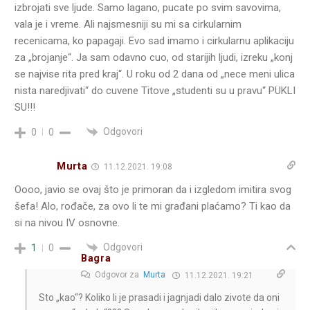
izbrojati sve ljude. Samo lagano, pucate po svim savovima,
vala je i vreme. Ali najsmesniji su mi sa cirkularnim
recenicama, ko papagaji. Evo sad imamo i cirkularnu aplikaciju
za „brojanje“. Ja sam odavno cuo, od starijih ljudi, izreku „konj
se najvise rita pred kraj“. U roku od 2 dana od „nece meni ulica
nista naredjivati“ do cuvene Titove „studenti su u pravu“ PUKLI
SU!!!
Odgovori
0
0
Murta
11.12.2021. 19:08
Оооо, javio se ovaj što je primoran da i izgledom imitira svog
šefa! Alo, rođače, za ovo li te mi građani plaćamo? Ti kao da
si na nivou IV osnovne.
Odgovori
1
0
Bagra
Odgovor za
Murta
11.12.2021. 19:21
Sto „kao“? Koliko li je prasadi i jagnjadi dalo zivote da oni