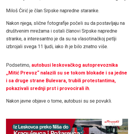
Miloš Ćirić je član Srpske napredne staranke.
Nakon njega, slične fotografije počeli su da postavljaju na
društvenim mrežama i ostali članovi Srpske napredne
stranke, a interesantno je da su na vlasotinačkoj petlji
izbrojali svega 11 ljudi, iako ih je bilo znatno više.
Podsetimo,
autobusi leskovačkog autoprevoznika
,,Mitić Prevoz“ nalazili su se tokom blokade i sa jedne
i sa druge strane Bulevara, trubili protestantima,
pokazivali srednji prst i provocirali ih
.
Nakon javne objave o tome, autobusi su se povukli.