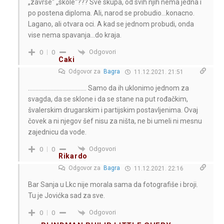
„zavrse“ „skole“??? Sve skupa, od svih njih nema jedna i
po postena diploma. Ali, narod se probudio…konacno.
Lagano, ali otvara oci. A kad se jednom probudi, onda
vise nema spavanja…do kraja.
Odgovori
0
0
Caki
Odgovor za
Bagra
11.12.2021. 21:51
………………………………… Samo da ih uklonimo jednom za
svagda, da se sklone i da se stane na put rođačkim,
švalerskim drugarskim i partijskim postavljenima. Ovaj
čovek a ni njegov šef nisu za ništa, ne bi umeli ni mesnu
zajednicu da vode.
Odgovori
0
0
Rikardo
Odgovor za
Bagra
11.12.2021. 22:16
Bar Sanja u Lkc nije morala sama da fotografiše i broji.
Tu je Jovićka sad za sve.
Odgovori
0
0