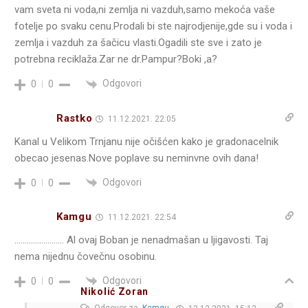
vam sveta ni voda,ni zemlja ni vazduh,samo mekoća vaše
fotelje po svaku cenu.Prodali bi ste najrodjenije,gde su i voda i
zemlja i vazduh za šačicu vlasti.Ogadili ste sve i zato je
potrebna reciklaža.Zar ne dr.Pampur?Boki ,a?
Odgovori
0
0
Rastko
11.12.2021. 22:05
Kanal u Velikom Trnjanu nije očišćen kako je gradonacelnik
obecao jesenas.Nove poplave su neminvne ovih dana!
Odgovori
0
0
Kamgu
11.12.2021. 22:54
…………………… Al ovaj Boban je nenadmašan u ljigavosti. Taj
nema nijednu čovečnu osobinu.
Odgovori
0
0
Nikolić Zoran