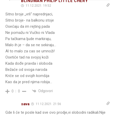
BLINDMAN PHILIP LITTLE CHERY
11.12.2021. 19:52
Sitno broje „vrli“ naprednjaci,
Sitno broje- na balkonu stoje
Osećaju da im rejting pada
Ne pomažu ni Vučko ni Vlada
Pa tačkama ljude markiraju,
Malo ih je – da se ne sekiraju…
Al to malo za cas se umnoži!
Osetiće tad na svojoj koži
Kada dođe pravda i sloboda
Bežaće od svoga naroda
Kriće se od svojih komšija
Kao da je pred njima robija…
Odgovori
0
0
sava
11.12.2021. 21:56
Gde li će te posle kad sve ovo prodje,vi slobodni radikali.Nije