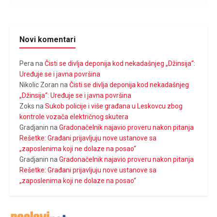
Novi komentari
Pera
na
Čisti se divlja deponija kod nekadašnjeg „Džinsija“:
Uređuje se i javna površina
Nikolic Zoran
na
Čisti se divlja deponija kod nekadašnjeg
„Džinsija“: Uređuje se i javna površina
Zoks
na
Sukob policije i više građana u Leskovcu zbog
kontrole vozača električnog skutera
Gradjanin
na
Gradonačelnik najavio proveru nakon pitanja
Rešetke: Građani prijavljuju nove ustanove sa
„zaposlenima koji ne dolaze na posao“
Gradjanin
na
Gradonačelnik najavio proveru nakon pitanja
Rešetke: Građani prijavljuju nove ustanove sa
„zaposlenima koji ne dolaze na posao“