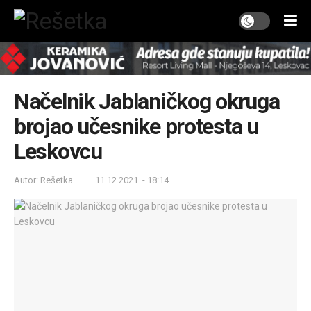
Načelnik Jablaničkog okruga
brojao učesnike protesta u
Leskovcu
Autor: Rešetka
11.12.2021. - 18:14