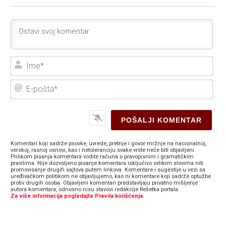
Ime
E-
poš
Komentari koji sadrže psovke, uvrede, pretnje i govor mržnje na nacionalnoj,
verskoj, rasnoj osnovi, kao i netoleranciju svake vrste neće biti objavljeni.
Prilikom pisanja komentara vodite računa o pravopisnim i gramatičkim
pravilima. Nije dozvoljeno pisanje komentara isključivo velikim slovima niti
promovisanje drugih sajtova putem linkova. Komentare i sugestije u vezi sa
uređivačkom politikom ne objavljujemo, kao ni komentare koji sadrže optužbe
protiv drugih osoba. Objavljeni komentari predstavljaju privatno mišljenje
autora komentara, odnosno nisu stavovi redakcije Rešetka portala.
Za više informacija pogledajte Pravila korišćenja.