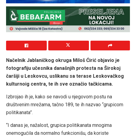
Načelnik Jablaničkog okruga Miloš Ćirić objavio je
fotografiju učesnika današnjih protesta
na Širokoj
čaršiji
u Leskovcu, uslikanu sa terase Leskovačkog
kulturnoig centra, te ih sve označio tačkicama.
Izbrojao ih je, kako se navodi u njegovom postu na
društvenim mrežama, tačno 189, te ih nazvao “grupicom
politikanata”.
“I danas je, nažalost, grupica politikanata mnogima
onemogućila da normalno funkcionišu, da koriste