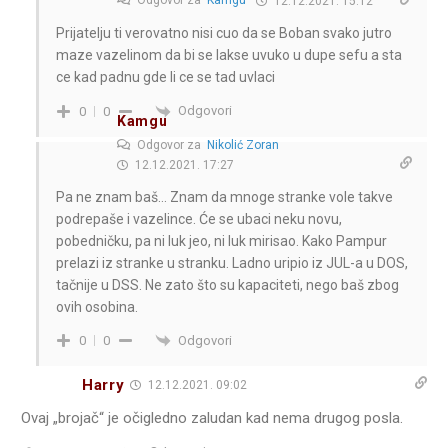
Odgovor za
Kamgu
12.12.2021. 15:12
Prijatelju ti verovatno nisi cuo da se Boban svako jutro
maze vazelinom da bi se lakse uvuko u dupe sefu a sta
ce kad padnu gde li ce se tad uvlaci
Odgovori
0
0
Kamgu
Odgovor za
Nikolić Zoran
12.12.2021. 17:27
Pa ne znam baš… Znam da mnoge stranke vole takve
podrepaše i vazelince. Će se ubaci neku novu,
pobedničku, pa ni luk jeo, ni luk mirisao. Kako Pampur
prelazi iz stranke u stranku. Ladno uripio iz JUL-a u DOS,
tačnije u DSS. Ne zato što su kapaciteti, nego baš zbog
ovih osobina.
Odgovori
0
0
Harry
12.12.2021. 09:02
Ovaj „brojač“ je očigledno zaludan kad nema drugog posla.