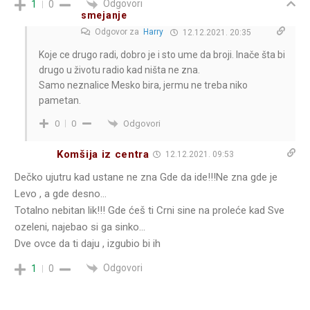
Odgovori
1
0
smejanje
Odgovor za
Harry
12.12.2021. 20:35
Koje ce drugo radi, dobro je i sto ume da broji. Inače šta bi
drugo u životu radio kad ništa ne zna.
Samo neznalice Mesko bira, jermu ne treba niko
pametan.
Odgovori
0
0
Komšija iz centra
12.12.2021. 09:53
Dečko ujutru kad ustane ne zna Gde da ide!!!Ne zna gde je
Levo , a gde desno…
Totalno nebitan lik!!! Gde ćeš ti Crni sine na proleće kad Sve
ozeleni, najebao si ga sinko…
Dve ovce da ti daju , izgubio bi ih
Odgovori
1
0