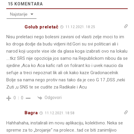
15
KOMENTARA
Najstarije
Golub preletač
11.12.2021. 18:25
Nisu preletaci nego bolesni zavisni od vlasti zelje moci to im
ko droga dodje da budu vidjeni itd.Gori su svi politicari ali i
narod koji uopste vise ide da glasa koga izabrati ovo na lokalu
….tkz SRS nije opozicija jos samo na Republickom nibou da se
sjedine ,Aca ko Aca kafic rafi on folirant ko i uvek naucio da
sefuje a treci nepoznat lik ali ok kako kaze Gradonacelnik
Bolje sa nama nego protiv nas tako da je ceo G 17 ,DSS ,neki
Zuti ,u SNS te se cudite za Radikale i Acu
Odgovori
0
0
Bagra
11.12.2021. 18:58
Hahhahaha, instalirali im novu aplikaciju, kolektivno. Neka se
spreme za to „brojanje“ na prolece…tad ce biti zanimljivo