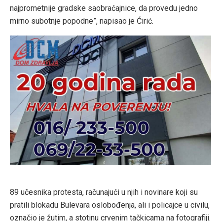
najprometnije gradske saobraćajnice, da provedu jedno
mirno subotnje popodne”, napisao je Ćirić.
89 učesnika protesta, računajući u njih i novinare koji su
pratili blokadu Bulevara oslobođenja, ali i policajce u civilu,
označio je žutim, a stotinu crvenim tačkicama na fotografiji.