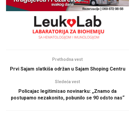
Prethodna vest
Prvi Sajam slatkiša održan u Sajam Shoping Centru
Sledeća vest
Policajac legitimisao novinarku: „Znamo da
postupamo nezakonito, pobunilo se 90 odsto nas“