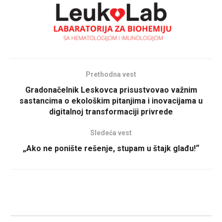
Prethodna vest
Gradonačelnik Leskovca prisustvovao važnim
sastancima o ekološkim pitanjima i inovacijama u
digitalnoj transformaciji privrede
Sledeća vest
„Ako ne ponište rešenje, stupam u štajk glađu!“