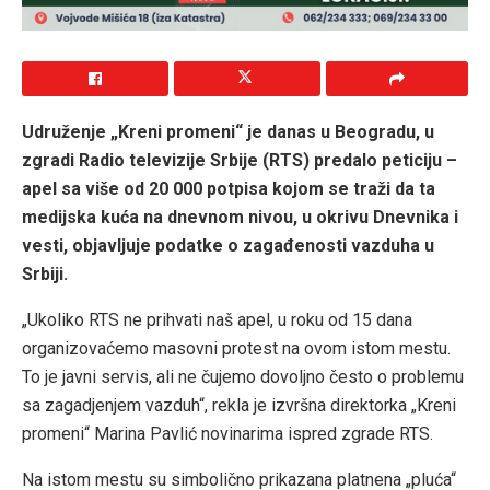
Udruženje „Kreni promeni“ je danas u Beogradu, u
zgradi Radio televizije Srbije (RTS) predalo peticiju –
apel sa više od 20 000 potpisa kojom se traži da ta
medijska kuća na dnevnom nivou, u okrivu Dnevnika i
vesti, objavljuje podatke o zagađenosti vazduha u
Srbiji.
„Ukoliko RTS ne prihvati naš apel, u roku od 15 dana
organizovaćemo masovni protest na ovom istom mestu.
To je javni servis, ali ne čujemo dovoljno često o problemu
sa zagadjenjem vazduh“, rekla je izvršna direktorka „Kreni
promeni“ Marina Pavlić novinarima ispred zgrade RTS.
Na istom mestu su simbolično prikazana platnena „pluća“