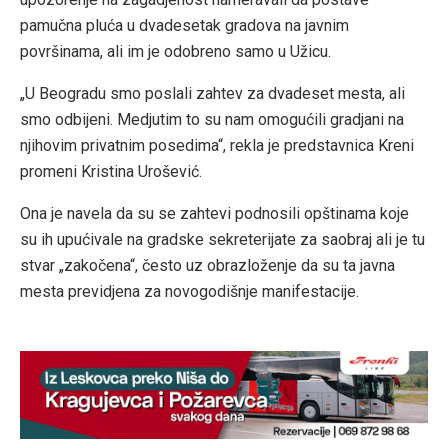
pamučna pluća u dvadesetak gradova na javnim
površinama, ali im je odobreno samo u Užicu.
„U Beogradu smo poslali zahtev za dvadeset mesta, ali
smo odbijeni. Medjutim to su nam omogućili gradjani na
njihovim privatnim posedima“, rekla je predstavnica Kreni
promeni Kristina Urošević.
Ona je navela da su se zahtevi podnosili opštinama koje
su ih upućivale na gradske sekreterijate za saobraj ali je tu
stvar „zakočena“, često uz obrazloženje da su ta javna
mesta previdjena za novogodišnje manifestacije.