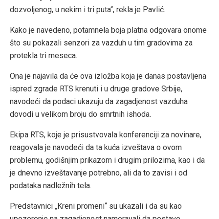
dozvoljenog, u nekim i tri puta“, rekla je Pavlić.
Kako je navedeno, potamnela boja platna odgovara onome
što su pokazali senzori za vazduh u tim gradovima za
protekla tri meseca.
Ona je najavila da će ova izložba koja je danas postavljena
ispred zgrade RTS krenuti i u druge gradove Srbije,
navodeći da podaci ukazuju da zagadjenost vazduha
dovodi u velikom broju do smrtnih ishoda.
Ekipa RTS, koje je prisustvovala konferenciji za novinare,
reagovala je navodeći da ta kuća izveštava o ovom
problemu, godišnjim prikazom i drugim prilozima, kao i da
je dnevno izveštavanje potrebno, ali da to zavisi i od
podataka nadležnih tela.
Predstavnici „Kreni promeni“ su ukazali i da su kao
upozorenje na zagadjenost nameravali da postave