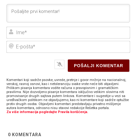
Ime
E-
poš
Komentari koji sadrže psovke, uvrede, pretnje i govor mržnje na nacionalnoj,
verskoj, rasnoj osnovi, kao i netoleranciju svake vrste neće biti objavljeni.
Prilikom pisanja komentara vodite računa o pravopisnim i gramatičkim
pravilima. Nije dozvoljeno pisanje komentara isključivo velikim slovima niti
promovisanje drugih sajtova putem linkova. Komentare i sugestije u vezi sa
uređivačkom politikom ne objavljujemo, kao ni komentare koji sadrže optužbe
protiv drugih osoba. Objavljeni komentari predstavljaju privatno mišljenje
autora komentara, odnosno nisu stavovi redakcije Rešetka portala.
Za više informacija pogledajte Pravila korišćenja.
0
KOMENTARA