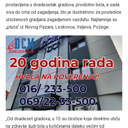
postavljena u dvadesetak gradova, prvobitno bela, a sada
siva do crna od zagadjenja, što je ilustrativno za posledice
izloženosti gradjana zagadjenom vazduhu. Najtamnija su
„pluća“ iz Novog Pazara, Leskovca, Valjeva, Požege.
„Od dvadeset gradova, u 15 su čestice koje direktno utiču
na zdravlje ljudi bila u količinama daleko većim od