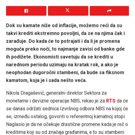
Dok su kamate niže od inflacije, možemo reći da su
takvi krediti ekstremno povoljni, da se na njima čak i
zarađuje. Do kada će to potrajati i da li je promena
moguća preko noći, to najmanje zavisi od banke gde
ih podižete. Ekonomisti savetuju da se krediti u
narednom periodu uzimaju na kratak rok, a ako je
neophodan dugoročni stambeni, da bude sa fiksnom
kamatom, koja je i sada nešto veća.
Nikola Dragašević, generalni direktor Sektora za
monetarne i devizne operacije NBS, rekao je za
RTS
da će
se danas održati sednica Izvršnog odbora NBS na kojoj će
se, između ostalog, govoriti o referentnoj kamatnoj stopi.
Naglasio je da ne očekuje drastične promene kada je reč o
kreditima koji su od značaja građanima, a to su stambeni