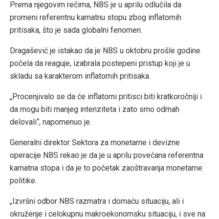
Prema njegovim rečima, NBS je u aprilu odlučila da
promeni referentnu kamatnu stopu zbog inflatornih
pritisaka, što je sada globalni fenomen.
Dragašević je istakao da je NBS u oktobru prošle godine
počela da reaguje, izabrala postepeni pristup koji je u
skladu sa karakterom inflatornih pritisaka.
„Procenjivalo se da će inflatorni pritisci biti kratkoročniji i
da mogu biti manjeg intenziteta i zato smo odmah
delovali“, napomenuo je.
Generalni direktor Sektora za monetarne i devizne
operacije NBS rekao je da je u aprilu povećana referentna
kamatna stopa i da je to početak zaoštravanja monetarne
politike.
„Izvršni odbor NBS razmatra i domaću situaciju, ali i
okruženje i celokupnu makroekonomsku situaciju, i sve na