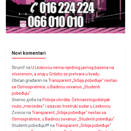
Novi komentari
Štrumf
na
U Leskovcu nema nijednog javnog bazena na
otvorenom, a onaj u Grdelici se pretvara u livadu
Običan građanin
na
Transparent „Srbija pobeđuje“ nestao
sa Osmospratnice, u Badincu osvanuo „Studenti
pobeđuju“
Златно доба
na
Policija utvrdila: Četrnaestogodišnjak
vozio „mercedes“ i izazvao trostruki sudar u Leskovcu
Zvonce
na
Transparent „Srbija pobeđuje“ nestao sa
Osmospratnice, u Badincu osvanuo „Studenti pobeđuju“
Studenti pobeđuju!!!!
na
Transparent „Srbija pobeđuje“