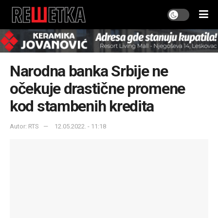
Narodna banka Srbije ne
očekuje drastične promene
kod stambenih kredita
Autor: RTS
12.05.2022. - 11:18