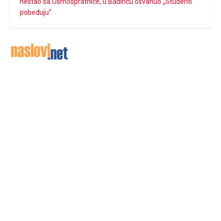
nestao sa Osmospratnice, u Badincu osvanuo „Studenti
pobeđuju“