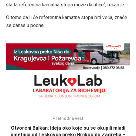
šta ta referentna kamatna stopa može da utiče“, rekao je.
O tome da li će referentna kamatna stopa biti veća, znaće
se danas u podne.
Prethodna vest
Otvoreni Balkan: Ideja oko koje su se okupili mladi
umetnici od Leskovca preko Brčkog do Zagreba –