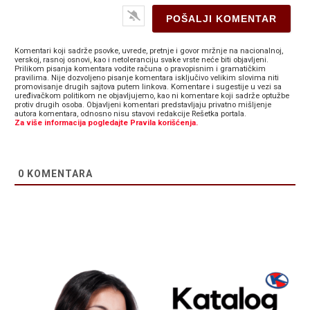
Komentari koji sadrže psovke, uvrede, pretnje i govor mržnje na nacionalnoj,
verskoj, rasnoj osnovi, kao i netoleranciju svake vrste neće biti objavljeni.
Prilikom pisanja komentara vodite računa o pravopisnim i gramatičkim
pravilima. Nije dozvoljeno pisanje komentara isključivo velikim slovima niti
promovisanje drugih sajtova putem linkova. Komentare i sugestije u vezi sa
uređivačkom politikom ne objavljujemo, kao ni komentare koji sadrže optužbe
protiv drugih osoba. Objavljeni komentari predstavljaju privatno mišljenje
autora komentara, odnosno nisu stavovi redakcije Rešetka portala.
Za više informacija pogledajte Pravila korišćenja.
0
KOMENTARA