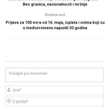
Bez granica, nacionalnosti i mržnje
Sledeća vest
Prijava za 100 evra od 16. maja, isplata i onima koji su
u međuvremenu napunili 30 godina
Ime
E-
poš