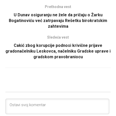
Prethodna vest
U Dunav osiguranju ne žele da pričaju o Žarku
Bogatinoviću već zatrpavaju Rešetku birokratskim
zahtevima
Sledeća vest
Cakić zbog korupcije podnosi krivične prijave
gradonačelniku Leskovca, načelniku Gradske uprave i
gradskom pravobraniocu