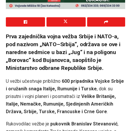
Prva zajednička vojna vežba Srbije i NATO-a,
pod nazivom „NATO–Srbija“, održava se ove i
naredne sedmice u bazi „Jug“ i na poligonu
„Borovac“ kod Bujanovca, saopštilo je
Ministarstvo odbrane Republike Srbije.
U vežbi učestvuje približno
600 pripadnika Vojske Srbije
i oružanih snaga Italije, Rumunije i Turske
, dok su
prisutni i vojni planeri i posmatrači iz
Velike Britanije,
Italije, Nemačke, Rumunije, Sjedinjenih Američkih
Država, Srbije, Turske, Francuske i Crne Gore
.
Rukovodilac vežbe je
pukovnik Branislav Stevanović
,