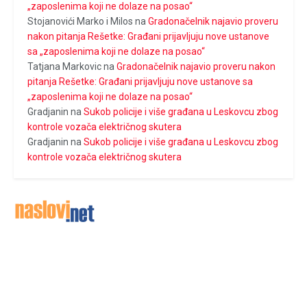
„zaposlenima koji ne dolaze na posao“
Stojanovići Marko i Milos
na
Gradonačelnik najavio proveru
nakon pitanja Rešetke: Građani prijavljuju nove ustanove
sa „zaposlenima koji ne dolaze na posao“
Tatjana Markovic
na
Gradonačelnik najavio proveru nakon
pitanja Rešetke: Građani prijavljuju nove ustanove sa
„zaposlenima koji ne dolaze na posao“
Gradjanin
na
Sukob policije i više građana u Leskovcu zbog
kontrole vozača električnog skutera
Gradjanin
na
Sukob policije i više građana u Leskovcu zbog
kontrole vozača električnog skutera