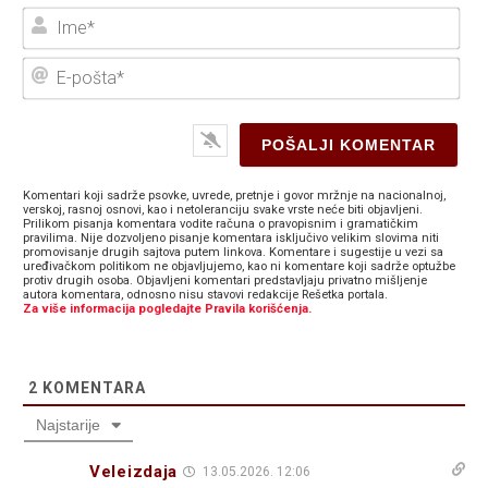
Ime
E-
poš
Komentari koji sadrže psovke, uvrede, pretnje i govor mržnje na nacionalnoj,
verskoj, rasnoj osnovi, kao i netoleranciju svake vrste neće biti objavljeni.
Prilikom pisanja komentara vodite računa o pravopisnim i gramatičkim
pravilima. Nije dozvoljeno pisanje komentara isključivo velikim slovima niti
promovisanje drugih sajtova putem linkova. Komentare i sugestije u vezi sa
uređivačkom politikom ne objavljujemo, kao ni komentare koji sadrže optužbe
protiv drugih osoba. Objavljeni komentari predstavljaju privatno mišljenje
autora komentara, odnosno nisu stavovi redakcije Rešetka portala.
Za više informacija pogledajte Pravila korišćenja.
2
KOMENTARA
Najstarije
Veleizdaja
13.05.2026. 12:06