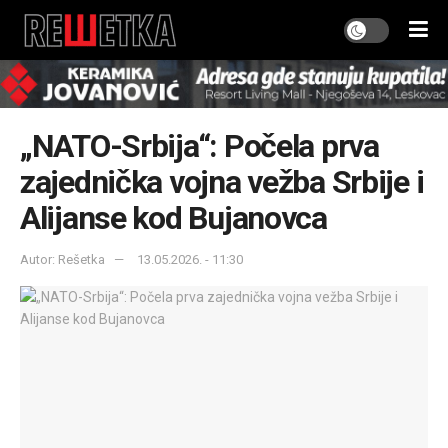
„NATO-Srbija“: Počela prva
zajednička vojna vežba Srbije i
Alijanse kod Bujanovca
Autor: Rešetka
13.05.2026. - 11:30