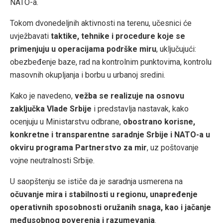
NATO-a.
Tokom dvonedeljnih aktivnosti na terenu, učesnici će
uvježbavati
taktike, tehnike i procedure koje se
primenjuju u operacijama podrške miru
, uključujući:
obezbeđenje baze, rad na kontrolnim punktovima, kontrolu
masovnih okupljanja i borbu u urbanoj sredini.
Kako je navedeno,
vežba se realizuje na osnovu
zaključka Vlade Srbije
i predstavlja nastavak, kako
ocenjuju u Ministarstvu odbrane,
obostrano korisne,
konkretne i transparentne saradnje Srbije i NATO-a u
okviru programa Partnerstvo za mir
, uz poštovanje
vojne neutralnosti Srbije.
U saopštenju se ističe da je saradnja usmerena na
očuvanje mira i stabilnosti u regionu, unapređenje
operativnih sposobnosti oružanih snaga, kao i jačanje
međusobnog poverenja i razumevanja
.