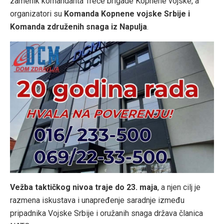
zamenik komandanta Treće brigade Kopnene vojske, a
organizatori su
Komanda Kopnene vojske Srbije i
Komanda združenih snaga iz Napulja
.
Vežba taktičkog nivoa traje do 23. maja
, a njen cilj je
razmena iskustava i unapređenje saradnje između
pripadnika Vojske Srbije i oružanih snaga država članica