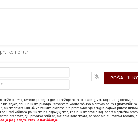
Ime*
E-
pošta*
sadrže psovke, uvrede, pretnje i govor mržnje na nacionalnoj, verskoj, rasnoj osnovi, kao 
e biti objavljeni. Prilikom pisanja komentara vodite računa o pravopisnim i gramatičkim 
anje komentara isključivo velikim slovima niti promovisanje drugih sajtova putem linkov
zi sa uređivačkom politikom ne objavljujemo, kao ni komentare koji sadrže optužbe proti
ntari predstavljaju privatno mišljenje autora komentara, odnosno nisu stavovi redakcije 
acija pogledajte Pravila korišćenja.