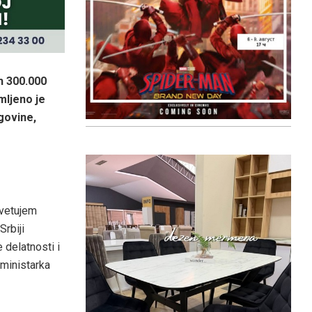
h 300.000
mljeno je
govine,
avetujem
Srbiji
 delatnosti i
 ministarka