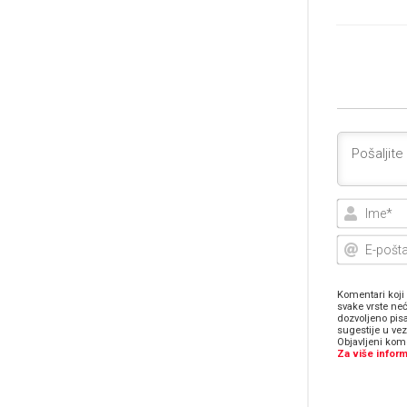
Komentari koji 
svake vrste neć
dozvoljeno pis
sugestije u ve
Objavljeni kome
Za više inform