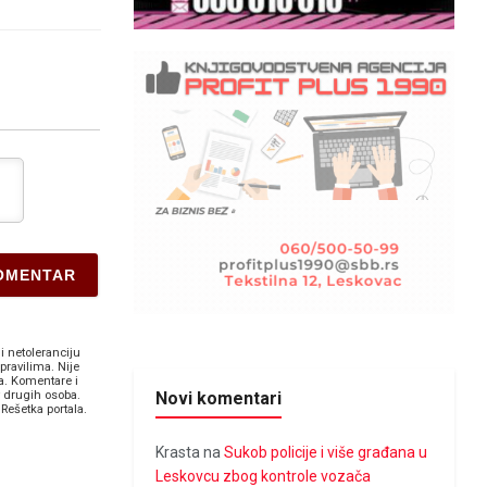
i netoleranciju
pravilima. Nije
a. Komentare i
v drugih osoba.
Novi komentari
Rešetka portala.
Krasta
na
Sukob policije i više građana u
Leskovcu zbog kontrole vozača