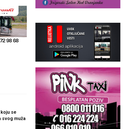
 koju se
la svog muža