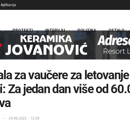
Aplikacija
PROTESTI
INTERVJU
POLITIKA
OSTALO
la za vaučere za letovanje
ji: Za jedan dan više od 60
ava
29.06.2022. - 12:03