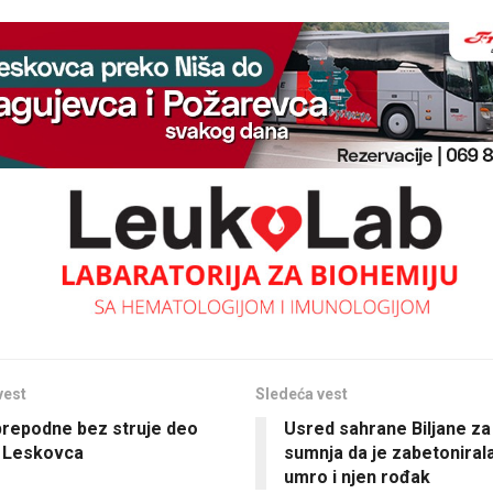
vest
Sledeća vest
prepodne bez struje deo
Usred sahrane Biljane za
 Leskovca
sumnja da je zabetonira
umro i njen rođak