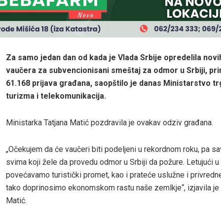
Za samo jedan dan od kada je Vlada Srbije opredelila novi
vaučera za subvencionisani smeštaj za odmor u Srbiji, pri
61.168 prijava građana, saopštilo je danas Ministarstvo tr
turizma i telekomunikacija.
Ministarka Tatjana Matić pozdravila je ovakav odziv građana.
„Očekujem da će vaučeri biti podeljeni u rekordnom roku, pa s
svima koji žele da provedu odmor u Srbiji da požure. Letujući u 
povećavamo turistički promet, kao i prateće uslužne i privredne
tako doprinosimo ekonomskom rastu naše zemlkje“, izjavila je
Matić.