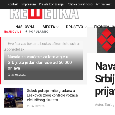
Kontakt
Impresum
Pravila korišćenja
Politika privatnosti
Arhiva vesti
NASLOVNA
MESTA
DRUŠTVO
EKONOMIJA
NAJNOVIJE
POPULARNO
Navala za vaučere za letovanje u
Srbiji: Za jedan dan više od 60.000
Nava
prijava
Srbi
29.06.2022.
prij
Sukob policije i više građana u
Leskovcu zbog kontrole vozača
električnog skutera
Autor: Tanjug
06.08.2026.