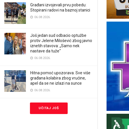
Građani izvojevali prvu pobedu:
Stopirani radovi na baznoj stanici
06.08.2026.
Još jedan sud odbacio optužbe
protiv Jelene Milošević zbog javno
iznetih stavova: „Samo nek
nastave da tuže“
06.08.2026.
Hitna pomoć upozorava: Sve više
građana kolabira zbog vrućine,
apel da se ne izlazi na sunce
06.08.2026.
UČITAJ JOŠ