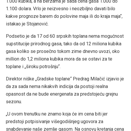
1.000 kubika, a na berzama je sada cena gasa 1.000 do
1.100 dolara. Vrlo je neizvesno i neozbiljno davati bilo
kakve prognoze barem do polovine maja ili do kraja maja“,
istakao je Stojanović.
Podsetio je da 17 od 60 srpskih toplana nema mogućnost
supstitucije prirodnog gasa, tako da od 12 miliona kubika
gasa koliko se prosečno tokom zime dnevno uvozi, oko
million do 1,2 miliona kubika mora da se ostavi za te
toplane i „široku potrošnju“.
Direktor niške „Gradske toplane“ Predrag Milačić izjavio je
da za sada nema nikakvih indicija da postoji realna
opasnost da ne bude energenata za predstojeću grejnu
sezonu.
„U ovom trenutku ne znamo koja će im cena biti jer
predstoji potpisivanje višegodišnjeg ugovora za
snabdevanje naše zemlje gasom. Na osnovu kretanja cena