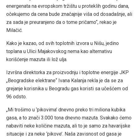
energenata na evropskom tržištu u proteklih godinu dana,
očekujemo da cena bude značajnije viša od dosadašnje, ali
za sada je preuranjeno da o tome pričamo“, rekao je
Milačić.
Kako je kazao, od svih toplotnih izvora u Nišu, jedino
toplana u Ulici Majakovskog nema kao alternativu
korišćenje mazuta ili lož ulja.
Izvršna direktorka za proizvodnju i toplotne energije JKP
„Beogradske elektrane“ Ivana Kalanja rekla je da se za
grejanje korisnika u Beogradu gas koristi sa učešćem od
96 odsto.
„Mi trošimo u ‘pikovima’ dnevno preko tri miliona kubika
gasa, a to znači 3.000 tona dnevno mazuta. Svakako ćemo
nabaviti neke količine mazuta, ali to je samo za havarijske
situacije i za neke ‘pikove’. Naša zavisnost od gasa je