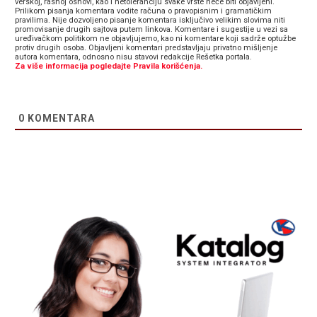
verskoj, rasnoj osnovi, kao i netoleranciju svake vrste neće biti objavljeni.
Prilikom pisanja komentara vodite računa o pravopisnim i gramatičkim
pravilima. Nije dozvoljeno pisanje komentara isključivo velikim slovima niti
promovisanje drugih sajtova putem linkova. Komentare i sugestije u vezi sa
uređivačkom politikom ne objavljujemo, kao ni komentare koji sadrže optužbe
protiv drugih osoba. Objavljeni komentari predstavljaju privatno mišljenje
autora komentara, odnosno nisu stavovi redakcije Rešetka portala.
Za više informacija pogledajte Pravila korišćenja.
0
KOMENTARA