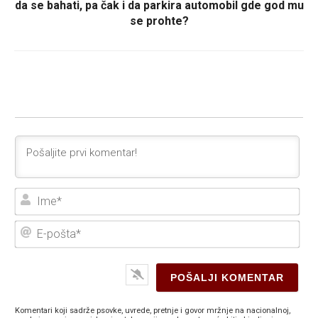
da se bahati, pa čak i da parkira automobil gde god mu
se prohte?
Ime
E-
poš
Komentari koji sadrže psovke, uvrede, pretnje i govor mržnje na nacionalnoj,