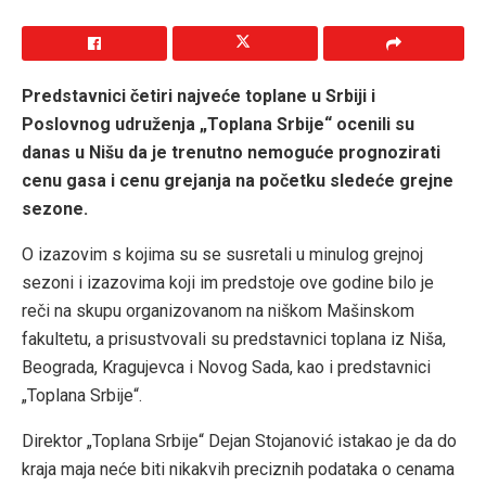
Predstavnici četiri najveće toplane u Srbiji i
Poslovnog udruženja „Toplana Srbije“ ocenili su
danas u Nišu da je trenutno nemoguće prognozirati
cenu gasa i cenu grejanja na početku sledeće grejne
sezone.
O izazovim s kojima su se susretali u minulog grejnoj
sezoni i izazovima koji im predstoje ove godine bilo je
reči na skupu organizovanom na niškom Mašinskom
fakultetu, a prisustvovali su predstavnici toplana iz Niša,
Beograda, Kragujevca i Novog Sada, kao i predstavnici
„Toplana Srbije“.
Direktor „Toplana Srbije“ Dejan Stojanović istakao je da do
kraja maja neće biti nikakvih preciznih podataka o cenama