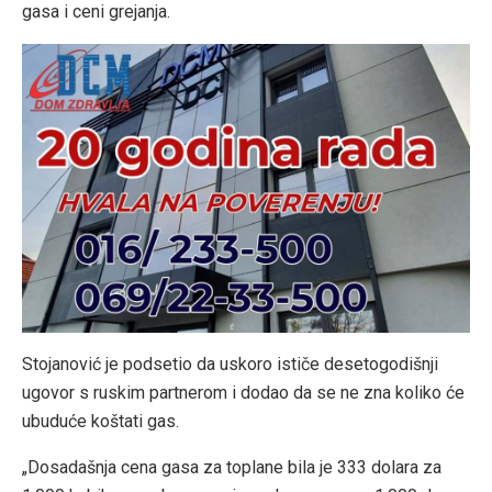
gasa i ceni grejanja.
Stojanović je podsetio da uskoro ističe desetogodišnji
ugovor s ruskim partnerom i dodao da se ne zna koliko će
ubuduće koštati gas.
„Dosadašnja cena gasa za toplane bila je 333 dolara za