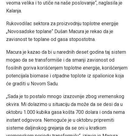
veoma velika i to utiče na naše poslovanje“, naglasila je
Kalanja.
Rukovodilac sektora za proizvodnju toplotne energije
„Novosadske toplane“ Dušan Macura je rekao da je
zavisnost te toplane od gasa stopostotna.
Macura je kazao da bi u narednih deset godina taj sistem
mogao da se transformiše i da smanji zavisnost od
fosilnih goriva korišćenjem toplotne energije, korišćenjem
potencijala biomase i otpadne toplote iz spalionice koja
će graditi u Novom Sadu.
„Sada je to postalo mnogo izazovnije zbog vremenskog
okvira. Mi dolazimo u situaciju da može da se desi da u
oktobru 1.000 kubika gasa košta 700 dolara i onda nema
instant odgovora. Nemoguće je u oktobru pripremiti
sisteme daljinskog grejanja da se oni u kratkom
vremenskom periodu transformišu“, izjavio je Macura.