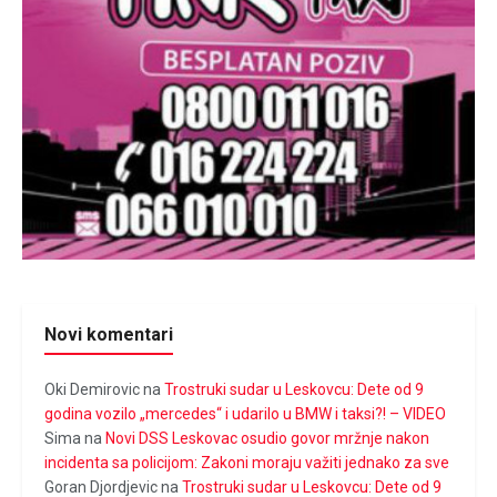
Novi komentari
Oki Demirovic
na
Trostruki sudar u Leskovcu: Dete od 9
godina vozilo „mercedes“ i udarilo u BMW i taksi?! – VIDEO
Sima
na
Novi DSS Leskovac osudio govor mržnje nakon
incidenta sa policijom: Zakoni moraju važiti jednako za sve
Goran Djordjevic
na
Trostruki sudar u Leskovcu: Dete od 9