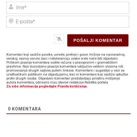
Ime
E-
poš
Komentari koji sadrže psovke, uvrede, pretnje i govor mržnje na nacionalnoj,
verskoj, rasnoj osnovi, kao i netoleranciju svake vrste neće biti objavljeni.
Prilikom pisanja komentara vodite računa o pravopisnim i gramatičkim
pravilima. Nije dozvoljeno pisanje komentara isključivo velikim slovima niti
promovisanje drugih sajtova putem linkova. Komentare i sugestije u vezi sa
uređivačkom politikom ne objavljujemo, kao ni komentare koji sadrže optužbe
protiv drugih osoba. Objavljeni komentari predstavljaju privatno mišljenje
autora komentara, odnosno nisu stavovi redakcije Rešetka portala.
Za više informacija pogledajte Pravila korišćenja.
0
KOMENTARA