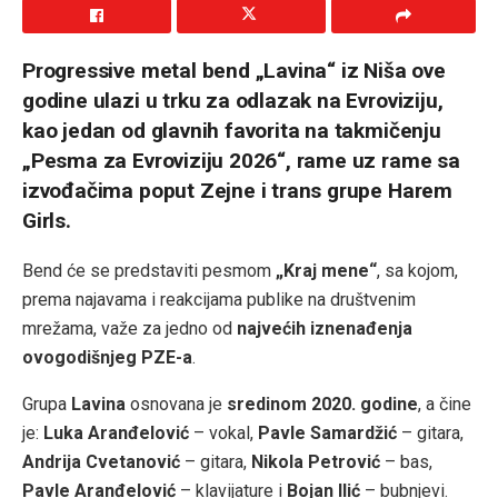
Progressive metal bend „Lavina“ iz Niša ove
godine ulazi u trku za odlazak na Evroviziju,
kao jedan od glavnih favorita na takmičenju
„Pesma za Evroviziju 2026“, rame uz rame sa
izvođačima poput Zejne i trans grupe Harem
Girls.
Bend će se predstaviti pesmom
„Kraj mene“
, sa kojom,
prema najavama i reakcijama publike na društvenim
mrežama, važe za jedno od
najvećih iznenađenja
ovogodišnjeg PZE-a
.
Grupa
Lavina
osnovana je
sredinom 2020. godine
, a čine
je:
Luka Aranđelović
– vokal,
Pavle Samardžić
– gitara,
Andrija Cvetanović
– gitara,
Nikola Petrović
– bas,
Pavle Aranđelović
– klavijature i
Bojan Ilić
– bubnjevi.