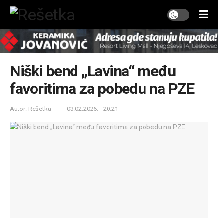
Niški bend „Lavina“ među
favoritima za pobedu na PZE
Autor: Rešetka
03.02.2026. - 20:21