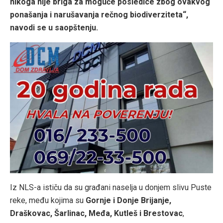
nikoga nije briga za moguće posledice zbog ovakvog
ponašanja i narušavanja rečnog biodiverziteta“,
navodi se u saopštenju.
Iz NLS-a ističu da su građani naselja u donjem slivu Puste
reke, među kojima su
Gornje i Donje Brijanje,
Draškovac, Šarlinac, Međa, Kutleš i Brestovac
,