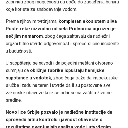
zabrinuti zbog mogućnosti da dođe do zagađenja bunara
koje koriste za snabdevanje vodom.
Prema njihovim tvrdnjama,
kompletan ekosistem sliva
Puste reke nizvodno od sela Pridvorica ugrožen je
nečijim nemarom
, zbog čega zahtevaju da nadležni
organi hitno utvrde odgovornost i spreče slične incidente
u budućnosti.
U saopštenju se navodi i da pojedini meštani otvoreno
sumnjaju da
obližnje fabrike ispuštaju hemijske
supstance u vodotok
, zbog čega traže da inspekcijske
službe izađu na teren i utvrde da li su poštovane sve
zakonske obaveze koje se odnose na zaštitu životne
sredine.
Novo lice Srbije pozvalo je nadležne institucije da
sprovedu hitnu kontrolu i javnost obaveste o
rezultatima eventualnih analiza vode i utvrđenim