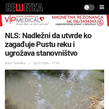
NLS: Nadležni da utvrde ko
zagađuje Pustu reku i
ugrožava stanovništvo
Autor: Rešetka
06.07.2026. - 17:39