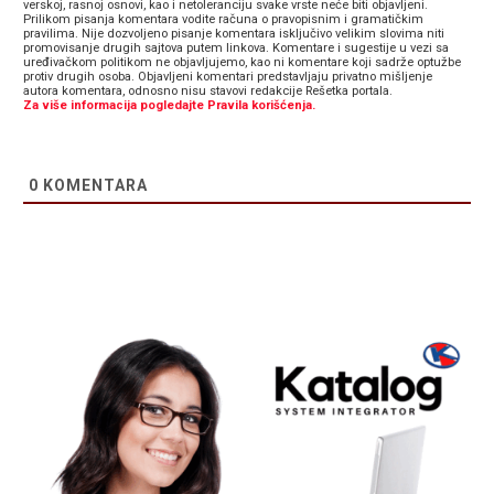
verskoj, rasnoj osnovi, kao i netoleranciju svake vrste neće biti objavljeni.
Prilikom pisanja komentara vodite računa o pravopisnim i gramatičkim
pravilima. Nije dozvoljeno pisanje komentara isključivo velikim slovima niti
promovisanje drugih sajtova putem linkova. Komentare i sugestije u vezi sa
uređivačkom politikom ne objavljujemo, kao ni komentare koji sadrže optužbe
protiv drugih osoba. Objavljeni komentari predstavljaju privatno mišljenje
autora komentara, odnosno nisu stavovi redakcije Rešetka portala.
Za više informacija pogledajte Pravila korišćenja.
0
KOMENTARA