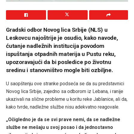
Gradski odbor Novog lica Srbije (NLS) u
Leskovcu najoštrije je osudio, kako navode,
ćutanje nadležnih institucija povodom
ispuštanja otpadnih materija u Pustu reku,
upozoravajući da bi posledice po životnu
sredinu i stanovništvo mogle biti ozbiljne.
U saopštenju ove stranke podseća se da su predstavnici
Novog lica Srbije, zajedno sa odborom iz Lebana, i ranije
ukazivali na slične probleme u koritu reke Jablanice, ali da,
kako tvrde, nadležne službe nisu adekvatno reagovale.
„Očigledno je da se svi prave nemi, da se nadležne
službe ne mešaju u svoj posao i da jednostavno