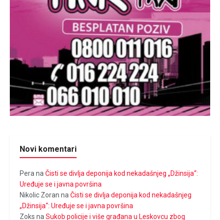
Novi komentari
Pera
na
Čisti se divlja deponija kod nekadašnjeg „Džinsija“:
Uređuje se i javna površina
Nikolic Zoran
na
Čisti se divlja deponija kod nekadašnjeg
„Džinsija“: Uređuje se i javna površina
Zoks
na
Sukob policije i više građana u Leskovcu zbog