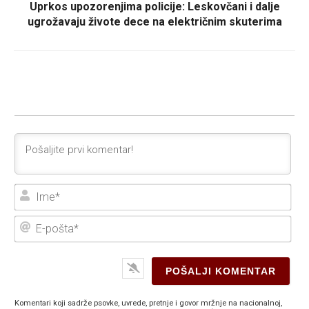
Uprkos upozorenjima policije: Leskovčani i dalje
ugrožavaju živote dece na električnim skuterima
Ime
E-
poš
Komentari koji sadrže psovke, uvrede, pretnje i govor mržnje na nacionalnoj,