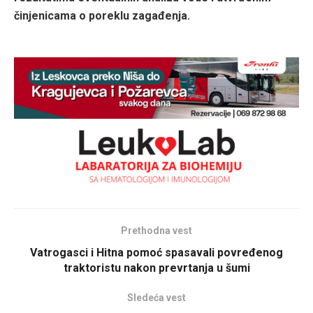
činjenicama o poreklu zagađenja.
Prethodna vest
Vatrogasci i Hitna pomoć spasavali povređenog
traktoristu nakon prevrtanja u šumi
Sledeća vest