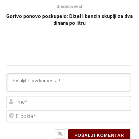
Sledeća vest
Gorivo ponovo poskupelo: Dizel i benzin skuplji za dva
dinara po litru
Ime
E-
poš