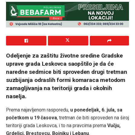
Odeljenje za zaštitu životne sredine Gradske
uprave grada Leskovca saopštilo je da će
naredne sedmice biti sproveden drugi tretman
suzbijanja odraslih formi komaraca metodom
zamagljivanja na teritoriji grada i okolnih
naselja.
Prema najavljenom rasporedu,
u ponedeljak, 6. jula, sa
početkom u 19 časova
, tretman će biti sproveden na široj
teritoriji grada Leskovca, i to na pravcima prema
Vučju,
Grdelici, Brestovcu, Bojniku i Lebanu
.