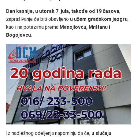
Dan kasnije, u utorak 7. jula, takođe od 19 časova
,
zaprašivanje će biti obavljeno
u užem gradskom jezgru
,
kao i na potezima prema
Manojlovcu, Mrštanu i
Bogojevcu
.
Iz nadležnog odeljenja napominju da će,
u slučaju