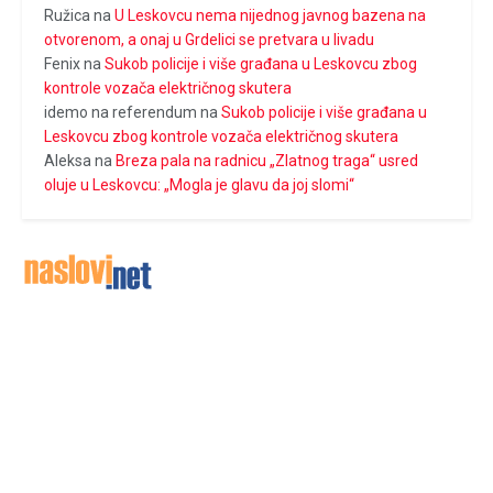
Ružica
na
U Leskovcu nema nijednog javnog bazena na
otvorenom, a onaj u Grdelici se pretvara u livadu
Fenix
na
Sukob policije i više građana u Leskovcu zbog
kontrole vozača električnog skutera
idemo na referendum
na
Sukob policije i više građana u
Leskovcu zbog kontrole vozača električnog skutera
Aleksa
na
Breza pala na radnicu „Zlatnog traga“ usred
oluje u Leskovcu: „Mogla je glavu da joj slomi“