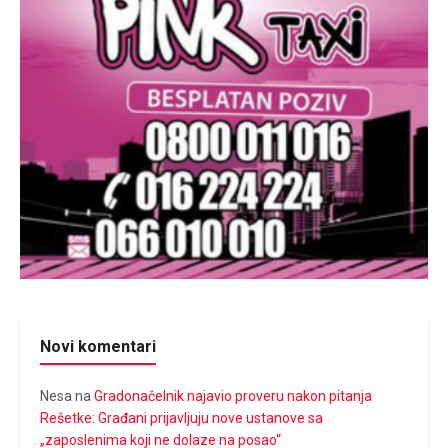
Novi komentari
Nesa
na
Gradonačelnik najavio proveru nakon pitanja
Rešetke: Građani prijavljuju nove ustanove sa
„zaposlenima koji ne dolaze na posao“