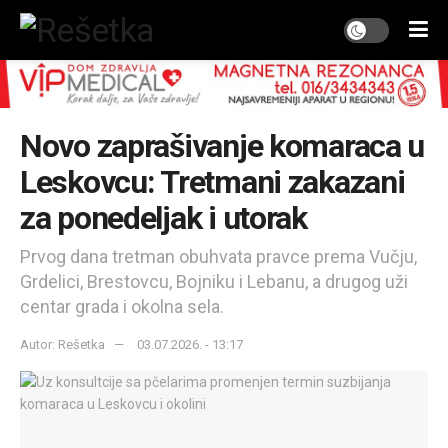
Novo zaprašivanje komaraca u
Leskovcu: Tretmani zakazani
za ponedeljak i utorak
Prvog dana tretman obuhvata pravce prema Vučju,
Grdelici, Brestovcu, Bojniku i Lebanu, a drugog uži
centar grada i okolna sela.
Autor: Rešetka
03.07.2026. - 13:17