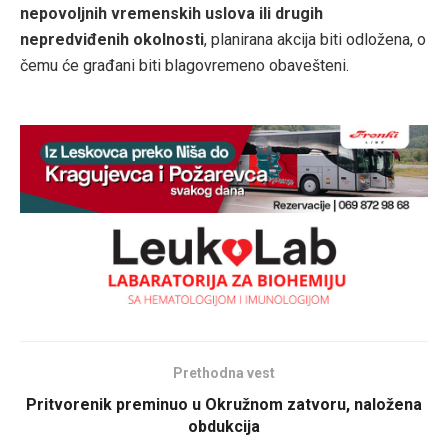
nepovoljnih vremenskih uslova ili drugih
nepredviđenih okolnosti
, planirana akcija biti odložena, o
čemu će građani biti blagovremeno obavešteni.
Prethodna vest
Pritvorenik preminuo u Okružnom zatvoru, naložena
obdukcija