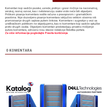
Komentari koji sadrže psovke, uvrede, pretnje i govor mržnje na nacionalnoj,
verskoj, rasnoj osnovi, kao i netoleranciju svake vrste neće biti objavljeni.
Prilikom pisanja komentara vodite računa o pravopisnim i gramatičkim
pravilima. Nije dozvoljeno pisanje komentara isključivo velikim slovima niti
promovisanje drugih sajtova putem linkova. Komentare i sugestije u vezi sa
uređivačkom politikom ne objavljujemo, kao ni komentare koji sadrže optužbe
protiv drugih osoba. Objavljeni komentari predstavljaju privatno mišljenje
autora komentara, odnosno nisu stavovi redakcije Rešetka portala.
Za više informacija pogledajte Pravila korišćenja.
0
KOMENTARA