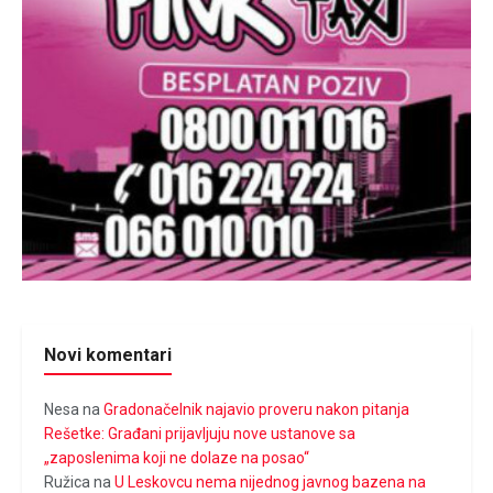
Novi komentari
Nesa
na
Gradonačelnik najavio proveru nakon pitanja
Rešetke: Građani prijavljuju nove ustanove sa
„zaposlenima koji ne dolaze na posao“
Ružica
na
U Leskovcu nema nijednog javnog bazena na