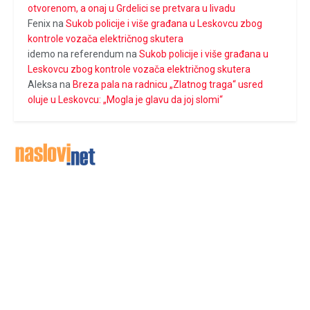
otvorenom, a onaj u Grdelici se pretvara u livadu
Fenix
na
Sukob policije i više građana u Leskovcu zbog
kontrole vozača električnog skutera
idemo na referendum
na
Sukob policije i više građana u
Leskovcu zbog kontrole vozača električnog skutera
Aleksa
na
Breza pala na radnicu „Zlatnog traga“ usred
oluje u Leskovcu: „Mogla je glavu da joj slomi“