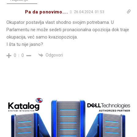
Pa da ponovimo....
26.04.2024. 01:53
Okupator postavlja vlast shodno svojim potrebama. U
Parlamentu ne može sedeti pronacionalna opozicija dok traje
okupacija, već samo kvaziopozicija.
I šta tu nije jasno?
Odgovori
0
0