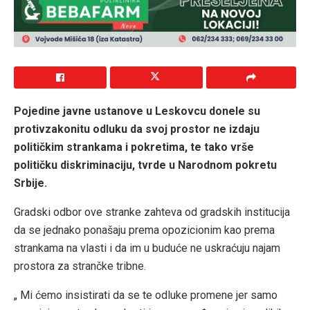
Pojedine javne ustanove u Leskovcu donele su
protivzakonitu odluku da svoj prostor ne izdaju
političkim strankama i pokretima, te tako vrše
političku diskriminaciju, tvrde u Narodnom pokretu
Srbije.
Gradski odbor ove stranke zahteva od gradskih institucija
da se jednako ponašaju prema opozicionim kao prema
strankama na vlasti i da im u buduće ne uskraćuju najam
prostora za strančke tribne.
„ Mi ćemo insistirati da se te odluke promene jer samo