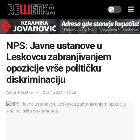
NPS: Javne ustanove u
Leskovcu zabranjivanjem
opozicije vrše političku
diskriminaciju
Autor: Rešetka
25.04.2024. - 16:28