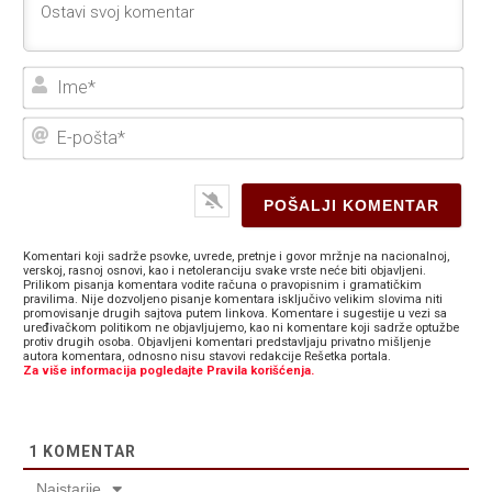
Ime
E-
poš
Komentari koji sadrže psovke, uvrede, pretnje i govor mržnje na nacionalnoj,
verskoj, rasnoj osnovi, kao i netoleranciju svake vrste neće biti objavljeni.
Prilikom pisanja komentara vodite računa o pravopisnim i gramatičkim
pravilima. Nije dozvoljeno pisanje komentara isključivo velikim slovima niti
promovisanje drugih sajtova putem linkova. Komentare i sugestije u vezi sa
uređivačkom politikom ne objavljujemo, kao ni komentare koji sadrže optužbe
protiv drugih osoba. Objavljeni komentari predstavljaju privatno mišljenje
autora komentara, odnosno nisu stavovi redakcije Rešetka portala.
Za više informacija pogledajte Pravila korišćenja.
1
KOMENTAR
Najstarije