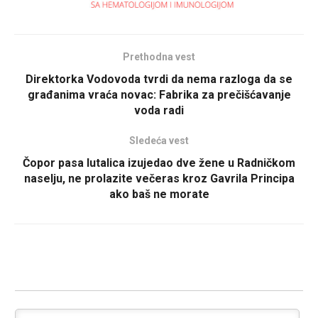
Prethodna vest
Direktorka Vodovoda tvrdi da nema razloga da se
građanima vraća novac: Fabrika za prečišćavanje
voda radi
Sledeća vest
Čopor pasa lutalica izujedao dve žene u Radničkom
naselju, ne prolazite večeras kroz Gavrila Principa
ako baš ne morate