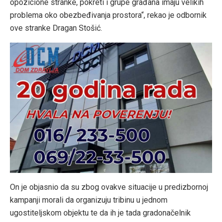
opozicione stranke, pokreti i grupe građana imaju velikih
problema oko obezbeđivanja prostora“, rekao je odbornik
ove stranke Dragan Stošić.
On je objasnio da su zbog ovakve situacije u predizbornoj
kampanji morali da organizuju tribinu u jednom
ugostiteljskom objektu te da ih je tada gradonačelnik