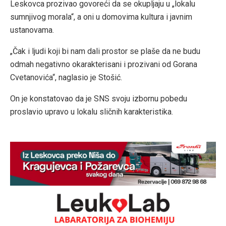
Leskovca prozivao govoreći da se okupljaju u „lokalu
sumnjivog morala“, a oni u domovima kultura i javnim
ustanovama.
„Čak i ljudi koji bi nam dali prostor se plaše da ne budu
odmah negativno okarakterisani i prozivani od Gorana
Cvetanovića“, naglasio je Stošić.
On je konstatovao da je SNS svoju izbornu pobedu
proslavio upravo u lokalu sličnih karakteristika.