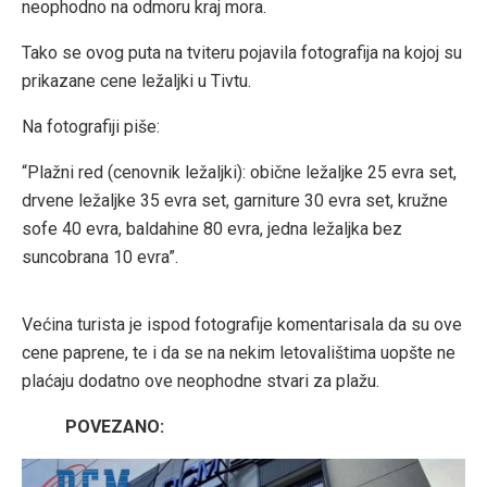
neophodno na odmoru kraj mora.
Tako se ovog puta na tviteru pojavila fotografija na kojoj su
prikazane cene ležaljki u Tivtu.
Na fotografiji piše:
“Plažni red (cenovnik ležaljki): obične ležaljke 25 evra set,
drvene ležaljke 35 evra set, garniture 30 evra set, kružne
sofe 40 evra, baldahine 80 evra, jedna ležaljka bez
suncobrana 10 evra”.
Većina turista je ispod fotografije komentarisala da su ove
cene paprene, te i da se na nekim letovalištima uopšte ne
plaćaju dodatno ove neophodne stvari za plažu.
POVEZANO: