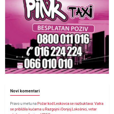
Novi komentari
Pravo u metu
na
Požar kod Leskovca se razbuktava: Vatra
se približila kućama u Razgojni i Donjoj Lokošnici, vetar