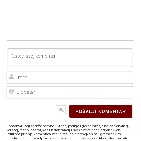
Ime
E-
poš
Komentari koji sadrže psovke, uvrede, pretnje i govor mržnje na nacionalnoj,
verskoj, rasnoj osnovi, kao i netoleranciju svake vrste neće biti objavljeni.
Prilikom pisanja komentara vodite računa o pravopisnim i gramatičkim
pravilima. Nije dozvoljeno pisanje komentara isključivo velikim slovima niti