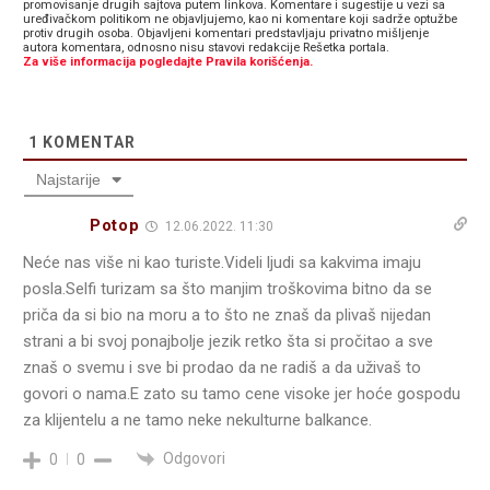
promovisanje drugih sajtova putem linkova. Komentare i sugestije u vezi sa
uređivačkom politikom ne objavljujemo, kao ni komentare koji sadrže optužbe
protiv drugih osoba. Objavljeni komentari predstavljaju privatno mišljenje
autora komentara, odnosno nisu stavovi redakcije Rešetka portala.
Za više informacija pogledajte Pravila korišćenja.
1
KOMENTAR
Najstarije
Potop
12.06.2022. 11:30
Neće nas više ni kao turiste.Videli ljudi sa kakvima imaju
posla.Selfi turizam sa što manjim troškovima bitno da se
priča da si bio na moru a to što ne znaš da plivaš nijedan
strani a bi svoj ponajbolje jezik retko šta si pročitao a sve
znaš o svemu i sve bi prodao da ne radiš a da uživaš to
govori o nama.E zato su tamo cene visoke jer hoće gospodu
za klijentelu a ne tamo neke nekulturne balkance.
Odgovori
0
0