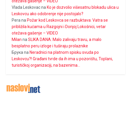
otežava gašenje – VIDEO
Vlada Leskovac
na
Ko je dozvolio višesatnu blokadu ulica u
Leskovcu ako odobrenje nije postojalo?
Pera
na
Požar kod Leskovca se razbuktava: Vatra se
približila kućama u Razgojni i Donjoj Lokošnici, vetar
otežava gašenje – VIDEO
Milan
na
SLIKA DANA: Malo zalivaju travu, a malo
besplatno peru izloge i tuširaju prolaznike
Брука
na
Neradnici na platnom spisku svuda po
Leskovcu?! Građani tvrde da ih ima u pozorištu, Toplani,
turističkoj organizaciji, na bazenima…