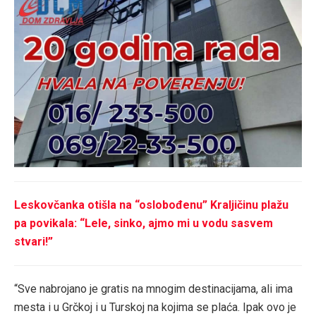
Leskovčanka otišla na “oslobođenu” Kraljičinu plažu
pa povikala: “Lele, sinko, ajmo mi u vodu sasvem
stvari!”
“Sve nabrojano je gratis na mnogim destinacijama, ali ima
mesta i u Grčkoj i u Turskoj na kojima se plaća. Ipak ovo je