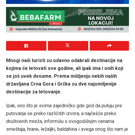
Mnogi naši turisti su odavno odabrali destinacije na
kojima će letovati ove godine, ali ipak ima i onih koji
se još uvek dvoume. Prema mišljenju nekih naših
državljana Crna Gora i Grčka su dve najomiljenije
destinacije za letovanje.
Ipak, ono što je svima zajedničko gde god da putuju pre
putovanja se preko različitih izvora, a najčešće preko
društvenih mreža, informišu o ovogodišnjim cenama
smeštaja, hrane, ležaljki, baldahina i svega onog što nam je