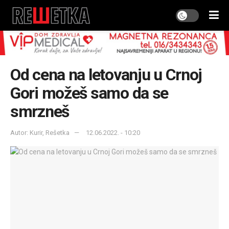
Od cena na letovanju u Crnoj
Gori možeš samo da se
smrzneš
Autor: Kurir, Rešetka
12.06.2022. - 10:20