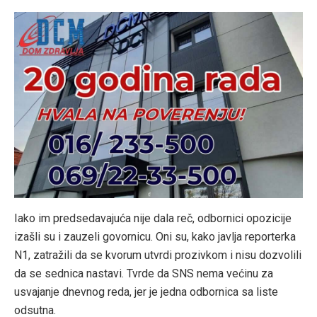
Iako im predsedavajuća nije dala reč, odbornici opozicije
izašli su i zauzeli govornicu. Oni su, kako javlja reporterka
N1, zatražili da se kvorum utvrdi prozivkom i nisu dozvolili
da se sednica nastavi. Tvrde da SNS nema većinu za
usvajanje dnevnog reda, jer je jedna odbornica sa liste
odsutna.