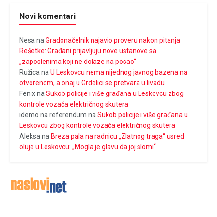
Novi komentari
Nesa
na
Gradonačelnik najavio proveru nakon pitanja
Rešetke: Građani prijavljuju nove ustanove sa
„zaposlenima koji ne dolaze na posao“
Ružica
na
U Leskovcu nema nijednog javnog bazena na
otvorenom, a onaj u Grdelici se pretvara u livadu
Fenix
na
Sukob policije i više građana u Leskovcu zbog
kontrole vozača električnog skutera
idemo na referendum
na
Sukob policije i više građana u
Leskovcu zbog kontrole vozača električnog skutera
Aleksa
na
Breza pala na radnicu „Zlatnog traga“ usred
oluje u Leskovcu: „Mogla je glavu da joj slomi“