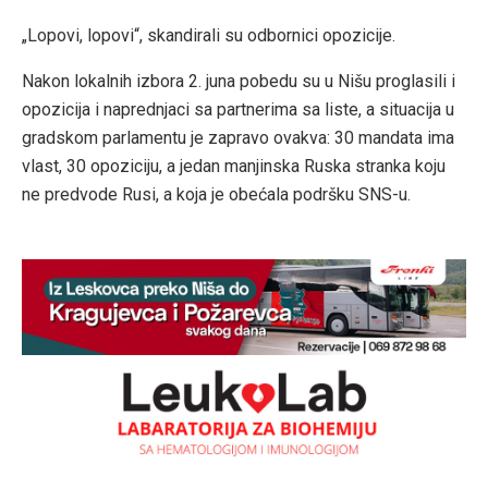
„Lopovi, lopovi“, skandirali su odbornici opozicije.
Nakon lokalnih izbora 2. juna pobedu su u Nišu proglasili i
opozicija i naprednjaci sa partnerima sa liste, a situacija u
gradskom parlamentu je zapravo ovakva: 30 mandata ima
vlast, 30 opoziciju, a jedan manjinska Ruska stranka koju
ne predvode Rusi, a koja je obećala podršku SNS-u.