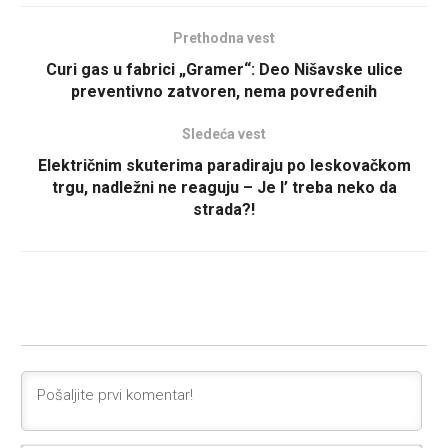
Prethodna vest
Curi gas u fabrici „Gramer“: Deo Nišavske ulice
preventivno zatvoren, nema povređenih
Sledeća vest
Električnim skuterima paradiraju po leskovačkom
trgu, nadležni ne reaguju – Je l’ treba neko da
strada?!