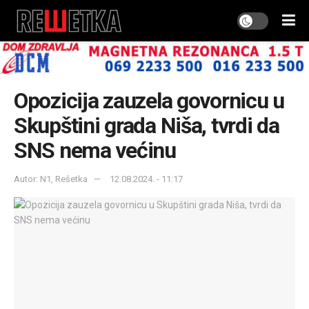
Opozicija zauzela govornicu u
Skupštini grada Niša, tvrdi da
SNS nema većinu
Autor: N1, Rešetka
12.08.2024. - 11:17