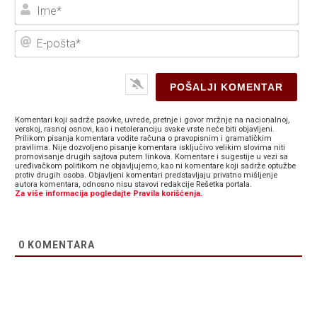
Ime
E-
poš
Komentari koji sadrže psovke, uvrede, pretnje i govor mržnje na nacionalnoj,
verskoj, rasnoj osnovi, kao i netoleranciju svake vrste neće biti objavljeni.
Prilikom pisanja komentara vodite računa o pravopisnim i gramatičkim
pravilima. Nije dozvoljeno pisanje komentara isključivo velikim slovima niti
promovisanje drugih sajtova putem linkova. Komentare i sugestije u vezi sa
uređivačkom politikom ne objavljujemo, kao ni komentare koji sadrže optužbe
protiv drugih osoba. Objavljeni komentari predstavljaju privatno mišljenje
autora komentara, odnosno nisu stavovi redakcije Rešetka portala.
Za više informacija pogledajte Pravila korišćenja.
0
KOMENTARA