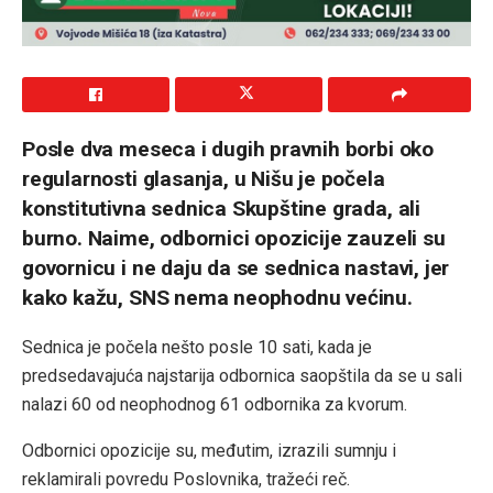
Posle dva meseca i dugih pravnih borbi oko
regularnosti glasanja, u Nišu je počela
konstitutivna sednica Skupštine grada, ali
burno. Naime, odbornici opozicije zauzeli su
govornicu i ne daju da se sednica nastavi, jer
kako kažu, SNS nema neophodnu većinu.
Sednica je počela nešto posle 10 sati, kada je
predsedavajuća najstarija odbornica saopštila da se u sali
nalazi 60 od neophodnog 61 odbornika za kvorum.
Odbornici opozicije su, međutim, izrazili sumnju i
reklamirali povredu Poslovnika, tražeći reč.