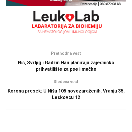
Prethodna vest
Niš, Svrljig i Gadžin Han planiraju zajedničko
prihvatilište za pse i mačke
Sledeća vest
Korona presek: U Nišu 105 novozaraženih, Vranju 35,
Leskovcu 12