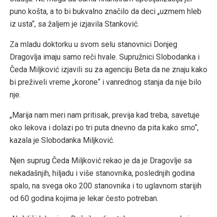
puno košta, a to bi bukvalno značilo da deci „uzmem hleb
iz usta“, sa žaljem je izjavila Stanković.
Za mladu doktorku u svom selu stanovnici Donjeg
Dragovlja imaju samo reči hvale. Supružnici Slobodanka i
Čeda Miljković izjavili su za agenciju Beta da ne znaju kako
bi preživeli vreme „korone“ i vanrednog stanja da nije bilo
nje.
„Marija nam meri nam pritisak, previja kad treba, savetuje
oko lekova i dolazi po tri puta dnevno da pita kako smo“,
kazala je Slobodanka Miljković.
Njen suprug Čeda Miljković rekao je da je Dragovlje sa
nekadašnjih, hiljadu i više stanovnika, poslednjih godina
spalo, na svega oko 200 stanovnika i to uglavnom starijih
od 60 godina kojima je lekar često potreban.