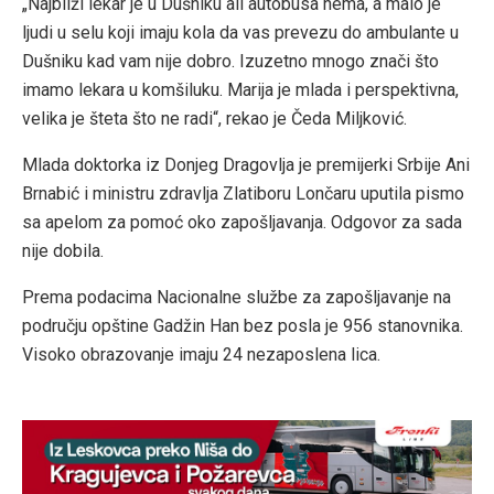
„Najbliži lekar je u Dušniku ali autobusa nema, a malo je
ljudi u selu koji imaju kola da vas prevezu do ambulante u
Dušniku kad vam nije dobro. Izuzetno mnogo znači što
imamo lekara u komšiluku. Marija je mlada i perspektivna,
velika je šteta što ne radi“, rekao je Čeda Miljković.
Mlada doktorka iz Donjeg Dragovlja je premijerki Srbije Ani
Brnabić i ministru zdravlja Zlatiboru Lončaru uputila pismo
sa apelom za pomoć oko zapošljavanja. Odgovor za sada
nije dobila.
Prema podacima Nacionalne službe za zapošljavanje na
području opštine Gadžin Han bez posla je 956 stanovnika.
Visoko obrazovanje imaju 24 nezaposlena lica.