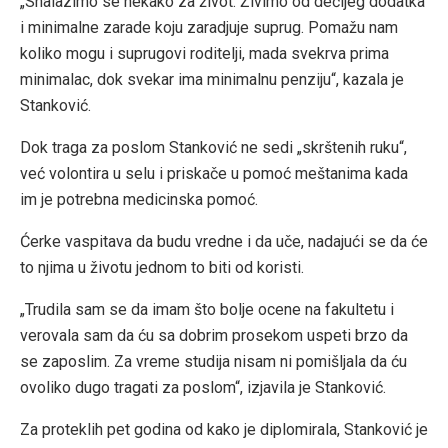
„Snalazimo se nekako za život. Živimo od dečijeg dodatka
i minimalne zarade koju zaradjuje suprug. Pomažu nam
koliko mogu i suprugovi roditelji, mada svekrva prima
minimalac, dok svekar ima minimalnu penziju“, kazala je
Stanković.
Dok traga za poslom Stanković ne sedi „skrštenih ruku“,
već volontira u selu i priskače u pomoć meštanima kada
im je potrebna medicinska pomoć.
Ćerke vaspitava da budu vredne i da uče, nadajući se da će
to njima u životu jednom to biti od koristi.
„Trudila sam se da imam što bolje ocene na fakultetu i
verovala sam da ću sa dobrim prosekom uspeti brzo da
se zaposlim. Za vreme studija nisam ni pomišljala da ću
ovoliko dugo tragati za poslom“, izjavila je Stanković.
Za proteklih pet godina od kako je diplomirala, Stanković je