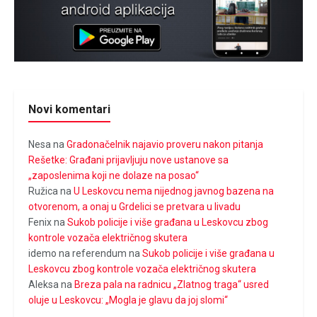
Novi komentari
Nesa
na
Gradonačelnik najavio proveru nakon pitanja
Rešetke: Građani prijavljuju nove ustanove sa
„zaposlenima koji ne dolaze na posao“
Ružica
na
U Leskovcu nema nijednog javnog bazena na
otvorenom, a onaj u Grdelici se pretvara u livadu
Fenix
na
Sukob policije i više građana u Leskovcu zbog
kontrole vozača električnog skutera
idemo na referendum
na
Sukob policije i više građana u
Leskovcu zbog kontrole vozača električnog skutera
Aleksa
na
Breza pala na radnicu „Zlatnog traga“ usred
oluje u Leskovcu: „Mogla je glavu da joj slomi“