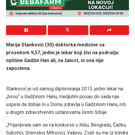
Marija Stanković (30) doktorka medicine sa
prosekom 9,57, jedini je lekar koji živi na području
opštine Gadžin Han ali, na žalost, ni ona nije
zaposlena.
Stanković je od samog diplomiranja 2015. jedini lekar na
„birou“ u Gadžinom Hanu, medjutim posao do sada nije
uspela da dobije ni u Domu zdravlja u Gadžinom Hanu, niti
u drugim zdravstvenim ustanovama širom Srbije.
„Prijavljivala sam se na konkurse u Nišu, Beogradu, Čačku,
Subotici, Sremskoj Mitrovici, Valjevu. Zvali su me iz klinika