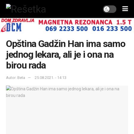
Opština Gadžin Han ima samo
jednog lekara, ali je i ona na
birou rada
Autor: Beta
25.08.2021. - 14:13