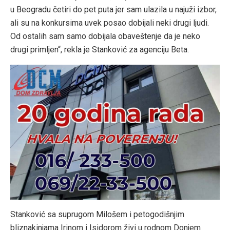
u Beogradu četiri do pet puta jer sam ulazila u najuži izbor,
ali su na konkursima uvek posao dobijali neki drugi ljudi.
Od ostalih sam samo dobijala obaveštenje da je neko
drugi primljen“, rekla je Stanković za agenciju Beta.
Stanković sa suprugom Milošem i petogodišnjim
bliznakinjama Irinom i Isidorom živi u rodnom Donjem