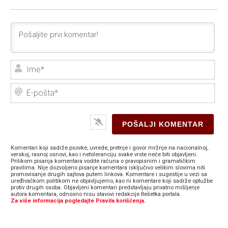
Ime
E-
poš
Komentari koji sadrže psovke, uvrede, pretnje i govor mržnje na nacionalnoj,
verskoj, rasnoj osnovi, kao i netoleranciju svake vrste neće biti objavljeni.
Prilikom pisanja komentara vodite računa o pravopisnim i gramatičkim
pravilima. Nije dozvoljeno pisanje komentara isključivo velikim slovima niti
promovisanje drugih sajtova putem linkova. Komentare i sugestije u vezi sa
uređivačkom politikom ne objavljujemo, kao ni komentare koji sadrže optužbe
protiv drugih osoba. Objavljeni komentari predstavljaju privatno mišljenje
autora komentara, odnosno nisu stavovi redakcije Rešetka portala.
Za više informacija pogledajte Pravila korišćenja.