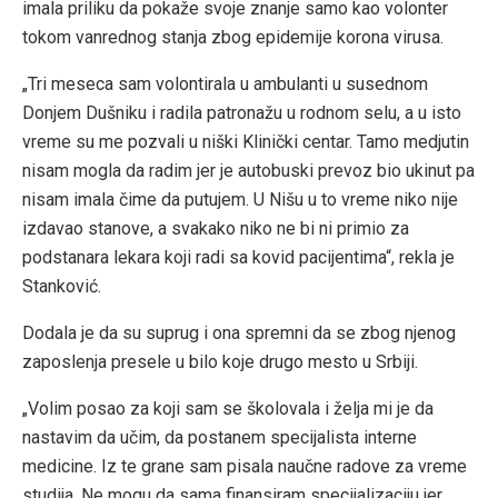
imala priliku da pokaže svoje znanje samo kao volonter
tokom vanrednog stanja zbog epidemije korona virusa.
„Tri meseca sam volontirala u ambulanti u susednom
Donjem Dušniku i radila patronažu u rodnom selu, a u isto
vreme su me pozvali u niški Klinički centar. Tamo medjutin
nisam mogla da radim jer je autobuski prevoz bio ukinut pa
nisam imala čime da putujem. U Nišu u to vreme niko nije
izdavao stanove, a svakako niko ne bi ni primio za
podstanara lekara koji radi sa kovid pacijentima“, rekla je
Stanković.
Dodala je da su suprug i ona spremni da se zbog njenog
zaposlenja presele u bilo koje drugo mesto u Srbiji.
„Volim posao za koji sam se školovala i želja mi je da
nastavim da učim, da postanem specijalista interne
medicine. Iz te grane sam pisala naučne radove za vreme
studija. Ne mogu da sama finansiram specijalizaciju jer