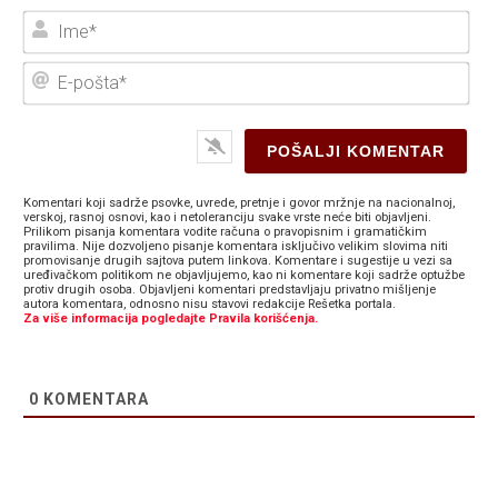
Ime
E-
poš
Komentari koji sadrže psovke, uvrede, pretnje i govor mržnje na nacionalnoj,
verskoj, rasnoj osnovi, kao i netoleranciju svake vrste neće biti objavljeni.
Prilikom pisanja komentara vodite računa o pravopisnim i gramatičkim
pravilima. Nije dozvoljeno pisanje komentara isključivo velikim slovima niti
promovisanje drugih sajtova putem linkova. Komentare i sugestije u vezi sa
uređivačkom politikom ne objavljujemo, kao ni komentare koji sadrže optužbe
protiv drugih osoba. Objavljeni komentari predstavljaju privatno mišljenje
autora komentara, odnosno nisu stavovi redakcije Rešetka portala.
Za više informacija pogledajte Pravila korišćenja.
0
KOMENTARA