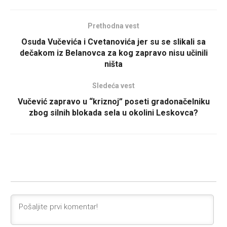
Prethodna vest
Osuda Vučevića i Cvetanovića jer su se slikali sa
dečakom iz Belanovca za kog zapravo nisu učinili
ništa
Sledeća vest
Vučević zapravo u “kriznoj” poseti gradonačelniku
zbog silnih blokada sela u okolini Leskovca?