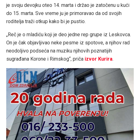
je svoju devojku oteo 14. marta i držao je zatočenu u kući
do 15. marta. Sve vreme ju je primoravao da od svojih
roditelja traži otkup kako bi je pustio.
„Reč je o mladiću koji je deo jedne rep grupe iz Leskovca.
On je čak objavljivao neke pesme iz spotove, a njihov rad
neodoljivo podseća na muziku njihovih poznatijih
sugrađana Korone i Rimskog“, priča
izvor Kurira
.