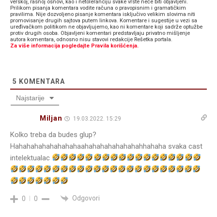
verskoj, rasnoj osnovi, kao i netoleranciju svake vrste neće biti objavljeni.
Prilikom pisanja komentara vodite računa o pravopisnim i gramatičkim
pravilima. Nije dozvoljeno pisanje komentara isključivo velikim slovima niti
promovisanje drugih sajtova putem linkova. Komentare i sugestije u vezi sa
uređivačkom politikom ne objavljujemo, kao ni komentare koji sadrže optužbe
protiv drugih osoba. Objavljeni komentari predstavljaju privatno mišljenje
autora komentara, odnosno nisu stavovi redakcije Rešetka portala.
Za više informacija pogledajte Pravila korišćenja.
5
KOMENTARA
Najstarije
Miljan
19.03.2022. 15:29
Kolko treba da budes glup?
Hahahahahahahahahaahahahahahahahahhahaha svaka cast
intelektualac
Odgovori
0
0