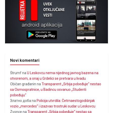
Novi komentari
Štrumf
na
U Leskovcu nema nijednog javnog bazena na
otvorenom, a onaj u Grdelici se pretvara u livadu
Običan građanin
na
Transparent „Srbija pobeđuje“ nestao
sa Osmospratnice, u Badincu osvanuo „Studenti
pobeđuju“
Златно доба
na
Policija utvrdila: Četrnaestogodišnjak
vozio „mercedes“ i izazvao trostruki sudar u Leskovcu
Zvonce
na
Transparent „Srbija pobeđuje“ nestao sa