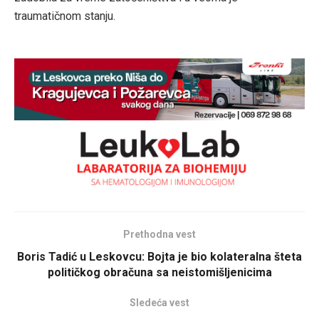
traumatičnom stanju.
Prethodna vest
Boris Tadić u Leskovcu: Bojta je bio kolateralna šteta
političkog obračuna sa neistomišljenicima
Sledeća vest