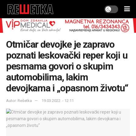
Otmičar devojke je zapravo
poznati leskovački reper koji u
pesmama govori o skupim
automobilima, lakim
devojkama i „opasnom životu“
Autor: Rešetka
19.03.2022. - 12:11