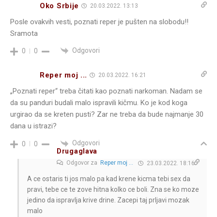
Oko Srbije
20.03.2022. 13:13
Posle ovakvih vesti, poznati reper je pušten na slobodu!!
Sramota
Odgovori
0
0
Reper moj ...
20.03.2022. 16:21
„Poznati reper“ treba čitati kao poznati narkoman. Nadam se
da su panduri budali malo ispravili kičmu. Ko je kod koga
urgirao da se kreten pusti? Zar ne treba da bude najmanje 30
dana u istrazi?
Odgovori
0
0
Drugaglava
Odgovor za
Reper moj ...
23.03.2022. 18:16
A ce ostaris ti jos malo pa kad krene kicma tebi sex da
pravi, tebe ce te zove hitna kolko ce boli. Zna se ko moze
jedino da ispravlja krive drine. Zacepi taj prljavi mozak
malo