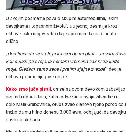
U svojim pesmama peva o skupim automobilima, lakim
devojkama i „opasnom životu“, a u jednoj pesmi je kroz
stihove čak i nagovestio da je spreman da uradi nešto
slično.
„
Ona hoće da se vrati, ja kažem da mi plati… Ja sam đavo
koji dolazi po svoje, ja nemam vremena čak ni za ljude
moje. Gledam samo sebe i pratim sjajne zvezd
e“, deo je
stihova pesme njegove grupe.
Kako smo juče pisali
, on se sa ovom devojkom zabavljao
nepunih deset dana, zatim odvezao u svoju vikendicu u
selo Mala Grabovnica, otuda zvao članove njene porodice i
tražio da mu hitno donesu 3.000 evra, odbijajući da devojku
pusti na slobodu.