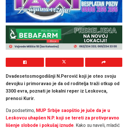
Dvadesetosmogodišnji N.Perović koji je oteo svoju
devojku i primoravao je da od roditelja traži otkup od
3300 evra, poznati je lokalni reper iz Leskovca,
prenosi Kurir.
Da podsetimo,
MUP Srbije saopštio je juče da je u
Leskovcu uhapšen N.P. koji se tereti za protivpravno
lišenje slobode i pokušaj iznude
. Kako su naveli, mladić