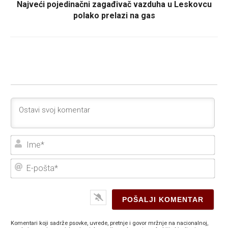
Najveći pojedinačni zagađivač vazduha u Leskovcu
polako prelazi na gas
Ime
E-
poš
Komentari koji sadrže psovke, uvrede, pretnje i govor mržnje na nacionalnoj,