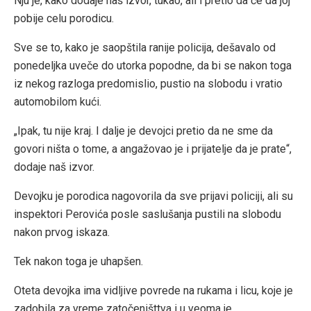
Nju je, kako dodaje naš izvor, tukao, ali i pretio da će da joj
pobije celu porodicu.
Sve se to, kako je saopštila ranije policija, dešavalo od
ponedeljka uveče do utorka popodne, da bi se nakon toga
iz nekog razloga predomislio, pustio na slobodu i vratio
automobilom kući.
„Ipak, tu nije kraj. I dalje je devojci pretio da ne sme da
govori ništa o tome, a angažovao je i prijatelje da je prate“,
dodaje naš izvor.
Devojku je porodica nagovorila da sve prijavi policiji, ali su
inspektori Perovića posle saslušanja pustili na slobodu
nakon prvog iskaza.
Tek nakon toga je uhapšen.
Oteta devojka ima vidljive povrede na rukama i licu, koje je
zadobila za vreme zatočeništtva i u veoma je