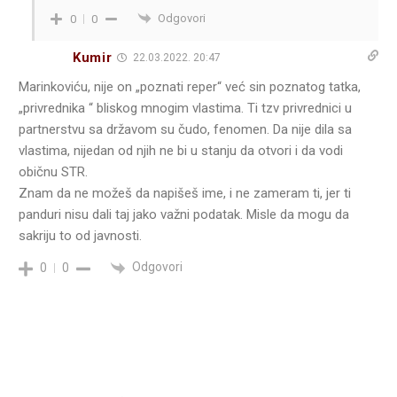
Odgovori
0
0
Kumir
22.03.2022. 20:47
Marinkoviću, nije on „poznati reper“ već sin poznatog tatka,
„privrednika “ bliskog mnogim vlastima. Ti tzv privrednici u
partnerstvu sa državom su čudo, fenomen. Da nije dila sa
vlastima, nijedan od njih ne bi u stanju da otvori i da vodi
običnu STR.
Znam da ne možeš da napišeš ime, i ne zameram ti, jer ti
panduri nisu dali taj jako važni podatak. Misle da mogu da
sakriju to od javnosti.
Odgovori
0
0