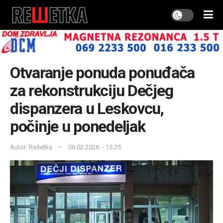
Otvaranje ponuda ponuđača
za rekonstrukciju Dečjeg
dispanzera u Leskovcu,
počinje u ponedeljak
Autor: Rešetka
06.02.2026. - 15:25