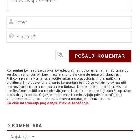
Ime
E-
poš
Komentari koji sadrže psovke, uvrede, pretnje i govor mržnje na nacionalnoj,
verskoj, rasnoj osnovi, kao i netoleranciju svake vrste neće biti objavljeni.
Prilikom pisanja komentara vodite računa o pravopisnim i gramatičkim
pravilima. Nije dozvoljeno pisanje komentara isključivo velikim slovima niti
promovisanje drugih sajtova putem linkova. Komentare i sugestije u vezi sa
uređivačkom politikom ne objavljujemo, kao ni komentare koji sadrže optužbe
protiv drugih osoba. Objavljeni komentari predstavljaju privatno mišljenje
autora komentara, odnosno nisu stavovi redakcije Rešetka portala.
Za više informacija pogledajte Pravila korišćenja.
2
KOMENTARA
Najstarije