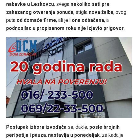
nabavke u Leskovcu
, svega
nekoliko sati pre
zakazanog otvaranja ponuda
, stigla
nova žalba
, ovog
puta
od domaće firme
, ali je
i ona odbačena
, a
podnosilac u propisanom roku nije izjavio prigovor
.
Postupak izbora izvođača
se, dakle,
posle brojnih
peripetija i pauza
,
nastavlja u ponedeljak
, za kada je