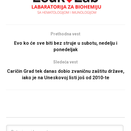
Prethodna vest
Evo ko će sve biti bez struje u subotu, nedelju i
ponedeljak
Sledeća vest
Caričin Grad tek danas dobio zvaničnu zaštitu države,
iako je na Uneskovoj listi još od 2010-te