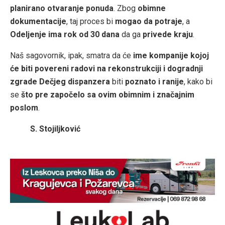
planirano otvaranje ponuda
. Zbog
obimne
dokumentacije
, taj proces bi
mogao da potraje
, a
Odeljenje ima rok od 30 dana
da ga
privede kraju
.
Naš sagovornik, ipak, smatra da će
ime kompanije kojoj
će biti povereni radovi na rekonstrukciji i dogradnji
zgrade Dečjeg dispanzera
biti
poznato i ranije
, kako bi
se
što pre započelo sa ovim obimnim i značajnim
poslom
.
S. Stojiljković