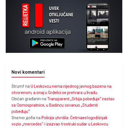
Novi komentari
Štrumf
na
U Leskovcu nema nijednog javnog bazena na
otvorenom, a onaj u Grdelici se pretvara u livadu
Običan građanin
na
Transparent „Srbija pobeđuje“ nestao
sa Osmospratnice, u Badincu osvanuo „Studenti
pobeđuju“
Златно доба
na
Policija utvrdila: Četrnaestogodišnjak
vozio „mercedes“ i izazvao trostruki sudar u Leskovcu