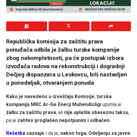
Republička komisija za zaštitu prava
ponuđača odbila je žalbu turske kompanije
zbog nekompletnosti, pa će postupak izbora
izvođača radova na rekonstrukciji i dogradnji
Dečjeg dispanzera u Leskovcu, biti nastavljen
u ponedeljak, otvaranjem ponuda
Kako je navedeno u izveštaju Komisije
,
turska
kompanija MRC Ar-Ge Enerji Muhendisligi
uputila je
žalbu za zaštitu prava
, ali
nije uplatila obaveznu taksu
,
pa je
zahtev proglašen nepotpunim i odbačen
.
Rešetka
saznaje
i da je,
nakon toga
,
Odeljenju za javne