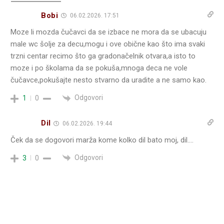
Bobi
06.02.2026. 17:51
Moze li mozda čučavci da se izbace ne mora da se ubacuju
male wc šolje za decu,mogu i ove obične kao što ima svaki
trzni centar recimo što ga gradonačelnik otvara,a isto to
moze i po školama da se pokuša,mnoga deca ne vole
čučavce,pokušajte nesto stvarno da uradite a ne samo kao.
Odgovori
1
0
Dil
06.02.2026. 19:44
Ček da se dogovori marža kome kolko dil bato moj, dil….
Odgovori
3
0