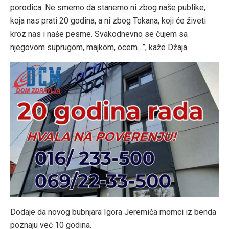
porodica. Ne smemo da stanemo ni zbog naše publike,
koja nas prati 20 godina, a ni zbog Tokana, koji će živeti
kroz nas i naše pesme. Svakodnevno se čujem sa
njegovom suprugom, majkom, ocem…”, kaže Džaja.
Dodaje da novog bubnjara Igora Jeremića momci iz benda
poznaju već 10 godina.