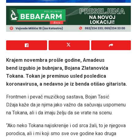
Krajem novembra prošle godine, Amadeus
bend izgubio je bubnjara, Bojana Zlatanovića
Tokana. Tokan je preminuo usled posledica
koronavirusa, a nedavno je iz benda otišao gitarista.
Frontmen i pevač muzičkog sastava, Bojan Tasić
Džaja kaže da je njima jako važno da sačuvaju uspomenu
na Tokana, ali i da imaju želju da se vrate na scenu.
“Ako neko Tokana najiskrenije i od srca žali, to je njegova
porodica, ali i mi koji smo sve ove godine kao druga