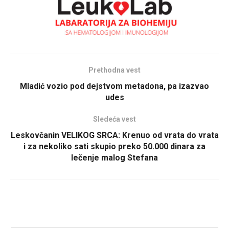
Prethodna vest
Mladić vozio pod dejstvom metadona, pa izazvao
udes
Sledeća vest
Leskovčanin VELIKOG SRCA: Krenuo od vrata do vrata
i za nekoliko sati skupio preko 50.000 dinara za
lečenje malog Stefana