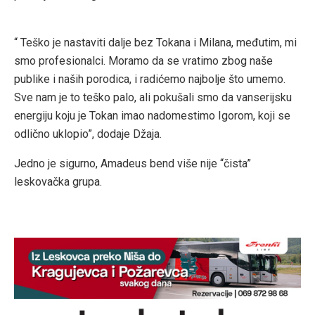
“ Teško je nastaviti dalje bez Tokana i Milana, međutim, mi
smo profesionalci. Moramo da se vratimo zbog naše
publike i naših porodica, i radićemo najbolje što umemo.
Sve nam je to teško palo, ali pokušali smo da vanserijsku
energiju koju je Tokan imao nadomestimo Igorom, koji se
odlično uklopio”, dodaje Džaja.
Jedno je sigurno, Amadeus bend više nije “čista”
leskovačka grupa.