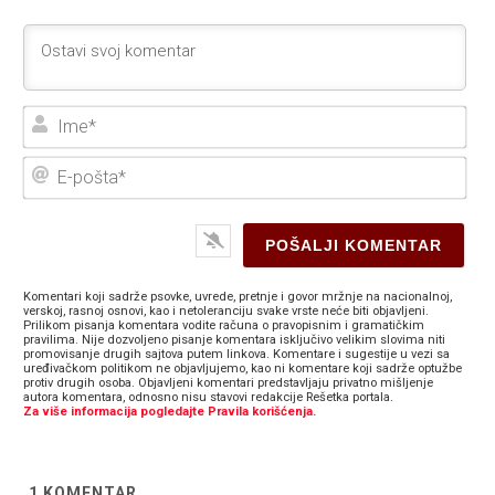
Ime
E-
poš
Komentari koji sadrže psovke, uvrede, pretnje i govor mržnje na nacionalnoj,
verskoj, rasnoj osnovi, kao i netoleranciju svake vrste neće biti objavljeni.
Prilikom pisanja komentara vodite računa o pravopisnim i gramatičkim
pravilima. Nije dozvoljeno pisanje komentara isključivo velikim slovima niti
promovisanje drugih sajtova putem linkova. Komentare i sugestije u vezi sa
uređivačkom politikom ne objavljujemo, kao ni komentare koji sadrže optužbe
protiv drugih osoba. Objavljeni komentari predstavljaju privatno mišljenje
autora komentara, odnosno nisu stavovi redakcije Rešetka portala.
Za više informacija pogledajte Pravila korišćenja.
1
KOMENTAR