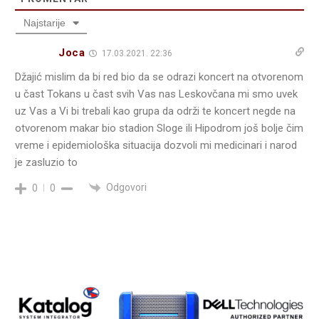
Najstarije
Joca
17.03.2021. 22:36
Džajić mislim da bi red bio da se odrazi koncert na otvorenom
u čast Tokans u čast svih Vas nas Leskovčana mi smo uvek
uz Vas a Vi bi trebali kao grupa da održi te koncert negde na
otvorenom makar bio stadion Sloge ili Hipodrom još bolje čim
vreme i epidemiološka situacija dozvoli mi medicinari i narod
je zasluzio to
Odgovori
0
0