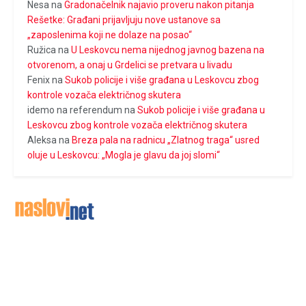
Nesa
na
Gradonačelnik najavio proveru nakon pitanja
Rešetke: Građani prijavljuju nove ustanove sa
„zaposlenima koji ne dolaze na posao“
Ružica
na
U Leskovcu nema nijednog javnog bazena na
otvorenom, a onaj u Grdelici se pretvara u livadu
Fenix
na
Sukob policije i više građana u Leskovcu zbog
kontrole vozača električnog skutera
idemo na referendum
na
Sukob policije i više građana u
Leskovcu zbog kontrole vozača električnog skutera
Aleksa
na
Breza pala na radnicu „Zlatnog traga“ usred
oluje u Leskovcu: „Mogla je glavu da joj slomi“