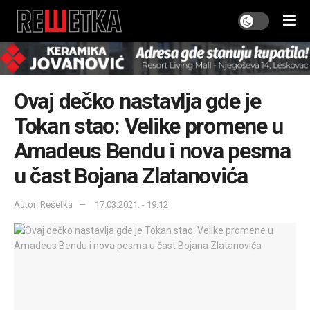
Ovaj dečko nastavlja gde je
Tokan stao: Velike promene u
Amadeus Bendu i nova pesma
u čast Bojana Zlatanovića
Autor: Rešetka
17.03.2021. - 19:12