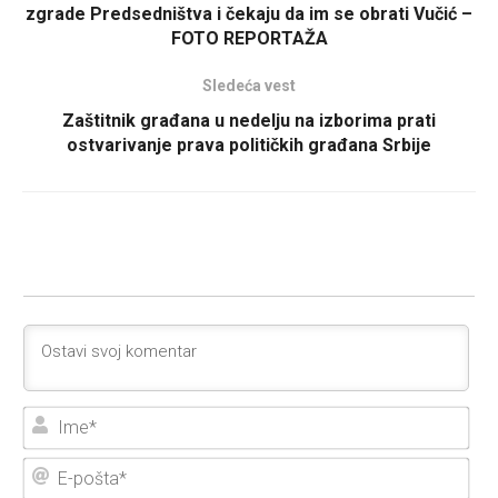
zgrade Predsedništva i čekaju da im se obrati Vučić –
FOTO REPORTAŽA
Sledeća vest
Zaštitnik građana u nedelju na izborima prati
ostvarivanje prava političkih građana Srbije
Ime
E-
poš