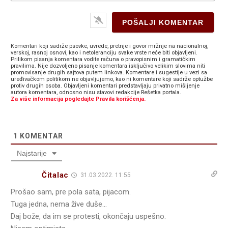
Komentari koji sadrže psovke, uvrede, pretnje i govor mržnje na nacionalnoj,
verskoj, rasnoj osnovi, kao i netoleranciju svake vrste neće biti objavljeni.
Prilikom pisanja komentara vodite računa o pravopisnim i gramatičkim
pravilima. Nije dozvoljeno pisanje komentara isključivo velikim slovima niti
promovisanje drugih sajtova putem linkova. Komentare i sugestije u vezi sa
uređivačkom politikom ne objavljujemo, kao ni komentare koji sadrže optužbe
protiv drugih osoba. Objavljeni komentari predstavljaju privatno mišljenje
autora komentara, odnosno nisu stavovi redakcije Rešetka portala.
Za više informacija pogledajte Pravila korišćenja.
1
KOMENTAR
Najstarije
Čitalac
31.03.2022. 11:55
Prošao sam, pre pola sata, pijacom.
Tuga jedna, nema žive duše…
Daj bože, da im se protesti, okončaju uspešno.