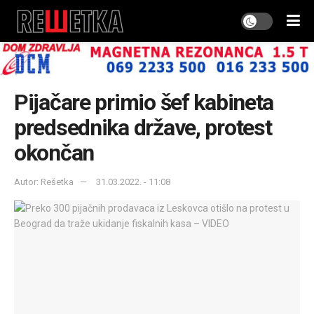
Pijačare primio šef kabineta
predsednika države, protest
okončan
Autor: Rešetka
31.03.2022. - 11:08