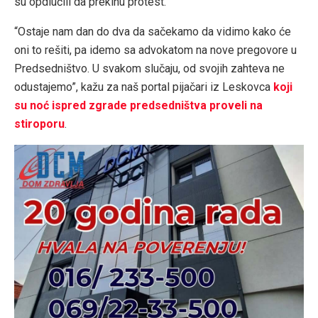
su opdlučili da prekinu protest.
“Ostaje nam dan do dva da sačekamo da vidimo kako će
oni to rešiti, pa idemo sa advokatom na nove pregovore u
Predsedništvo. U svakom slučaju, od svojih zahteva ne
odustajemo”, kažu za naš portal pijačari iz Leskovca
koji
su noć ispred zgrade predsedništva proveli na
stiroporu
.