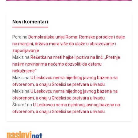
Novi komentari
Pera
na
Demokratska unija Roma: Romske porodice i dalje
na margini, država mora više da ulaže u obrazovanje i
zapošljavanje
Makis
na
Rešetka na meti hajke i poziva na linč: „Pretnje
našim novinarima nećemo dozvoliti da ostanu
nekažnjene“
Makis
na
U Leskovcu nema nijednog javnog bazena na
otvorenom, a onaj u Grdelici se pretvara u livadu
Makis
na
U Leskovcu nema nijednog javnog bazena na
otvorenom, a onaj u Grdelici se pretvara u livadu
Štrumf
na
U Leskovcu nema nijednog javnog bazena na
otvorenom, a onaj u Grdelici se pretvara u livadu