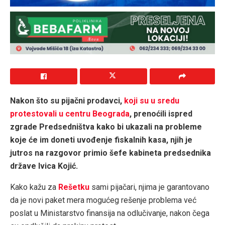
Nakon što su pijačni prodavci,
koji su u sredu
protestovali u centru Beograda
, prenoćili ispred
zgrade Predsedništva kako bi ukazali na probleme
koje će im doneti uvođenje fiskalnih kasa, njih je
jutros na razgovor primio šefe kabineta predsednika
države Ivica Kojić.
Kako kažu za
Rešetku
sami pijačari, njima je garantovano
da je novi paket mera mogućeg rešenje problema već
poslat u Ministarstvo finansija na odlučivanje, nakon čega