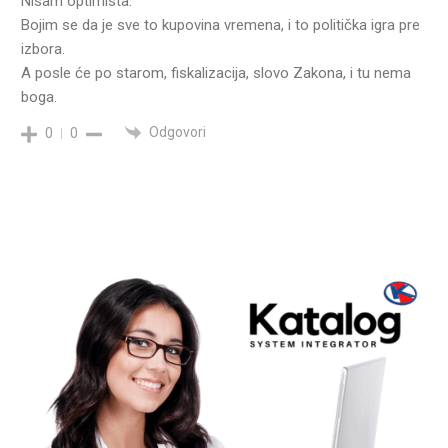
Nisam optimista.
Bojim se da je sve to kupovina vremena, i to politička igra pre
izbora.
A posle će po starom, fiskalizacija, slovo Zakona, i tu nema
boga.
Odgovori
0
0