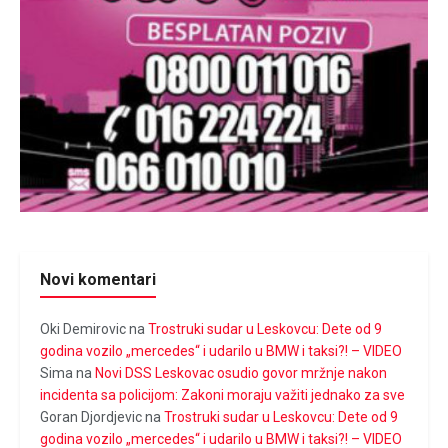
Novi komentari
Oki Demirovic
na
Trostruki sudar u Leskovcu: Dete od 9
godina vozilo „mercedes“ i udarilo u BMW i taksi?! – VIDEO
Sima
na
Novi DSS Leskovac osudio govor mržnje nakon
incidenta sa policijom: Zakoni moraju važiti jednako za sve
Goran Djordjevic
na
Trostruki sudar u Leskovcu: Dete od 9
godina vozilo „mercedes“ i udarilo u BMW i taksi?! – VIDEO