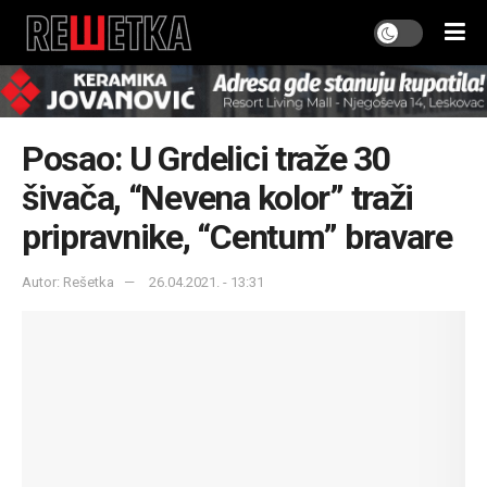
Posao: U Grdelici traže 30
šivača, “Nevena kolor” traži
pripravnike, “Centum” bravare
Autor: Rešetka
26.04.2021. - 13:31