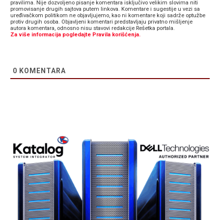
pravilima. Nije dozvoljeno pisanje komentara isključivo velikim slovima niti
promovisanje drugih sajtova putem linkova. Komentare i sugestije u vezi sa
uređivačkom politikom ne objavljujemo, kao ni komentare koji sadrže optužbe
protiv drugih osoba. Objavljeni komentari predstavljaju privatno mišljenje
autora komentara, odnosno nisu stavovi redakcije Rešetka portala.
Za više informacija pogledajte Pravila korišćenja.
0
KOMENTARA