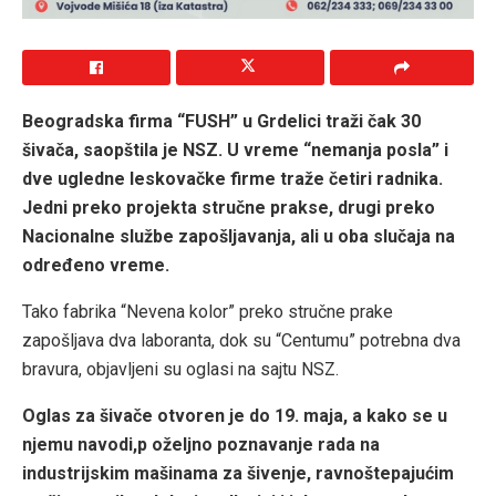
Beogradska firma “FUSH” u Grdelici traži čak 30
šivača, saopštila je NSZ. U vreme “nemanja posla” i
dve ugledne leskovačke firme traže četiri radnika.
Jedni preko projekta stručne prakse, drugi preko
Nacionalne službe zapošljavanja, ali u oba slučaja na
određeno vreme.
Tako fabrika “Nevena kolor” preko stručne prake
zapošljava dva laboranta, dok su “Centumu” potrebna dva
bravura, objavljeni su oglasi na sajtu NSZ.
Oglas za šivače otvoren je do 19. maja, a kako se u
njemu navodi,p oželjno poznavanje rada na
industrijskim mašinama za šivenje, ravnoštepajućim