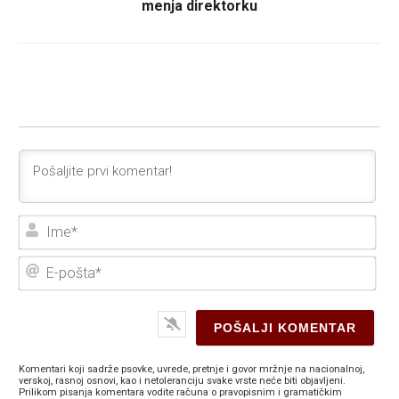
menja direktorku
Ime
E-
poš
Komentari koji sadrže psovke, uvrede, pretnje i govor mržnje na nacionalnoj,
verskoj, rasnoj osnovi, kao i netoleranciju svake vrste neće biti objavljeni.
Prilikom pisanja komentara vodite računa o pravopisnim i gramatičkim