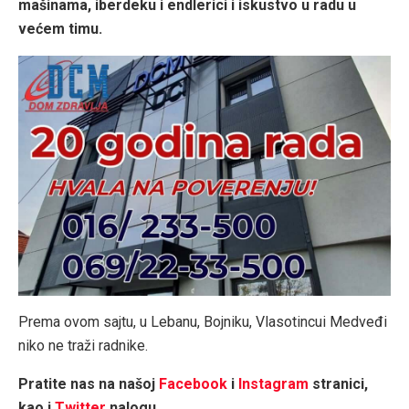
mašinama, iberdeku i endlerici i iskustvo u radu u
većem timu.
Prema ovom sajtu, u Lebanu, Bojniku, Vlasotincui Medveđi
niko ne traži radnike.
Pratite nas na našoj
Facebook
i
Instagram
stranici,
kao i
Twitter
nalogu.