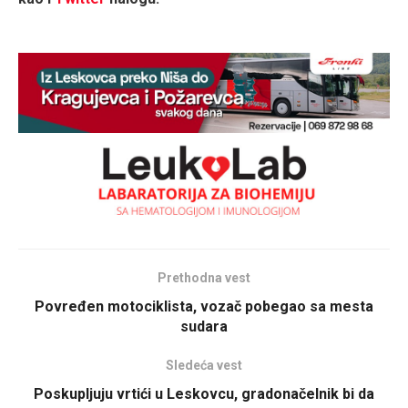
Prethodna vest
Povređen motociklista, vozač pobegao sa mesta
sudara
Sledeća vest
Poskupljuju vrtići u Leskovcu, gradonačelnik bi da