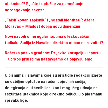
utakmice?! Pljušte i optužbe za nameštanje i
nereagovanje saveza
„Falsifikovan zapisnik“ i „nestali identiteti“: Afera
Moravac – Mladost dobija novu dimenziju
Novi navodi o neregularnostima u leskovačkom
fudbalu: Sudija iz Navalina direktno uticao na rezultat?
Rešetka poziva građane: Prijavite korupciju u sportu
– uprkos pritiscima nastavljamo da objavljujemo
U pismima i izjavama koje su pristigle redakciji iznete
su ozbiljne optužbe na račun pojedinih sudija,
delegiranja službenih lica, kao i mogućeg uticaja na
rezultate utakmica koje direktno odlučuju o plasmanu
i prvaku lige.