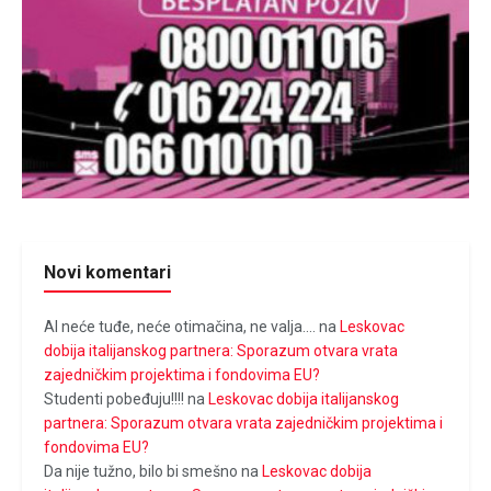
Novi komentari
Al neće tuđe, neće otimačina, ne valja....
na
Leskovac
dobija italijanskog partnera: Sporazum otvara vrata
zajedničkim projektima i fondovima EU?
Studenti pobeđuju!!!!
na
Leskovac dobija italijanskog
partnera: Sporazum otvara vrata zajedničkim projektima i
fondovima EU?
Da nije tužno, bilo bi smešno
na
Leskovac dobija