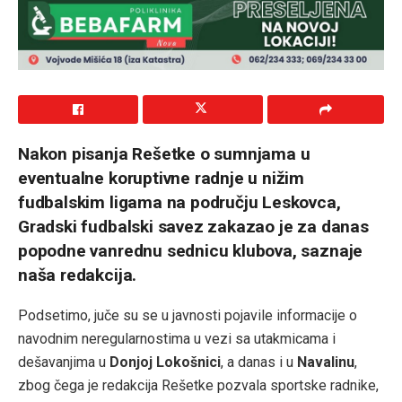
Nakon pisanja Rešetke o sumnjama u
eventualne koruptivne radnje u nižim
fudbalskim ligama na području Leskovca,
Gradski fudbalski savez zakazao je za danas
popodne vanrednu sednicu klubova, saznaje
naša redakcija.
Podsetimo, juče su se u javnosti pojavile informacije o
navodnim neregularnostima u vezi sa utakmicama i
dešavanjima u
Donjoj Lokošnici
, a danas i u
Navalinu
,
zbog čega je redakcija Rešetke pozvala sportske radnike,