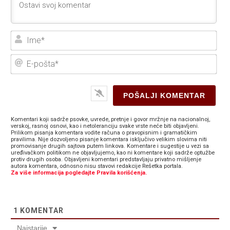
Ime
E-
poš
Komentari koji sadrže psovke, uvrede, pretnje i govor mržnje na nacionalnoj,
verskoj, rasnoj osnovi, kao i netoleranciju svake vrste neće biti objavljeni.
Prilikom pisanja komentara vodite računa o pravopisnim i gramatičkim
pravilima. Nije dozvoljeno pisanje komentara isključivo velikim slovima niti
promovisanje drugih sajtova putem linkova. Komentare i sugestije u vezi sa
uređivačkom politikom ne objavljujemo, kao ni komentare koji sadrže optužbe
protiv drugih osoba. Objavljeni komentari predstavljaju privatno mišljenje
autora komentara, odnosno nisu stavovi redakcije Rešetka portala.
Za više informacija pogledajte Pravila korišćenja.
1
KOMENTAR
Najstarije