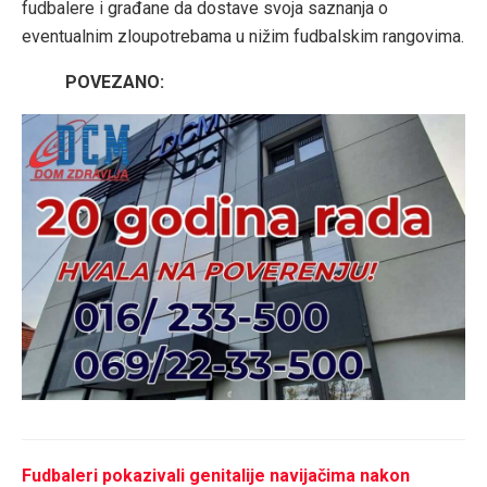
fudbalere i građane da dostave svoja saznanja o
eventualnim zloupotrebama u nižim fudbalskim rangovima.
POVEZANO:
Fudbaleri pokazivali genitalije navijačima nakon