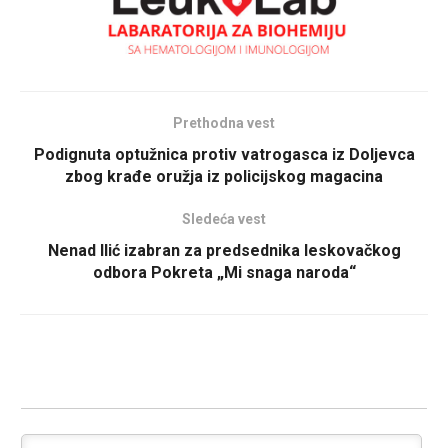
Prethodna vest
Podignuta optužnica protiv vatrogasca iz Doljevca
zbog krađe oružja iz policijskog magacina
Sledeća vest
Nenad Ilić izabran za predsednika leskovačkog
odbora Pokreta „Mi snaga naroda“