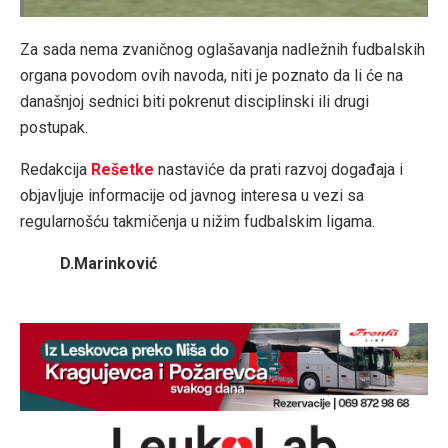
Za sada nema zvaničnog oglašavanja nadležnih fudbalskih
organa povodom ovih navoda, niti je poznato da li će na
današnjoj sednici biti pokrenut disciplinski ili drugi
postupak.
Redakcija
Rešetke
nastaviće da prati razvoj događaja i
objavljuje informacije od javnog interesa u vezi sa
regularnošću takmičenja u nižim fudbalskim ligama.
D.Marinković