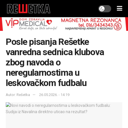
Posle pisanja Rešetke
vanredna sednica klubova
zbog navoda o
neregularnostima u
leskovačkom fudbalu
Autor: Rešetka
26.05.2026. - 14:19