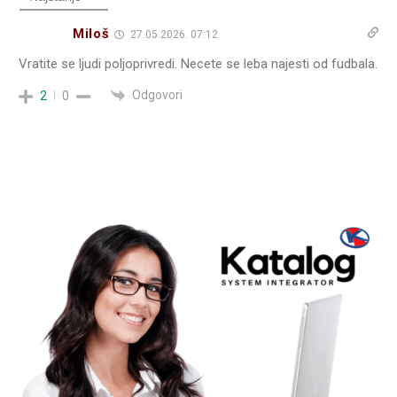
Miloš
27.05.2026. 07:12
Vratite se ljudi poljoprivredi. Necete se leba najesti od fudbala.
Odgovori
2
0