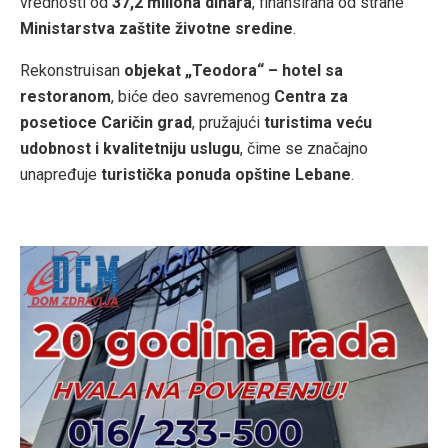
vrednosti od
37,2 miliona dinara
, finansirana od strane
Ministarstva zaštite životne sredine
.
Rekonstruisan
objekat „Teodora“ – hotel sa
restoranom
, biće deo savremenog
Centra za
posetioce Caričin grad
, pružajući
turistima veću
udobnost i kvalitetniju uslugu
, čime se značajno
unapređuje
turistička ponuda opštine Lebane
.