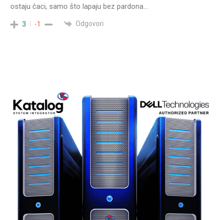
ostaju ćaci, samo što lapaju bez pardona…
Odgovori
3
-1