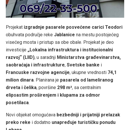
Projekat
izgradnje pasarele posvećene carici Teodori
obuhvata područje reke
Jablanice
na mestu postojećeg
visećeg mosta i pristup sa obe obale. Projekat je deo
investicije
„Lokalna infrastruktura i institucionalni
razvoj“ (LIID)
, u saradnji
Ministarstva građevinarstva,
saobraćaja i infrastrukture
,
Svetske banke
i
Francuske razvojne agencije
, ukupne vrednosti
74,1
milion dinara
. Planirana je
pasarela od lameliranog
drveta i čelika
, površine
298 m²
, sa centralnim
elipsastim proširenjem i klupama za odmor
posetilaca
.
Novi objekat omogućava
bezbedniji i prijatniji prelazak
preko reke
i dodatno
unapređuje turističku ponudu
Lebana
.