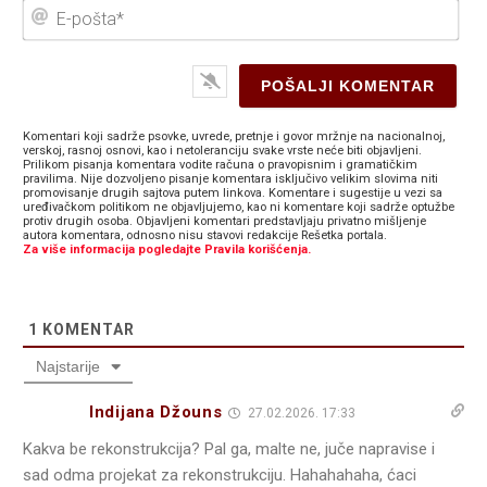
E-
poš
Komentari koji sadrže psovke, uvrede, pretnje i govor mržnje na nacionalnoj,
verskoj, rasnoj osnovi, kao i netoleranciju svake vrste neće biti objavljeni.
Prilikom pisanja komentara vodite računa o pravopisnim i gramatičkim
pravilima. Nije dozvoljeno pisanje komentara isključivo velikim slovima niti
promovisanje drugih sajtova putem linkova. Komentare i sugestije u vezi sa
uređivačkom politikom ne objavljujemo, kao ni komentare koji sadrže optužbe
protiv drugih osoba. Objavljeni komentari predstavljaju privatno mišljenje
autora komentara, odnosno nisu stavovi redakcije Rešetka portala.
Za više informacija pogledajte Pravila korišćenja.
1
KOMENTAR
Najstarije
Indijana Džouns
27.02.2026. 17:33
Kakva be rekonstrukcija? Pal ga, malte ne, juče napravise i
sad odma projekat za rekonstrukciju. Hahahahaha, ćaci