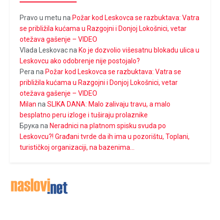
Pravo u metu
na
Požar kod Leskovca se razbuktava: Vatra
se približila kućama u Razgojni i Donjoj Lokošnici, vetar
otežava gašenje – VIDEO
Vlada Leskovac
na
Ko je dozvolio višesatnu blokadu ulica u
Leskovcu ako odobrenje nije postojalo?
Pera
na
Požar kod Leskovca se razbuktava: Vatra se
približila kućama u Razgojni i Donjoj Lokošnici, vetar
otežava gašenje – VIDEO
Milan
na
SLIKA DANA: Malo zalivaju travu, a malo
besplatno peru izloge i tuširaju prolaznike
Брука
na
Neradnici na platnom spisku svuda po
Leskovcu?! Građani tvrde da ih ima u pozorištu, Toplani,
turističkoj organizaciji, na bazenima…