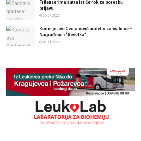
Frilenserima sutra ističe rok za poresku
prijavu
30.07.2023.
Kome je sve Cvetanović podelio zahvalnice –
Nagrađena i “Rešetka”
08.11.2022.