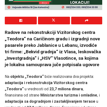
Radove na rekonstrukciji Vizitorskog centra
„Teodora“ na Caričinom gradu i izgradnji nove
pasarele preko Jablanice u Lebanu, izvodiće
tri firme: „Bekvid gradnja“ iz Vlasa, leskovačka
„Investgradnja“ i „HSV“ Vlasotince, sa kojima
je lokalna samouprava juče potpisala ugovore
Na
objektu „Teodora“
biće realizovana dva projekta:
adaptacija i rekonstrukcija Vizitorskog centra
„Teodora“
u vrednosti od
23,7 miliona dinara
,
finansirana od strane
Ministarstva turizma i omladine
, i
adaptacija sa dogradnjom i zastakljivanjem terase
u