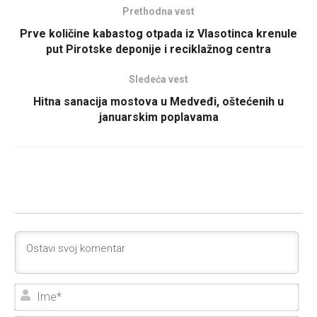
Prethodna vest
Prve količine kabastog otpada iz Vlasotinca krenule
put Pirotske deponije i reciklažnog centra
Sledeća vest
Hitna sanacija mostova u Medveđi, oštećenih u
januarskim poplavama
Ime