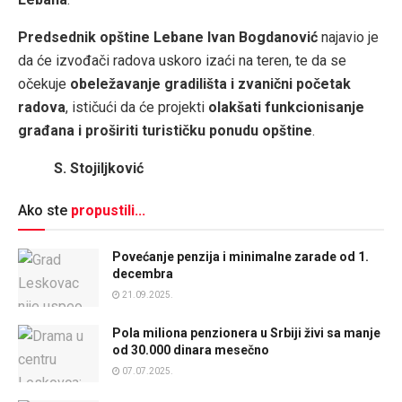
Predsednik opštine Lebane Ivan Bogdanović
najavio je
da će izvođači radova uskoro izaći na teren, te da se
očekuje
obeležavanje gradilišta i zvanični početak
radova
, ističući da će projekti
olakšati funkcionisanje
građana i proširiti turističku ponudu opštine
.
S. Stojiljković
Ako ste
propustili...
Povećanje penzija i minimalne zarade od 1.
decembra
21.09.2025.
Pola miliona penzionera u Srbiji živi sa manje
od 30.000 dinara mesečno
07.07.2025.