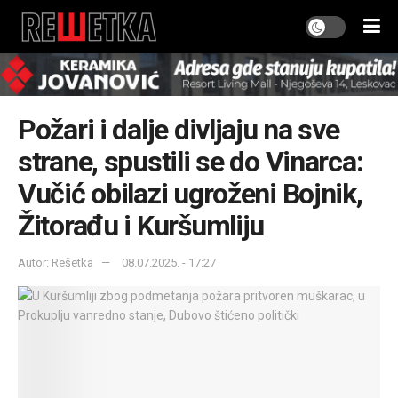
Požari i dalje divljaju na sve
strane, spustili se do Vinarca:
Vučić obilazi ugroženi Bojnik,
Žitorađu i Kuršumliju
Autor: Rešetka
08.07.2025. - 17:27