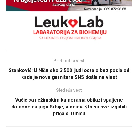
Prethodna vest
Stanković: U Nišu oko 3.500 ljudi ostalo bez posla od
kada je nova garnitura SNS došla na vlast
Sledeća vest
Vučić sa režimskim kamerama obilazi spaljene
domove na jugu Srbije, a onima što su sve izgubili
priča o Tunisu