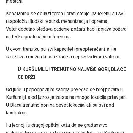
meštani.
Konstantno se obilazi teren i prati stenje, na terenu su svi
raspoloživi ljudski resursi, mehanizacija i oprema.
Vetar dodatno otežava gašenje požara, kao i pojava požara
na teško pristupačnim terenima.
U ovom trenutku su svi kapaciteti preopterećeni, ali je
izdržljivo i može da se izbori sa nepredvidivom vatrom.
U KURŠUMLIJI TRENUTNO NAJVIŠE GORI, BLACE
SE DRŽI
Od juče u popodnevnim satima povećao se broj požara u
Kuršumliji, a od jutros je zaista na mnogo lokacija prijavljen.
U Blacu trenutno gori na devet lokacija, ali su svi pod
kontrolom.
I u jednoj i u drugoj opštini kažu da se građanstvo
maksimalno odazvalo, da je puno volontera, a u Kuršumliji