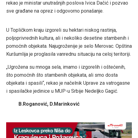
rekao je ministar unutrašnjih poslova Ivica Dačić i pozvao
sve građane na oprez i odgovorno ponašanje.
U Topličkom kraju izgoreli su hektari niskog rastinja,
poljoprivrednih kultura, ali i nekoliko desetine stambenih i
pomoćnih objekata. Najugroženije je selo Merovac. Opština
Kuršumlija je proglasila vanrednu situaciju na celoj teritoriji.
„Ugrožena su mnoga sela, imamo i izgorelih i oštećenih,
što pomoćnih što stambenih objekata, ali smo dosta
objekata i spasili“, rekao je načelnik Uprave za vatrogasne
i spasilačke jedinice u MUP-u Srbije Nedeljko Gagić.
B.Roganović, D.Marinković