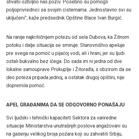
shvatii ozbiljno naš poziv. Posebno su pomogli
poljoprivrednici sa svojim cisternama. Jednostavno svi su
uključeni”, kaže predsednik Opštine Blace Ivan Burgić.
Na ranije najkritičnijem potezu od sela Dubova, ka Žitnom
potoku i dalje situacija se smiruje. Stanovništvo apeluje
pre svega na pomoć u pijaćoj vodi, ali i hrani, jer su ljudi
ostali bukvalno bez ičega. Do sada im ni jedna od dve
lokalne samouprave Prokuplje i Žitorađa, s obzirom da se
deo poteza pripada jednoj, a ostatak drugoj opštini, nije
dopremila pomoć.
APEL GRAĐANIMA DA SE ODGOVORNO PONAŠAJU
Svi ljudski i tehnički kapaciteti Sektora za vanredne
situacije Ministarstva unutrašnjih poslova angažovani su
na gašenju velikog broja požara koji su zahvatili Srbiju,