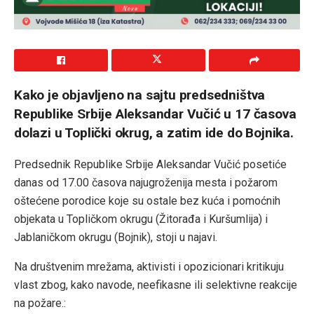
Kako je objavljeno na sajtu predsedništva
Republike Srbije Aleksandar Vučić u 17 časova
dolazi u Toplički okrug, a zatim ide do Bojnika.
Predsednik Republike Srbije Aleksandar Vučić posetiće
danas od 17.00 časova najugroženija mesta i požarom
oštećene porodice koje su ostale bez kuća i pomoćnih
objekata u Topličkom okrugu (Žitorađa i Kuršumlija) i
Jablaničkom okrugu (Bojnik), stoji u najavi.
Na društvenim mrežama, aktivisti i opozicionari kritikuju
vlast zbog, kako navode, neefikasne ili selektivne reakcije
na požare.: