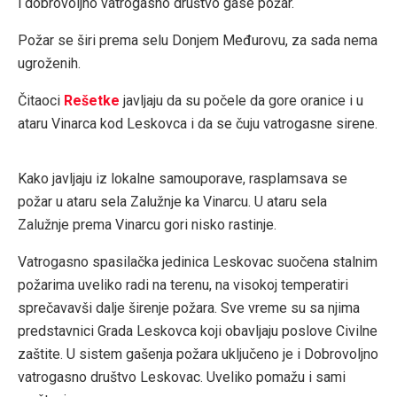
i dobrovoljno vatrogasno društvo gase požar.
Požar se širi prema selu Donjem Međurovu, za sada nema
ugroženih.
Čitaoci
Rešetke
javljaju da su počele da gore oranice i u
ataru Vinarca kod Leskovca i da se čuju vatrogasne sirene.
Kako javljaju iz lokalne samouporave, rasplamsava se
požar u ataru sela Zalužnje ka Vinarcu. U ataru sela
Zalužnje prema Vinarcu gori nisko rastinje.
Vatrogasno spasilačka jedinica Leskovac suočena stalnim
požarima uveliko radi na terenu, na visokoj temperatiri
sprečavavši dalje širenje požara. Sve vreme su sa njima
predstavnici Grada Leskovca koji obavljaju poslove Civilne
zaštite. U sistem gašenja požara uključeno je i Dobrovoljno
vatrogasno društvo Leskovac. Uveliko pomažu i sami