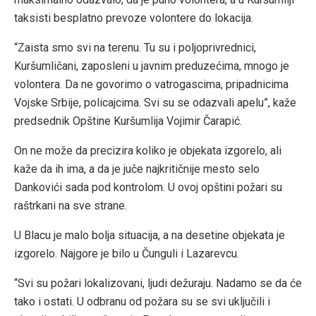
taksisti besplatno prevoze volontere do lokacija.
“Zaista smo svi na terenu. Tu su i poljoprivrednici,
Kuršumličani, zaposleni u javnim preduzećima, mnogo je
volontera. Da ne govorimo o vatrogascima, pripadnicima
Vojske Srbije, policajcima. Svi su se odazvali apelu”, kaže
predsednik Opštine Kuršumlija Vojimir Čarapić.
On ne može da precizira koliko je objekata izgorelo, ali
kaže da ih ima, a da je juče najkritičnije mesto selo
Dankovići sada pod kontrolom. U ovoj opštini požari su
raštrkani na sve strane.
U Blacu je malo bolja situacija, a na desetine objekata je
izgorelo. Najgore je bilo u Čunguli i Lazarevcu.
“Svi su požari lokalizovani, ljudi dežuraju. Nadamo se da će
tako i ostati. U odbranu od požara su se svi uključili i