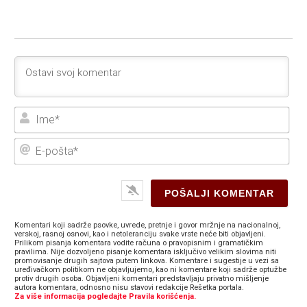
Ime
E-
poš
Komentari koji sadrže psovke, uvrede, pretnje i govor mržnje na nacionalnoj,
verskoj, rasnoj osnovi, kao i netoleranciju svake vrste neće biti objavljeni.
Prilikom pisanja komentara vodite računa o pravopisnim i gramatičkim
pravilima. Nije dozvoljeno pisanje komentara isključivo velikim slovima niti
promovisanje drugih sajtova putem linkova. Komentare i sugestije u vezi sa
uređivačkom politikom ne objavljujemo, kao ni komentare koji sadrže optužbe
protiv drugih osoba. Objavljeni komentari predstavljaju privatno mišljenje
autora komentara, odnosno nisu stavovi redakcije Rešetka portala.
Za više informacija pogledajte Pravila korišćenja.