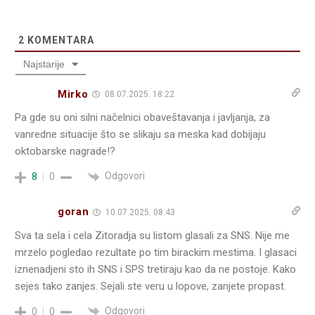
2
KOMENTARA
Najstarije
Mirko
08.07.2025. 18:22
Pa gde su oni silni načelnici obaveštavanja i javljanja, za
vanredne situacije što se slikaju sa meska kad dobijaju
oktobarske nagrade!?
Odgovori
8
0
goran
10.07.2025. 08:43
Sva ta sela i cela Zitoradja su listom glasali za SNS. Nije me
mrzelo pogledao rezultate po tim birackim mestima. I glasaci
iznenadjeni sto ih SNS i SPS tretiraju kao da ne postoje. Kako
sejes tako zanjes. Sejali ste veru u lopove, zanjete propast.
Odgovori
0
0