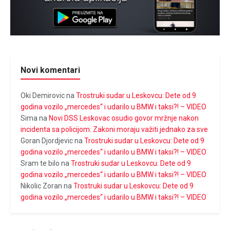
Novi komentari
Oki Demirovic
na
Trostruki sudar u Leskovcu: Dete od 9
godina vozilo „mercedes“ i udarilo u BMW i taksi?! – VIDEO
Sima
na
Novi DSS Leskovac osudio govor mržnje nakon
incidenta sa policijom: Zakoni moraju važiti jednako za sve
Goran Djordjevic
na
Trostruki sudar u Leskovcu: Dete od 9
godina vozilo „mercedes“ i udarilo u BMW i taksi?! – VIDEO
Sram te bilo
na
Trostruki sudar u Leskovcu: Dete od 9
godina vozilo „mercedes“ i udarilo u BMW i taksi?! – VIDEO
Nikolic Zoran
na
Trostruki sudar u Leskovcu: Dete od 9
godina vozilo „mercedes“ i udarilo u BMW i taksi?! – VIDEO