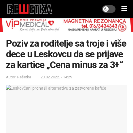
Poziv za roditelje sa troje i više
dece u Leskovcu da se prijave
za kartice „Cena minus za 3+“
Autor: Rešetka
23.02.2022. - 14:29