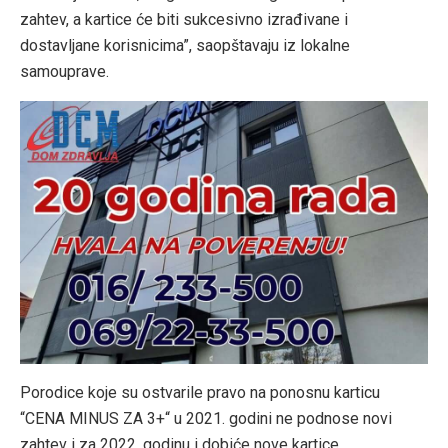
zahtev, a kartice će biti sukcesivno izrađivane i
dostavljane korisnicima”, saopštavaju iz lokalne
samouprave.
Porodice koje su ostvarile pravo na ponosnu karticu
“CENA MINUS ZA 3+“ u 2021. godini ne podnose novi
zahtev i za 2022. godinu i dobiće nove kartice.