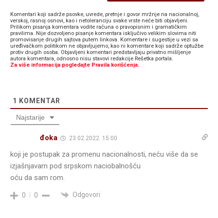
Komentari koji sadrže psovke, uvrede, pretnje i govor mržnje na nacionalnoj,
verskoj, rasnoj osnovi, kao i netoleranciju svake vrste neće biti objavljeni.
Prilikom pisanja komentara vodite računa o pravopisnim i gramatičkim
pravilima. Nije dozvoljeno pisanje komentara isključivo velikim slovima niti
promovisanje drugih sajtova putem linkova. Komentare i sugestije u vezi sa
uređivačkom politikom ne objavljujemo, kao ni komentare koji sadrže optužbe
protiv drugih osoba. Objavljeni komentari predstavljaju privatno mišljenje
autora komentara, odnosno nisu stavovi redakcije Rešetka portala.
Za više informacija pogledajte Pravila korišćenja.
1
KOMENTAR
Najstarije
đoka
23.02.2022. 15:00
koji je postupak za promenu nacionalnosti, neću više da se
izjašnjavam pod srpskom naciobalnošću
oću da sam rom.
Odgovori
0
0