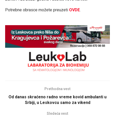
Potrebne obrasce možete preuzeti
OVDE
.
Prethodna vest
Od danas skraćeno radno vreme kovid ambulanti u
Srbiji, u Leskovcu samo za vikend
Sledeća vest