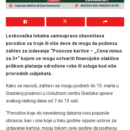
Leskovačka lokalna samouprava obaveštava
porodice sa troje ili više dece da mogu da podnesu
zahtev za izdavanje “Ponosne kartice – ,,Cena minus
za 3+“ kojom se mogu ostvariti finansijske olakšice
prilikom plaćanja određene robe ili usluga kod više
privrednih subjekata.
Kako se navodi, zahtevi se mogu podneti do 15. marta u
Gradskoj pisarnici u Uslužnom centru Gradske uprave
svakog radnog dana od 7 do 15 sati.
“Porodice koje do navedenog datuma nisu popunile
obrasce, kao i one koje u toku godine ispune uslove za
izdavanje kartice, mogu tokom cele godine da podnesu