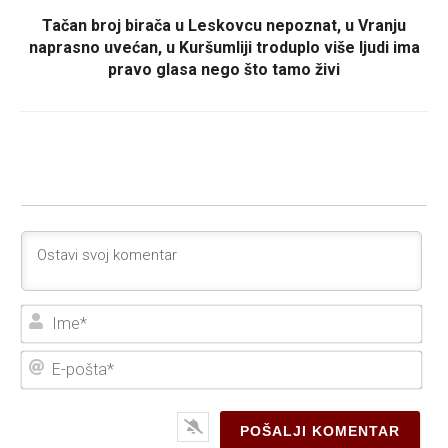
Tačan broj birača u Leskovcu nepoznat, u Vranju
naprasno uvećan, u Kuršumliji troduplo više ljudi ima
pravo glasa nego što tamo živi
Ime
E-
poš