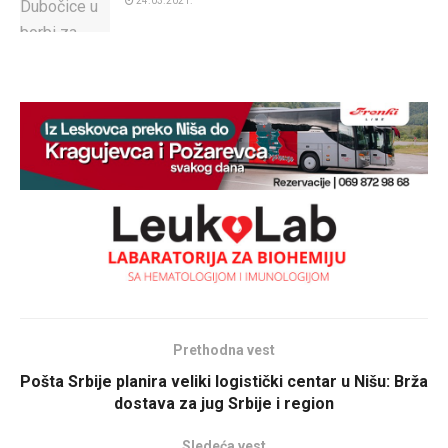
24.03.2021.
Prethodna vest
Pošta Srbije planira veliki logistički centar u Nišu: Brža
dostava za jug Srbije i region
Sledeća vest