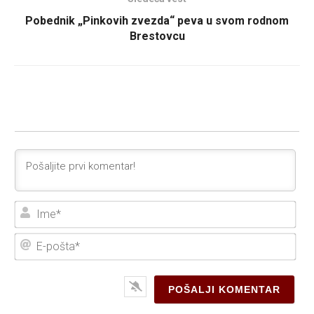
Pobednik „Pinkovih zvezda“ peva u svom rodnom
Brestovcu
Ime
E-
poš