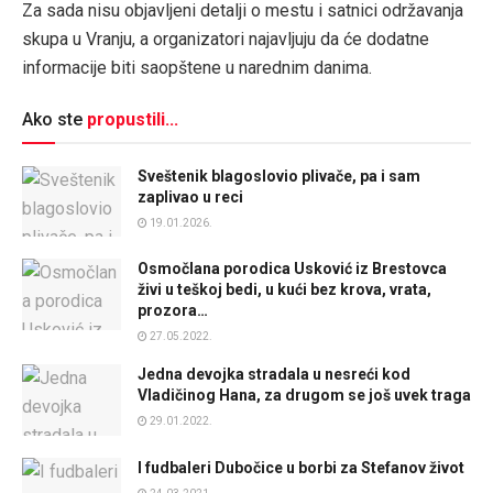
Za sada nisu objavljeni detalji o mestu i satnici održavanja
skupa u Vranju, a organizatori najavljuju da će dodatne
informacije biti saopštene u narednim danima.
Ako ste
propustili...
Sveštenik blagoslovio plivače, pa i sam
zaplivao u reci
19.01.2026.
Osmočlana porodica Usković iz Brestovca
živi u teškoj bedi, u kući bez krova, vrata,
prozora…
27.05.2022.
Jedna devojka stradala u nesreći kod
Vladičinog Hana, za drugom se još uvek traga
29.01.2022.
I fudbaleri Dubočice u borbi za Stefanov život