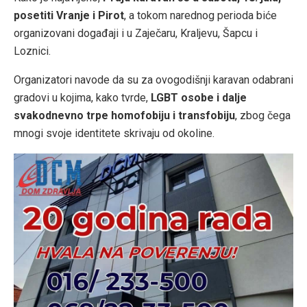
posetiti Vranje i Pirot
, a tokom narednog perioda biće
organizovani događaji i u Zaječaru, Kraljevu, Šapcu i
Loznici.
Organizatori navode da su za ovogodišnji karavan odabrani
gradovi u kojima, kako tvrde,
LGBT osobe i dalje
svakodnevno trpe homofobiju i transfobiju
, zbog čega
mnogi svoje identitete skrivaju od okoline.