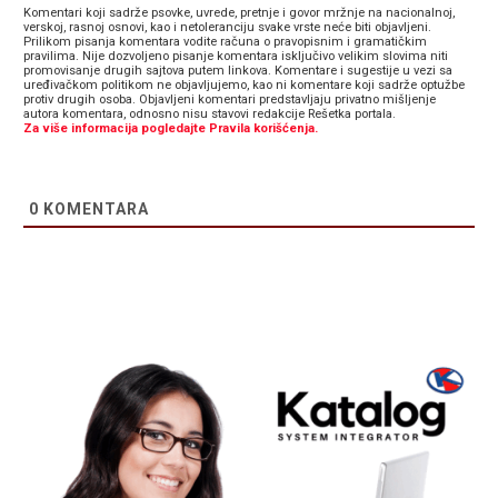
Komentari koji sadrže psovke, uvrede, pretnje i govor mržnje na nacionalnoj,
verskoj, rasnoj osnovi, kao i netoleranciju svake vrste neće biti objavljeni.
Prilikom pisanja komentara vodite računa o pravopisnim i gramatičkim
pravilima. Nije dozvoljeno pisanje komentara isključivo velikim slovima niti
promovisanje drugih sajtova putem linkova. Komentare i sugestije u vezi sa
uređivačkom politikom ne objavljujemo, kao ni komentare koji sadrže optužbe
protiv drugih osoba. Objavljeni komentari predstavljaju privatno mišljenje
autora komentara, odnosno nisu stavovi redakcije Rešetka portala.
Za više informacija pogledajte Pravila korišćenja.
0
KOMENTARA