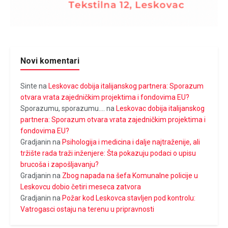
Novi komentari
Sinte
na
Leskovac dobija italijanskog partnera: Sporazum
otvara vrata zajedničkim projektima i fondovima EU?
Sporazumu, sporazumu....
na
Leskovac dobija italijanskog
partnera: Sporazum otvara vrata zajedničkim projektima i
fondovima EU?
Gradjanin
na
Psihologija i medicina i dalje najtraženije, ali
tržište rada traži inženjere: Šta pokazuju podaci o upisu
brucoša i zapošljavanju?
Gradjanin
na
Zbog napada na šefa Komunalne policije u
Leskovcu dobio četiri meseca zatvora
Gradjanin
na
Požar kod Leskovca stavljen pod kontrolu:
Vatrogasci ostaju na terenu u pripravnosti