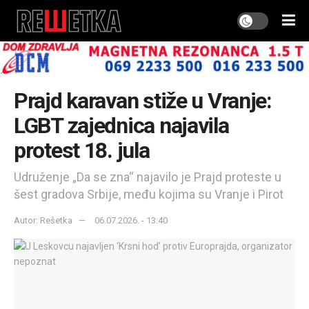
Prajd karavan stiže u Vranje:
LGBT zajednica najavila
protest 18. jula
Udruženje „Da se zna“ najavilo je Prajd proteste u
šest gradova Srbije, među kojima su Vranje i Pirot
Autor: Rešetka
06.07.2026. - 13:40