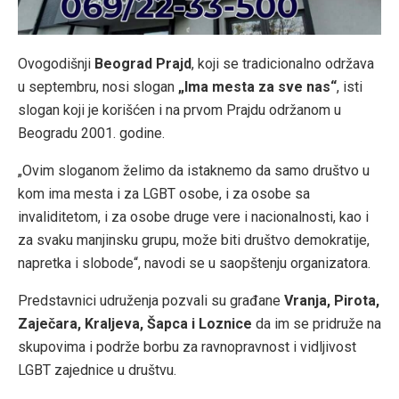
Ovogodišnji
Beograd Prajd
, koji se tradicionalno održava
u septembru, nosi slogan
„Ima mesta za sve nas“
, isti
slogan koji je korišćen i na prvom Prajdu održanom u
Beogradu 2001. godine.
„Ovim sloganom želimo da istaknemo da samo društvo u
kom ima mesta i za LGBT osobe, i za osobe sa
invaliditetom, i za osobe druge vere i nacionalnosti, kao i
za svaku manjinsku grupu, može biti društvo demokratije,
napretka i slobode“, navodi se u saopštenju organizatora.
Predstavnici udruženja pozvali su građane
Vranja, Pirota,
Zaječara, Kraljeva, Šapca i Loznice
da im se pridruže na
skupovima i podrže borbu za ravnopravnost i vidljivost
LGBT zajednice u društvu.