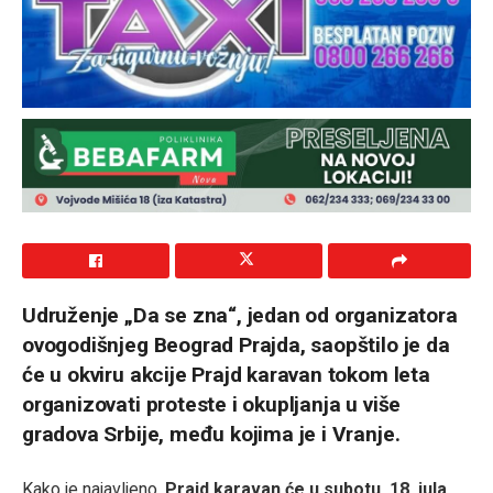
Udruženje „Da se zna“, jedan od organizatora
ovogodišnjeg Beograd Prajda, saopštilo je da
će u okviru akcije Prajd karavan tokom leta
organizovati proteste i okupljanja u više
gradova Srbije, među kojima je i Vranje.
Kako je najavljeno,
Prajd karavan će u subotu, 18. jula,