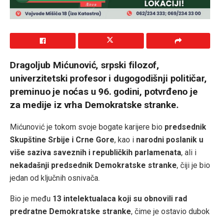
Dragoljub Mićunović, srpski filozof,
univerzitetski profesor i dugogodišnji političar,
preminuo je noćas u 96. godini, potvrđeno je
za medije iz vrha Demokratske stranke.
Mićunović je tokom svoje bogate karijere bio
predsednik
Skupštine Srbije i Crne Gore
, kao i
narodni poslanik u
više saziva saveznih i republičkih parlamenata
, ali i
nekadašnji predsednik Demokratske stranke
, čiji je bio
jedan od ključnih osnivača.
Bio je među
13 intelektualaca koji su obnovili rad
predratne Demokratske stranke
, čime je ostavio dubok