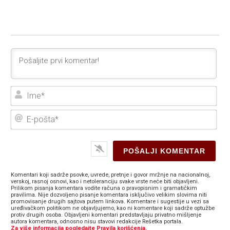
Ime
E-
poš
Komentari koji sadrže psovke, uvrede, pretnje i govor mržnje na nacionalnoj,
verskoj, rasnoj osnovi, kao i netoleranciju svake vrste neće biti objavljeni.
Prilikom pisanja komentara vodite računa o pravopisnim i gramatičkim
pravilima. Nije dozvoljeno pisanje komentara isključivo velikim slovima niti
promovisanje drugih sajtova putem linkova. Komentare i sugestije u vezi sa
uređivačkom politikom ne objavljujemo, kao ni komentare koji sadrže optužbe
protiv drugih osoba. Objavljeni komentari predstavljaju privatno mišljenje
autora komentara, odnosno nisu stavovi redakcije Rešetka portala.
Za više informacija pogledajte Pravila korišćenja.