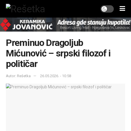
Preminuo Dragoljub
Mićunović – srpski filozof i
političar
Autor: Rešetka
26.05.2026. - 10:58