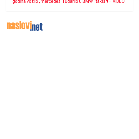
godina vozilo „mercedes“ i udarilo u BMW i taksi?! – VIDEO