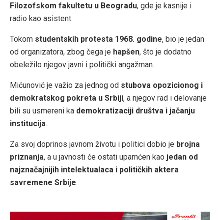
Filozofskom fakultetu u Beogradu
, gde je kasnije i
radio kao asistent.
Tokom
studentskih protesta 1968. godine
, bio je jedan
od organizatora, zbog čega je
hapšen
, što je dodatno
obeležilo njegov javni i politički angažman.
Mićunović je važio za jednog od
stubova opozicionog i
demokratskog pokreta u Srbiji
, a njegov rad i delovanje
bili su usmereni ka
demokratizaciji društva i jačanju
institucija
.
Za svoj doprinos javnom životu i politici dobio je
brojna
priznanja
, a u javnosti će ostati upamćen kao
jedan od
najznačajnijih intelektualaca i političkih aktera
savremene Srbije
.