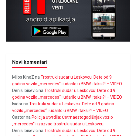
Novi komentari
Milos KineZ
na
Trostruki sudar u Leskovcu: Dete od 9
godina vozilo „mercedes“ i udarilo u BMW i taksi?! – VIDEO
Denis Ibisevic
na
Trostruki sudar u Leskovcu: Dete od 9
godina vozilo „mercedes“ i udarilo u BMW i taksi?! – VIDEO
Isidor
na
Trostruki sudar u Leskovcu: Dete od 9 godina
vozilo „mercedes“ i udarilo u BMW i taksi?! – VIDEO
Castor
na
Policija utvrdila: Četrnaestogodišnjak vozio
„mercedes“ i izazvao trostruki sudar u Leskovcu
Denis Ibisevic
na
Trostruki sudar u Leskovcu: Dete od 9