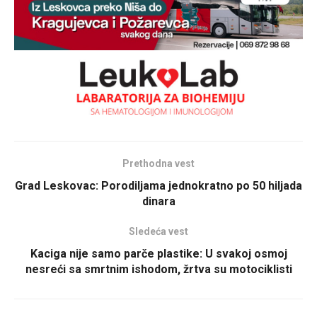
Prethodna vest
Grad Leskovac: Porodiljama jednokratno po 50 hiljada
dinara
Sledeća vest
Kaciga nije samo parče plastike: U svakoj osmoj
nesreći sa smrtnim ishodom, žrtva su motociklisti