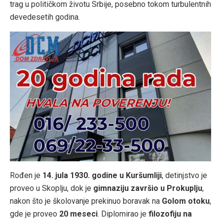
trag u političkom životu Srbije, posebno tokom turbulentnih
devedesetih godina.
Rođen je
14. jula 1930. godine u Kuršumliji
, detinjstvo je
proveo u Skoplju, dok je
gimnaziju završio u Prokuplju
,
nakon što je školovanje prekinuo boravak na
Golom otoku
,
gde je proveo
20 meseci
. Diplomirao je
filozofiju na