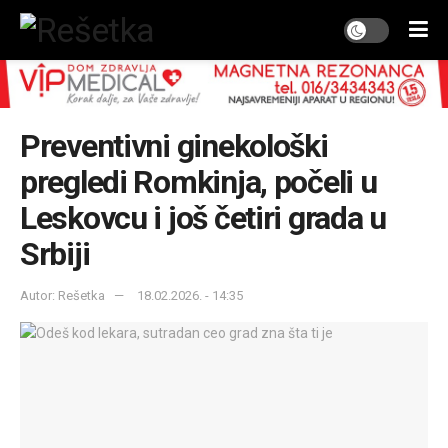
Preventivni ginekološki
pregledi Romkinja, počeli u
Leskovcu i još četiri grada u
Srbiji
Autor: Rešetka
18.02.2026. - 14:35