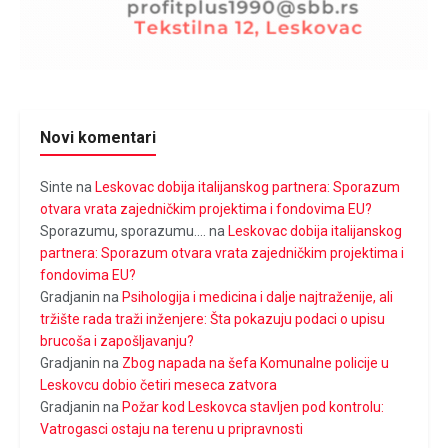
Novi komentari
Sinte
na
Leskovac dobija italijanskog partnera: Sporazum
otvara vrata zajedničkim projektima i fondovima EU?
Sporazumu, sporazumu....
na
Leskovac dobija italijanskog
partnera: Sporazum otvara vrata zajedničkim projektima i
fondovima EU?
Gradjanin
na
Psihologija i medicina i dalje najtraženije, ali
tržište rada traži inženjere: Šta pokazuju podaci o upisu
brucoša i zapošljavanju?
Gradjanin
na
Zbog napada na šefa Komunalne policije u
Leskovcu dobio četiri meseca zatvora
Gradjanin
na
Požar kod Leskovca stavljen pod kontrolu:
Vatrogasci ostaju na terenu u pripravnosti