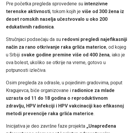
Pre početka pregleda sprovedene su
intenzivne
terenske aktivnosti
, tokom kojih je
više od 300 žena iz
deset romskih naselja učestvovalo u oko 200
edukativnih radionica
.
Stručnjaci podsećaju da su
redovni pregledi najefikasniji
način za rano otkrivanje raka grlića materice
, od kojeg
u Srbiji
svake godine premine više od 400 žena
, iako je
ova bolest, ukoliko se otkrije na vreme, gotovo u
potpunosti izlečiva.
Osim pregleda za odrasle, u pojedinim gradovima, poput
Kragujevca, biće organizovane i
radionice za mlade
uzrasta od 11 do 18 godina o reproduktivnom
zdravlju, HPV infekciji i HPV vakcinaciji kao efikasnoj
metodi prevencije raka grlića materice
.
Inicijativa je deo završne faze projekta
„Unapređena