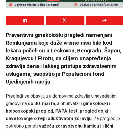
Preventivni ginekološki pregledi namenjeni
Romkinjama koje duže vreme nisu bile kod
lekara počeli su u Leskovcu, Beogradu, Šapcu,
Kragujevcu i Pirotu, sa ciljem unapređenja
zdravlja žena i lakšeg pristupa zdravstvenim
uslugama, saopštio je
Populacioni fond
Ujedinjenih nacija
Pregledi se obavljaju u domovima zdravlja u navedenim
gradovima
do 30. marta
, a obuhvataju
ginekološki i
kolposkopski pregled, PAPA test, pregled dojki i
savetovanje o reproduktivnom zdravlju
. Za pregled je
potrebno poneti
važeću zdravstvenu karticu ili lični