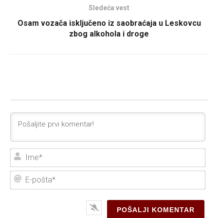
Sledeća vest
Osam vozača isključeno iz saobraćaja u Leskovcu
zbog alkohola i droge
Ime
E-
poš