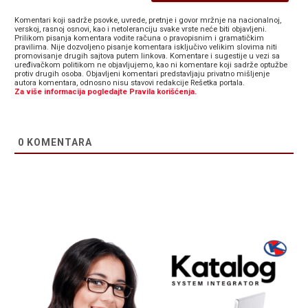
Komentari koji sadrže psovke, uvrede, pretnje i govor mržnje na nacionalnoj,
verskoj, rasnoj osnovi, kao i netoleranciju svake vrste neće biti objavljeni.
Prilikom pisanja komentara vodite računa o pravopisnim i gramatičkim
pravilima. Nije dozvoljeno pisanje komentara isključivo velikim slovima niti
promovisanje drugih sajtova putem linkova. Komentare i sugestije u vezi sa
uređivačkom politikom ne objavljujemo, kao ni komentare koji sadrže optužbe
protiv drugih osoba. Objavljeni komentari predstavljaju privatno mišljenje
autora komentara, odnosno nisu stavovi redakcije Rešetka portala.
Za više informacija pogledajte Pravila korišćenja.
0
KOMENTARA