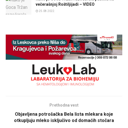
večerašnjoj Roštiljijadi – VIDEO
25.08.2022.
Prethodna vest
Objavljena potrošačka Bela lista mlekara koje
otkupljuju mleko isključivo od domaćih stočara