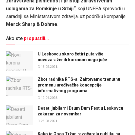
zdravstvena pismenost i pristup zdravstvenim
uslugama za Romkinje u Srbiji“
, koji UNFPA sprovodi u
saradnji sa Ministarstvom zdravlja, uz podršku kompanije
Merck Sharp & Dohme
.
Ako ste
propustili...
U Leskovcu skoro četiri puta više
novozaraženih koronom nego juče
13.05.2021.
Zbor radnika RTS-a: Zahtevamo trenutnu
promenu uređivačke koncepcije
informativnog programa
19.04.2025.
Deseti jubilarni Drum Dum Fest u Leskovcu
zakazan za novembar
25.08.2021.
Kako je Goca Tržan razočarala publiku na