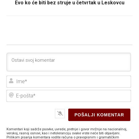
Evo ko će biti bez struje u četvrtak u Leskovcu
Ime
E-
poš
Komentari koji sadrže psovke, uvrede, pretnje i govor mržnje na nacionalnoj,
verskoj, rasnoj osnovi, kao i netoleranciju svake vrste neće biti objavljeni.
Prilikom pisanja komentara vodite računa o pravopisnim i gramatičkim