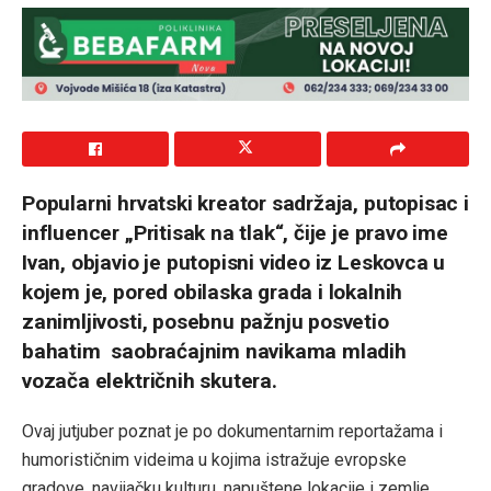
Popularni hrvatski kreator sadržaja, putopisac i
influencer „Pritisak na tlak“, čije je pravo ime
Ivan, objavio je putopisni video iz Leskovca u
kojem je, pored obilaska grada i lokalnih
zanimljivosti, posebnu pažnju posvetio
bahatim saobraćajnim navikama mladih
vozača električnih skutera.
Ovaj jutjuber poznat je po dokumentarnim reportažama i
humorističnim videima u kojima istražuje evropske
gradove, navijačku kulturu, napuštene lokacije i zemlje