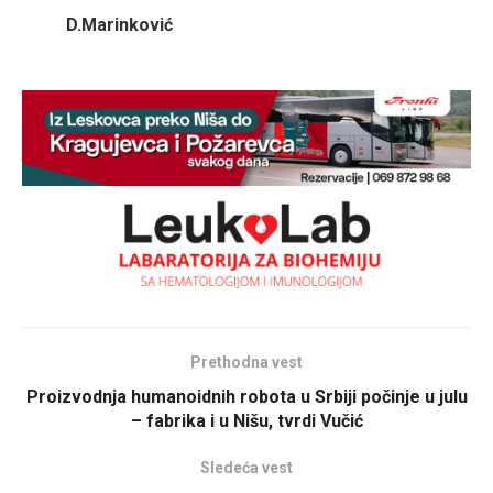
D.Marinković
Prethodna vest
Proizvodnja humanoidnih robota u Srbiji počinje u julu
– fabrika i u Nišu, tvrdi Vučić
Sledeća vest