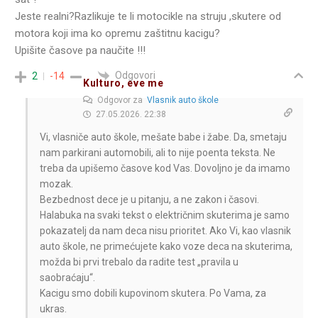
Jeste realni?Razlikuje te li motocikle na struju ,skutere od
motora koji ima ko opremu zaštitnu kacigu?
Upišite časove pa naučite !!!
Odgovori
2
-14
Kulturo, eve me
Odgovor za
Vlasnik auto škole
27.05.2026. 22:38
Vi, vlasniče auto škole, mešate babe i žabe. Da, smetaju
nam parkirani automobili, ali to nije poenta teksta. Ne
treba da upišemo časove kod Vas. Dovoljno je da imamo
mozak.
Bezbednost dece je u pitanju, a ne zakon i časovi.
Halabuka na svaki tekst o električnim skuterima je samo
pokazatelj da nam deca nisu prioritet. Ako Vi, kao vlasnik
auto škole, ne primećujete kako voze deca na skuterima,
možda bi prvi trebalo da radite test „pravila u
saobraćaju“.
Kacigu smo dobili kupovinom skutera. Po Vama, za
ukras.