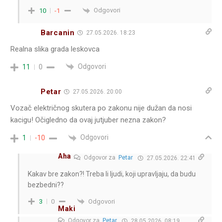
Odgovori
10
-1
Barcanin
27.05.2026. 18:23
Realna slika grada leskovca
Odgovori
11
0
Petar
27.05.2026. 20:00
Vozač električnog skutera po zakonu nije dužan da nosi
kacigu! Očigledno da ovaj jutjuber nezna zakon?
Odgovori
1
-10
Aha
Odgovor za
Petar
27.05.2026. 22:41
Kakav bre zakon?! Treba li ljudi, koji upravljaju, da budu
bezbedni??
Odgovori
3
0
Maki
Odgovor za
Petar
28.05.2026. 08:19