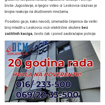
bivše Jugoslavije, a njegov video iz Leskovca izazvao je
brojne reakcije na društvenim mrežama.
Posebno ga je, kako navodi, iznenadila činjenica da veliki
broj mladih u Leskovcu vozi električne skutere
bez
zaštitnih kaciga
, često čak i pored saobraćajne policije.