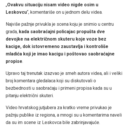
„
Ovakvu situaciju nisam video nigde osim u
Leskovcu
“, komentariše on u jednom delu videa.
Najviše pažnje privukla je scena koju je snimio u centru
grada,
kada saobraćajni policajac propušta dve
devojke na električnom skuteru koje voze bez
kacige, dok istovremeno zaustavlja i kontroliše
mladića koji je imao kacigu i poštovao saobraćajne
propise
.
Upravo taj trenutak izazvao je smeh autora videa, ali i veliki
broj komentara gledalaca koji su diskutovali o
bezbednosti u saobraćaju i primeni propisa kada su u
pitanju električni skuteri.
Video hrvatskog jutjubera za kratko vreme privukao je
pažnju publike iz regiona, a mnogi su u komentarima naveli
da su im scene iz Leskovca bile zabrinjavajuće.