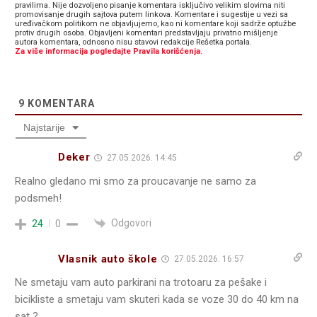
pravilima. Nije dozvoljeno pisanje komentara isključivo velikim slovima niti
promovisanje drugih sajtova putem linkova. Komentare i sugestije u vezi sa
uređivačkom politikom ne objavljujemo, kao ni komentare koji sadrže optužbe
protiv drugih osoba. Objavljeni komentari predstavljaju privatno mišljenje
autora komentara, odnosno nisu stavovi redakcije Rešetka portala.
Za više informacija pogledajte Pravila korišćenja.
9
KOMENTARA
Najstarije
Deker
27.05.2026. 14:45
Realno gledano mi smo za proucavanje ne samo za
podsmeh!
Odgovori
24
0
Vlasnik auto škole
27.05.2026. 16:57
Ne smetaju vam auto parkirani na trotoaru za pešake i
bicikliste a smetaju vam skuteri kada se voze 30 do 40 km na
sat ?