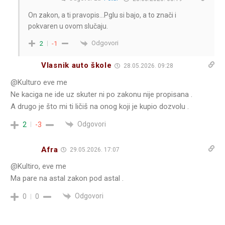
On zakon, a ti pravopis…Pglu si bajo, a to znači i
pokvaren u ovom slučaju.
Odgovori
2
-1
Vlasnik auto škole
28.05.2026. 09:28
@Kulturo eve me
Ne kaciga ne ide uz skuter ni po zakonu nije propisana .
A drugo je što mi ti ličiš na onog koji je kupio dozvolu .
Odgovori
2
-3
Afra
29.05.2026. 17:07
@Kultiro, eve me
Ma pare na astal zakon pod astal .
Odgovori
0
0