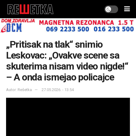
„Pritisak na tlak“ snimio
Leskovac: „Ovakve scene sa
skuterima nisam video nigde!“
– A onda ismejao policajce
Autor: Rešetka
27.05.2026. - 13:54