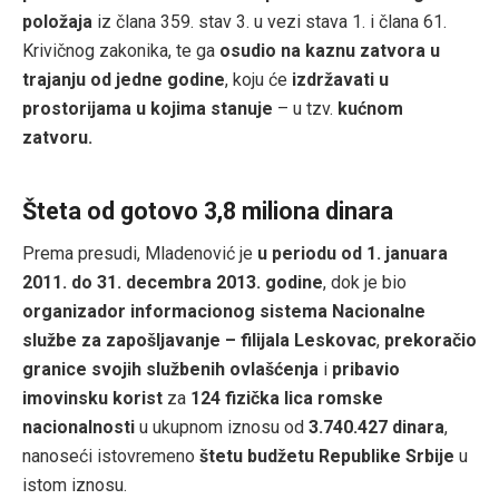
položaja
iz člana 359. stav 3. u vezi stava 1. i člana 61.
Krivičnog zakonika, te ga
osudio na kaznu zatvora u
trajanju od jedne godine
, koju će
izdržavati u
prostorijama u kojima stanuje
– u tzv.
kućnom
zatvoru.
Šteta od gotovo 3,8 miliona dinara
Prema presudi, Mladenović je
u periodu od 1. januara
2011. do 31. decembra 2013. godine
, dok je bio
organizador informacionog sistema Nacionalne
službe za zapošljavanje – filijala Leskovac
,
prekoračio
granice svojih službenih ovlašćenja
i
pribavio
imovinsku korist
za
124 fizička lica romske
nacionalnosti
u ukupnom iznosu od
3.740.427 dinara
,
nanoseći istovremeno
štetu budžetu Republike Srbije
u
istom iznosu.