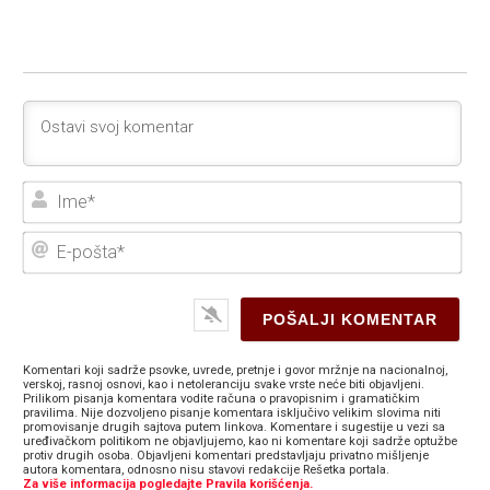
Ime
E-
poš
Komentari koji sadrže psovke, uvrede, pretnje i govor mržnje na nacionalnoj,
verskoj, rasnoj osnovi, kao i netoleranciju svake vrste neće biti objavljeni.
Prilikom pisanja komentara vodite računa o pravopisnim i gramatičkim
pravilima. Nije dozvoljeno pisanje komentara isključivo velikim slovima niti
promovisanje drugih sajtova putem linkova. Komentare i sugestije u vezi sa
uređivačkom politikom ne objavljujemo, kao ni komentare koji sadrže optužbe
protiv drugih osoba. Objavljeni komentari predstavljaju privatno mišljenje
autora komentara, odnosno nisu stavovi redakcije Rešetka portala.
Za više informacija pogledajte Pravila korišćenja.