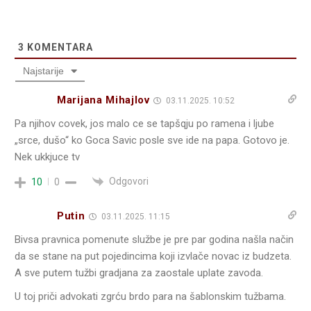
3
KOMENTARA
Najstarije
Marijana Mihajlov
03.11.2025. 10:52
Pa njihov covek, jos malo ce se tapšqju po ramena i ljube
„srce, dušo“ ko Goca Savic posle sve ide na papa. Gotovo je.
Nek ukkjuce tv
Odgovori
10
0
Putin
03.11.2025. 11:15
Bivsa pravnica pomenute službe je pre par godina našla način
da se stane na put pojedincima koji izvlače novac iz budzeta.
A sve putem tužbi gradjana za zaostale uplate zavoda.
U toj priči advokati zgrću brdo para na šablonskim tužbama.