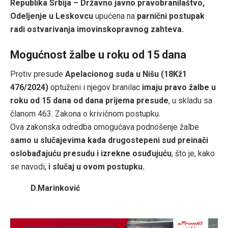
Republika Srbija – Državno javno pravobranilaštvo,
Odeljenje u Leskovcu
upućena na
parnični postupak
radi ostvarivanja imovinskopravnog zahteva.
Mogućnost žalbe u roku od 15 dana
Protiv presude
Apelacionog suda u Nišu (18Kž1
476/2024)
optuženi i njegov branilac
imaju pravo žalbe u
roku od 15 dana od dana prijema presude
, u skladu sa
članom 463. Zakona o krivičnom postupku.
Ova zakonska odredba omogućava podnošenje žalbe
samo u slučajevima kada drugostepeni sud preinači
oslobađajuću presudu i izrekne osuđujuću
, što je, kako
se navodi,
i slučaj u ovom postupku.
D.Marinković