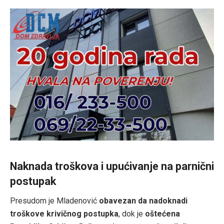
Naknada troškova i upućivanje na parnični
postupak
Presudom je Mladenović
obavezan da nadoknadi
troškove krivičnog postupka
, dok je
oštećena