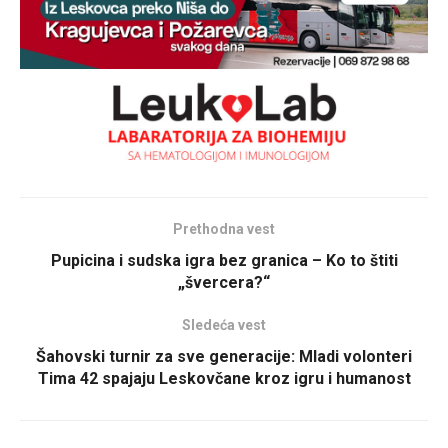
Prethodna vest
Pupicina i sudska igra bez granica – Ko to štiti
„švercera?“
Sledeća vest
Šahovski turnir za sve generacije: Mladi volonteri
Tima 42 spajaju Leskovčane kroz igru i humanost