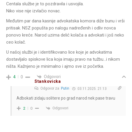
Centala službe je to pozdravila i usvojila.
Niko vise nije izvlačio novac.
Međutim par dana kasnije advokatska komora diže bunu i vrši
pritisak. NSZ popušta po nalogu nadređenih i odliv novca
ponovo kreće. Narod uzima delić kolača a advokati i još neko
ceo kolač.
U našoj službi je i identifikovano lice koje je advokatima
dostavljalo spiskove lica koja imaju pravo na tužbu…i nikom
ništa. Kažnjeno je minimalno i ajmo sve iz početka.
Odgovori
4
0
Stankovicka
Odgovor za
Putin
03.11.2025. 21:13
Adbokati zidaju solitere po grad narod nek pase travu
Odgovori
2
0