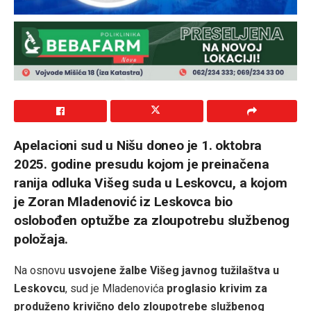
Apelacioni sud u Nišu doneo je 1. oktobra
2025. godine presudu kojom je preinačena
ranija odluka Višeg suda u Leskovcu, a kojom
je Zoran Mladenović iz Leskovca bio
oslobođen optužbe za zloupotrebu službenog
položaja.
Na osnovu
usvojene žalbe Višeg javnog tužilaštva u
Leskovcu
, sud je Mladenovića
proglasio krivim za
produženo krivično delo zloupotrebe službenog