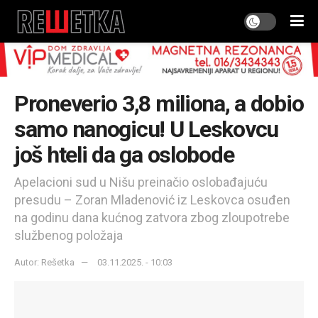
Proneverio 3,8 miliona, a dobio
samo nanogicu! U Leskovcu
još hteli da ga oslobode
Apelacioni sud u Nišu preinačio oslobađajuću
presudu – Zoran Mladenović iz Leskovca osuđen
na godinu dana kućnog zatvora zbog zloupotrebe
službenog položaja
Autor: Rešetka
03.11.2025. - 10:03