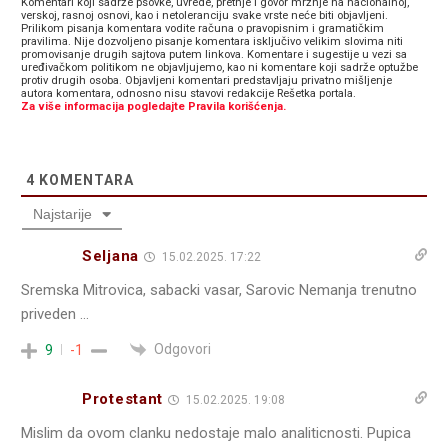
Komentari koji sadrže psovke, uvrede, pretnje i govor mržnje na nacionalnoj,
verskoj, rasnoj osnovi, kao i netoleranciju svake vrste neće biti objavljeni.
Prilikom pisanja komentara vodite računa o pravopisnim i gramatičkim
pravilima. Nije dozvoljeno pisanje komentara isključivo velikim slovima niti
promovisanje drugih sajtova putem linkova. Komentare i sugestije u vezi sa
uređivačkom politikom ne objavljujemo, kao ni komentare koji sadrže optužbe
protiv drugih osoba. Objavljeni komentari predstavljaju privatno mišljenje
autora komentara, odnosno nisu stavovi redakcije Rešetka portala.
Za više informacija pogledajte Pravila korišćenja.
4
KOMENTARA
Najstarije
Seljana
15.02.2025. 17:22
Sremska Mitrovica, sabacki vasar, Sarovic Nemanja trenutno
priveden …
Odgovori
9
-1
Protestant
15.02.2025. 19:08
Mislim da ovom clanku nedostaje malo analiticnosti. Pupica