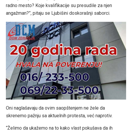
radno mesto? Koje kvalifikacije su presudile za njen
angažman?”, pitaju se Ljubišini doskorašnji saborci.
Oni naglašavaju da ovim saopštenjem ne žele da
skrenemo pažnju sa aktuelnih protesta, već naprotiv.
“Želimo da ukažemo na to kako vlast pokušava da ih