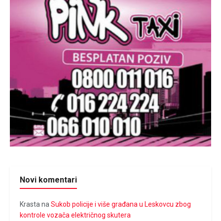
Novi komentari
Krasta
na
Sukob policije i više građana u Leskovcu zbog
kontrole vozača električnog skutera