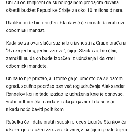
Oni su osumnjičeni da su nelegalnom prodajom duvana
oštetili budžet Republike Srbije za oko 10 miliona dinara.
Ukoliko bude bio osuđen, Stanković će morati da vrati svoj
odbornički mandat.
Kada se za ovaj slučaj saznalo u javnosti iz Grupe građana
“Svi za jednog, jedan za sve”, čiji je Stanković bio član,
zatražili su da on bude izbačen iz udruženja i da vrati
odbornički mandate.
On na to nije pristao, a u tome ga je, umesto da se barem
ogradi, zdušno podržao osnivač tog udruženja Aleksandar
Rangelov koji je tada izašao iz udruženja koje je osnovao,
vratio odbornički mandate i slagao javnost da se više
nikada neće baviti politikom.
Rešetka će i dalje pratiti sudski proces Ljubiše Stankovića
u kojem je optužen za šverc duvana, a na čijem poslednjem