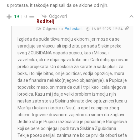
s protesta, it takodje napisali da se sklone od njih.
Odgovori
19
0
Roditelj
Odgovor za
Protestant
16.02.2025. 12:34
Izgleda da pukla tikva medju ekipom, jer moze da se
saradjuje sa vlascu, ali ispid zita, pa sada Siskin preko
svog ZGUBIDANA napada pupicu, kao i Milosa, i
zavetnika, ali ne objasnjava kako on i Carli dobijaju novac
preko projekata. On doskora za karate a sada plus i za
boks, i to nije bitno, on je politicar, vodja opozicije, mora
da se finansira nekako(njegovo objasnjenje), a Pupica je
topovsko meso, on mora da cuti i trpi, kao i cela njegova
lorodica. Kazu mi j da je veliki problem izmedju njih
nastao zato sto su Siskinu skinute dve optuznice(tuca u
Marfiju i kokain i kocka u Nisu), a opet ce pipica zbog
obicne trgovine duvanom zajedno sa sinom da zaglavi.
Jedino sto je Pupicu razocaralo je ponasanje Rangelova
koji se pere od njega i podrzava Siskina Zgubidana
Tek je poceo serijal, zanima me ko ce prvi da otbori sefa