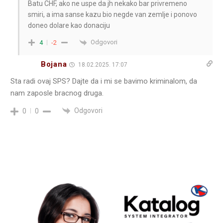
Batu CHF, ako ne uspe da jh nekako bar privremeno
smiri, a ima sanse kazu bio negde van zemlje i ponovo
doneo dolare kao donaciju
Odgovori
4
-2
Bojana
18.02.2025. 17:07
Sta radi ovaj SPS? Dajte da i mi se bavimo kriminalom, da
nam zaposle bracnog druga.
Odgovori
0
0