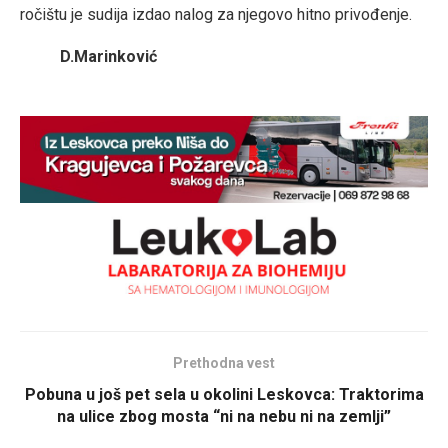
ročištu je sudija izdao nalog za njegovo hitno privođenje.
D.Marinković
Prethodna vest
Pobuna u još pet sela u okolini Leskovca: Traktorima
na ulice zbog mosta “ni na nebu ni na zemlji”