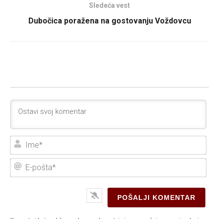
Sledeća vest
Dubočica poražena na gostovanju Voždovcu
Ime
E-
poš