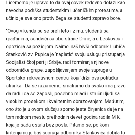
Licemerno je upravo to da ovaj čovek redovno dolazi kao
navodna podrška studentskim i učeničkim protestima, a
učinio je sve ono protiv čega se studenti zapravo bore.
“Ovog vikenda su se sreli leto i zima, studenti sa
građanima, sendviči sa obe strane Drine, a u Leskovcu i
opozicija sa pozicijom. Naime, naš bivši odbornik Ljubiša
Stanković zv. Pupica je ‘naplatio’ svoju uslugu pristupanja
Socijalističkoj partiji Srbije, radi formiranja njihove
odborničke grupe, zapošljavanjem svoje supruge u
Sportsko-rekreativnom centru, koju ‘držii ova politička
stranka. Da se razumemo, smatramo da svako ima pravo
da radi i da se zaposli, posebno mladi i stručni ljudi sa
visokim prosekom i kvalitetnim obrazovanjem. Međutim,
ono što je u ovom slučaju sporno jeste činjenica da je na
tom radnom mestu prethodnih devet godina radila M.K.,
koja je sada ostala bez posla. Pitamo se: po kom
kriterijumu je baš supruga odbornika Stankovića dobila to