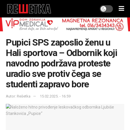
Pupici SPS zaposlio ženu u
Hali sportova – Odbornik koji
navodno podržava proteste
uradio sve protiv čega se
studenti zapravo bore
Autor: Rešetka
15.02.2025. - 16:59