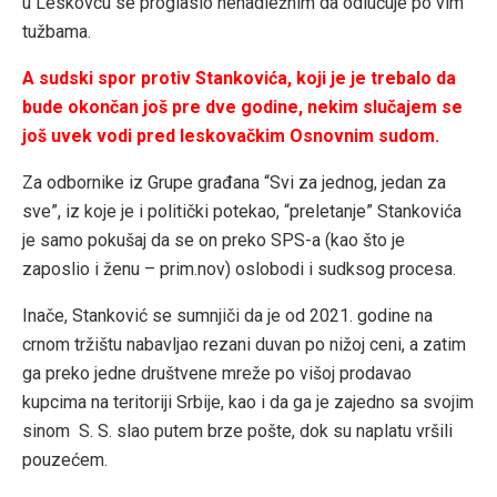
u Leskovcu se proglasio nenadležnim da odlučuje po vim
tužbama.
A sudski spor protiv Stankovića, koji je je trebalo da
bude okončan još pre dve godine, nekim slučajem se
još uvek vodi pred leskovačkim Osnovnim sudom.
Za odbornike iz Grupe građana “Svi za jednog, jedan za
sve”, iz koje je i politički potekao, “preletanje” Stankovića
je samo pokušaj da se on preko SPS-a (kao što je
zaposlio i ženu – prim.nov) oslobodi i sudksog procesa.
Inače, Stanković se sumnjiči da je od 2021. godine na
crnom tržištu nabavljao rezani duvan po nižoj ceni, a zatim
ga preko jedne društvene mreže po višoj prodavao
kupcima na teritoriji Srbije, kao i da ga je zajedno sa svojim
sinom S. S. slao putem brze pošte, dok su naplatu vršili
pouzećem.