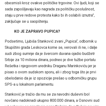
obesmisli kroz ovakve političke trgovine. Ovi ljudi, koji se
sada zapošljavaju kao nagrada za političku poslušnost,
staju u prve redove protesta kako bi ih oslabili iznutra”,
zaključuje se u saopštenju.
KO JE ZAPRAVO PUPICA?
Podsetimo, Ljubiša Stanković zvani „Pupica“, odbornik u
Skupštini grada Leskovca kome se, verovali ili ne, i dalje
sudi zbog sumnje da je švercom duvana ojadio budžetr
Srbije za 10 miliona dinara, podneo je dve tužbe portalu
Rešetka i njegovom uredniku Draganu Marinkoviću jer je
pisao o ovom sudskom sporu, ali i zbog toga što je prvi
obelodanio da je iz opozicije prešao u odborničku grupu
SPS-a u lokalnom parlamentu.
Stanković je tražio da mu se za navodni duševni bol
novčano nadoknadi ukupno 800.000 dinara, a Osnovni sud