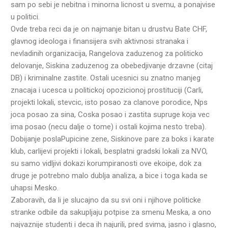
sam po sebi je nebitna i minorna licnost u svemu, a ponajvise
u politici.
Ovde treba reci da je on najmanje bitan u drustvu Bate CHF,
glavnog ideologa i finansijera svih aktivnosi stranaka i
nevladinih organizacija, Rangelova zaduzenog za politicko
delovanje, Siskina zaduzenog za obebedjivanje drzavne (citaj
DB) i kriminalne zastite. Ostali ucesnici su znatno manjeg
znacaja i ucesca u politickoj opozicionoj prostituciji (Carli,
projekti lokali, stevcic, isto posao za clanove porodice, Nps
joca posao za sina, Coska posao i zastita supruge koja vec
ima posao (necu dalje o tome) i ostali kojima nesto treba).
Dobijanje poslaPupicine zene, Siskinove pare za boks i karate
klub, carlijevi projekti i lokali, besplatni gradski lokali za NVO,
su samo vidljivi dokazi korumpiranosti ove ekoipe, dok za
druge je potrebno malo dublja analiza, a bice i toga kada se
uhapsi Mesko.
Zaboravih, da li je slucajno da su svi oni i njihove politicke
stranke odbile da sakupljaju potpise za smenu Meska, a ono
najvaznije studenti i deca ih najurili, pred svima, jasno i glasno,