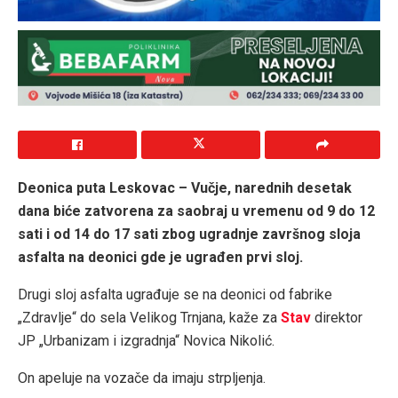
Deonica puta Leskovac – Vučje, narednih desetak
dana biće zatvorena za saobraj u vremenu od 9 do 12
sati i od 14 do 17 sati zbog ugradnje završnog sloja
asfalta na deonici gde je ugrađen prvi sloj.
Drugi sloj asfalta ugrađuje se na deonici od fabrike
„Zdravlje“ do sela Velikog Trnjana, kaže za
Stav
direktor
JP „Urbanizam i izgradnja“ Novica Nikolić.
On apeluje na vozače da imaju strpljenja.