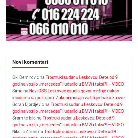
Novi komentari
Oki Demirovic
na
Trostruki sudar u Leskovcu: Dete od 9
godina vozilo „mercedes“ i udarilo u BMW i taksi?! – VIDEO
Sima
na
Novi DSS Leskovac osudio govor mržnje nakon
incidenta sa policijom: Zakoni moraju važiti jednako za sve
Goran Djordjevic
na
Trostruki sudar u Leskovcu: Dete od 9
godina vozilo „mercedes“ i udarilo u BMW i taksi?! – VIDEO
Sram te bilo
na
Trostruki sudar u Leskovcu: Dete od 9
godina vozilo „mercedes“ i udarilo u BMW i taksi?! – VIDEO
Nikolic Zoran
na
Trostruki sudar u Leskovcu: Dete od 9