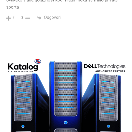
Svakako vlada gojaznost kod mlađih neka se malo private
sporta
Odgovori
0
0