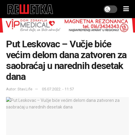
Put Leskovac – Vučje biće
većim delom dana zatvoren za
saobraćaj u narednih desetak
dana
Autor: Stav.Life
05.07.2022. - 11:57