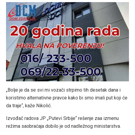
„Bolje je da se svi mi vozači strpimo tih desetak dana i
koristimo alternativne pravce kako bi smo imali put koji će
da traje“, kaže Nikolić.
Izvođač radova JP „Putevi Srbije“ rešenje zaa izmenu
režima saobraćaja dobilo je od nadležnog ministarstva.