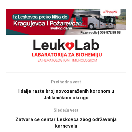
Prethodna vest
I dalje raste broj novozaraženih koronom u
Jablaničkom okrugu
Sledeća vest
Zatvara ce centar Leskovca zbog održavanja
karnevala