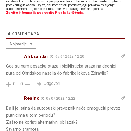
uređivačkom politikom ne objavljujemo, kao ni komentare koji sadrže optužbe
protiv drugih osoba. Objavljeni komentari predstavljaju privatno mišljenje
autora komentara, odnosno nisu stavovi redakcije Rešetka portala.
Za više informacija pogledajte Pravila korišćenja.
4
KOMENTARA
Najstarije
Alrksandar
05.07.2022. 12:20
Gde su nam pesacka staza i biciklisticka staza na deonici
puta od Ohridskog naselja do fabrike lekova Zdravlje?
Odgovori
0
0
Realno
05.07.2022. 12:22
Da li je istina da autobuski prevoznik neće omogućiti prevoz
putnicima u tom periodu?
Zašto ne koristi alternativni obilazak?
Stvarno sramota