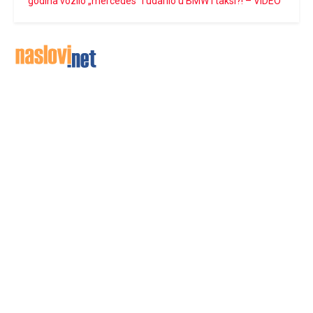
godina vozilo „mercedes“ i udarilo u BMW i taksi?! – VIDEO