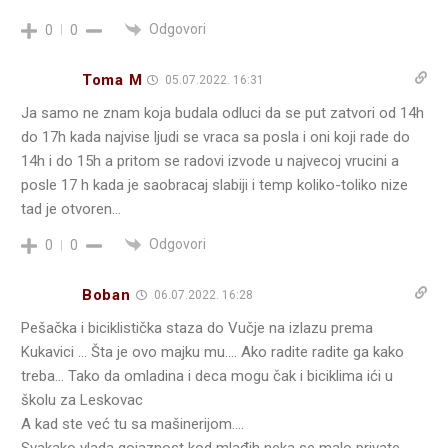
Odgovori
0
0
Toma M
05.07.2022. 16:31
Ja samo ne znam koja budala odluci da se put zatvori od 14h
do 17h kada najvise ljudi se vraca sa posla i oni koji rade do
14h i do 15h a pritom se radovi izvode u najvecoj vrucini a
posle 17 h kada je saobracaj slabiji i temp koliko-toliko nize
tad je otvoren…
Odgovori
0
0
Boban
06.07.2022. 16:28
Pešačka i biciklistička staza do Vučje na izlazu prema
Kukavici … Šta je ovo majku mu…. Ako radite radite ga kako
treba… Tako da omladina i deca mogu čak i biciklima ići u
školu za Leskovac
A kad ste već tu sa mašinerijom….