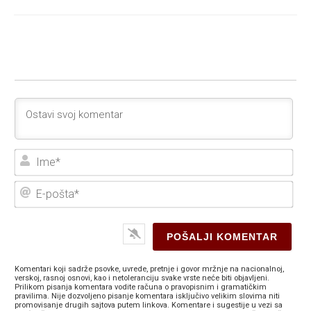
Ime
E-
poš
Komentari koji sadrže psovke, uvrede, pretnje i govor mržnje na nacionalnoj,
verskoj, rasnoj osnovi, kao i netoleranciju svake vrste neće biti objavljeni.
Prilikom pisanja komentara vodite računa o pravopisnim i gramatičkim
pravilima. Nije dozvoljeno pisanje komentara isključivo velikim slovima niti
promovisanje drugih sajtova putem linkova. Komentare i sugestije u vezi sa