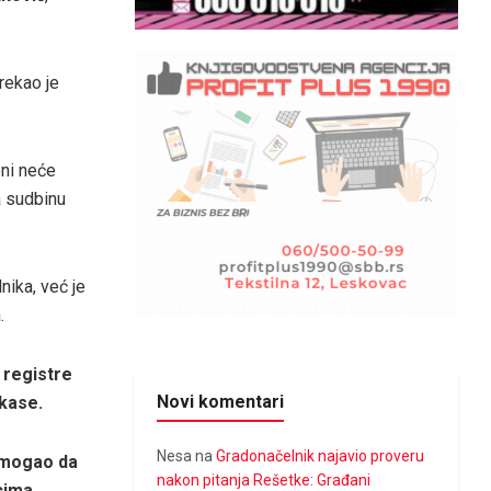
rekao je
eni neće
a sudbinu
nika, već je
.
 registre
Novi komentari
kase.
Nesa
na
Gradonačelnik najavio proveru
 mogao da
nakon pitanja Rešetke: Građani
cima