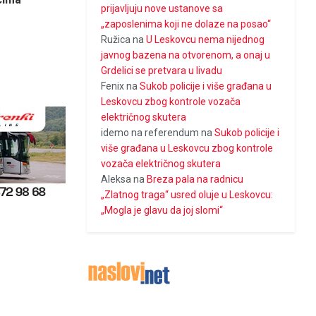
prijavljuju nove ustanove sa
„zaposlenima koji ne dolaze na posao“
Ružica
na
U Leskovcu nema nijednog
javnog bazena na otvorenom, a onaj u
Grdelici se pretvara u livadu
Fenix
na
Sukob policije i više građana u
Leskovcu zbog kontrole vozača
električnog skutera
idemo na referendum
na
Sukob policije i
više građana u Leskovcu zbog kontrole
vozača električnog skutera
Aleksa
na
Breza pala na radnicu
„Zlatnog traga“ usred oluje u Leskovcu:
„Mogla je glavu da joj slomi“