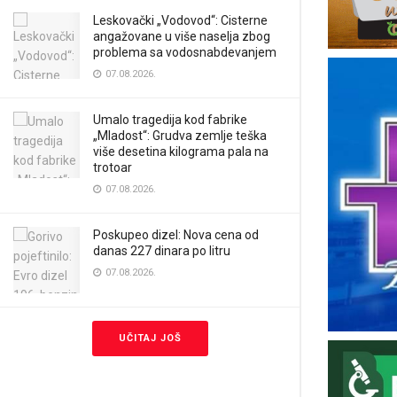
Leskovački „Vodovod“: Cisterne
angažovane u više naselja zbog
problema sa vodosnabdevanjem
07.08.2026.
Umalo tragedija kod fabrike
„Mladost“: Grudva zemlje teška
više desetina kilograma pala na
trotoar
07.08.2026.
Poskupeo dizel: Nova cena od
danas 227 dinara po litru
07.08.2026.
UČITAJ JOŠ