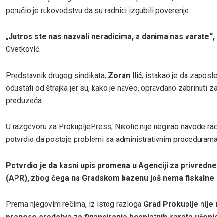
poručio je rukovodstvu da su radnici izgubili poverenje.
„
Jutros ste nas nazvali neradicima, a danima nas varate“,
Cvetković.
Predstavnik drugog sindikata,
Zoran Ilić
, istakao je da zaposl
odustati od štrajka jer su, kako je naveo, opravdano zabrinuti z
preduzeća.
U razgovoru za ProkupljePress, Nikolić nije negirao navode rad
potvrdio da postoje problemi sa administrativnim procedurama
Potvrdio je da kasni upis promena u Agenciji za privredne
(APR), zbog čega na Gradskom bazenu još nema fiskalne 
Prema njegovim rečima, iz istog razloga
Grad Prokuplje nije
prenese sredstva za finansiranje besplatnih karata učeni