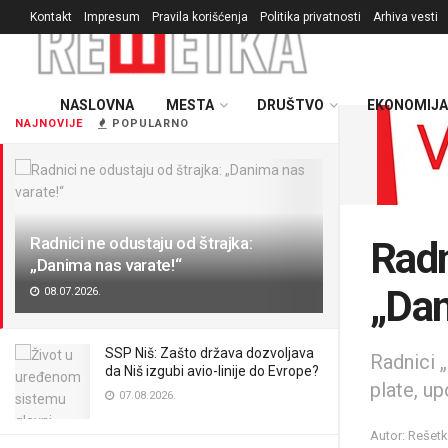
Kontakt
Impresum
Pravila korišćenja
Politika privatnosti
Arhiva vesti
NASLOVNA
MESTA
DRUŠTVO
EKONOMIJA
NAJNOVIJE
POPULARNO
Radnici ne odustaju od štrajka:
Radn
„Danima nas varate!“
„Dan
08.07.2026.
SSP Niš: Zašto država dozvoljava
Radnici 
da Niš izgubi avio-linije do Evrope?
plate, u
07.08.2026.
Autor: Rešet