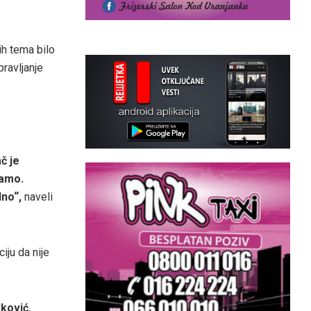
h tema bilo
ravljanje
č je
jamo.
lno“,
naveli
ciju da nije
ković
,