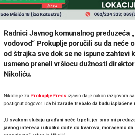
Radnici Javnog komunalnog preduzeća „
vodovod“ Prokuplje poručili su da neće o
od štrajka sve dok se ne ispune zahtevi 
usmeno preneli vršiocu dužnosti direktor
Nikoliću.
Nikolić je za
ProkupljePress
izjavio da je nakon razgovora s
postignut dogovor i da bi
zarade trebalo da budu isplaćene 
„
U svakom slučaju građani neće trpeti, jer smo mi preduz
javnog interesa i ukoliko dođe do kvarova, moraćemo da