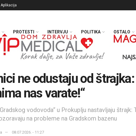
Aplikacija
PROTESTI
INTERVJU
POLITIKA
OSTALO
ici ne odustaju od štrajka:
ima nas varate!“
„Gradskog vodovoda“ u Prokuplju nastavljaju štrajk: 
pozoravaju na probleme na Gradskom bazenu
ka
08.07.2026. - 11:27