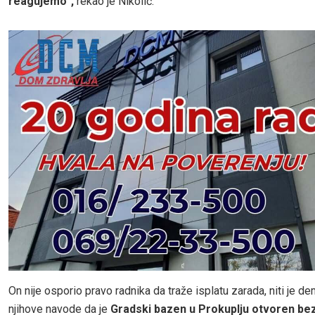
reagujemo“,
rekao je Nikolić.
On nije osporio pravo radnika da traže isplatu zarada, niti je 
njihove navode da je
Gradski bazen u Prokuplju otvoren bez