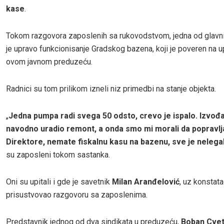
kase
.
Tokom razgovora zaposlenih sa rukovodstvom, jedna od glavni
je upravo funkcionisanje Gradskog bazena, koji je poveren na up
ovom javnom preduzeću.
Radnici su tom prilikom izneli niz primedbi na stanje objekta.
„
Jedna pumpa radi svega 50 odsto, crevo je ispalo. Izvođa
navodno uradio remont, a onda smo mi morali da popravl
Direktore, nemate fiskalnu kasu na bazenu, sve je nelega
su zaposleni tokom sastanka.
Oni su upitali i gde je savetnik
Milan Aranđelović
, uz konstata
prisustvovao razgovoru sa zaposlenima.
Predstavnik jednog od dva sindikata u preduzeću,
Boban Cvet