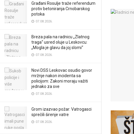
Građani Rosulje traže referendum
protiv betoniranja Crnobarskog
potoka
07.08.2026.
Breza pala na radnicu „Zlatnog
traga“ usred oluje u Leskovcu:
„Mogla je glavu da joj slomi“
07.08.2026.
Novi DSS Leskovac osudio govor
mržnje nakon incidenta sa
policijom: Zakoni moraju važiti
jednako za sve
07.08.2026.
Grom izazvao požar: Vatrogasci
sprečili širenje vatre
07.08.2026.