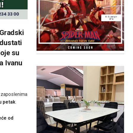
Gradski
dustati
koje su
a Ivanu
a zaposlenima
u petak
.
eće od