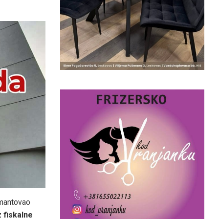
demantovao
 fiskalne