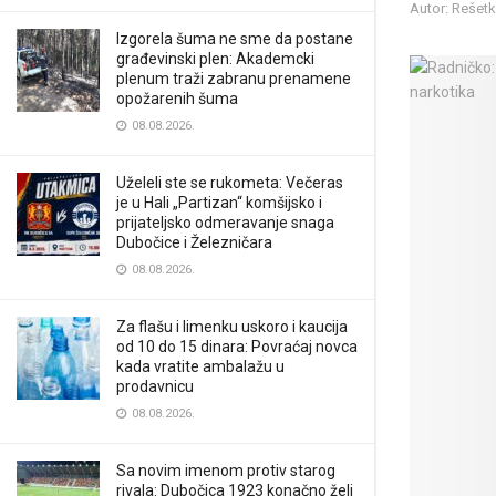
Autor: Rešet
Izgorela šuma ne sme da postane
građevinski plen: Akademcki
plenum traži zabranu prenamene
opožarenih šuma
08.08.2026.
Uželeli ste se rukometa: Večeras
je u Hali „Partizan“ komšijsko i
prijateljsko odmeravanje snaga
Dubočice i Železničara
08.08.2026.
Za flašu i limenku uskoro i kaucija
od 10 do 15 dinara: Povraćaj novca
kada vratite ambalažu u
prodavnicu
08.08.2026.
Sa novim imenom protiv starog
rivala: Dubočica 1923 konačno želi