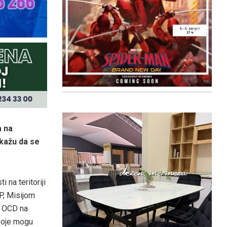
a na
kažu da se
 na teritoriji
P, Misijom
, OCD na
 koje mogu