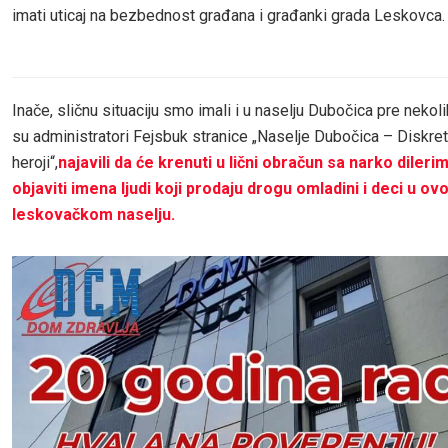
imati uticaj na bezbednost građana i građanki grada Leskovca.
Inače, sličnu situaciju smo imali i u naselju Dubočica pre neko
su administratori Fejsbuk stranice „Naselje Dubočica – Diskret
heroji“,
najavili da će krenuti u lični obračun sa narko dilerim
objaviti imena ljudi koji prodaju drogu omladini i deci u o
leskovačkom naselju.