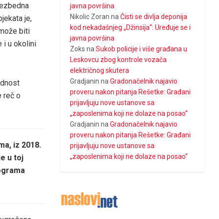
ebezbedna
javna površina
Nikolic Zoran
na
Čisti se divlja deponija
jekata je,
kod nekadašnjeg „Džinsija“: Uređuje se i
može biti
javna površina
i u okolini
Zoks
na
Sukob policije i više građana u
Leskovcu zbog kontrole vozača
električnog skutera
Gradjanin
na
Gradonačelnik najavio
ednost
proveru nakon pitanja Rešetke: Građani
 reč o
prijavljuju nove ustanove sa
„zaposlenima koji ne dolaze na posao“
Gradjanin
na
Gradonačelnik najavio
proveru nakon pitanja Rešetke: Građani
a, iz 2018.
prijavljuju nove ustanove sa
„zaposlenima koji ne dolaze na posao“
e u toj
lograma