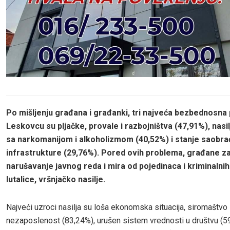
Po mišljenju gra
đ
ana i gra
đ
anki, tri najve
ć
a bezbednosna 
Leskovcu su plja
č
ke, provale i razbojni
š
tva (47,91%), nas
sa narkomanijom i alkoholizmom (40,52%) i stanje saobra
infrastrukture (29,76%). Pored ovih problema, gra
đ
ane za
narušavanje javnog reda i mira od pojedinaca i kriminalnih
lutalice, vršnja
č
ko nasilje.
Najveći uzroci nasilja su loša ekonomska situacija, siromaštvo 
nezaposlenost (83,24%), urušen sistem vrednosti u društvu (59