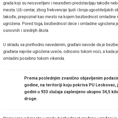
grada koji su neosvetljeni i neuređeni predstavljaju takođe n
mesta. Uži centar, zbog frekvencije ljudi i broja ugostiteljskih ob
takođe, prepoznat kao mesto na kojem bezbednost omladine 
ugrožena. Pored toga, bezbednost dece i omladine ugrožena je 
osnovnih i srednjih škola.
U skladu sa prethodno navedenim, građani navode da je bezb
građana najviše ugrožena uveče, odnosno tokom noći, a kada je
omladini posebno tokom vikenda.
Prema poslednjim zvanično objavljenim podacim
godine, na teritoriji koju pokriva PU Leskovac, j
godini u 933 slučaja zaplenjeno ukupno 34,5 ki
droge.