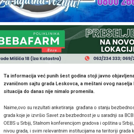
Ta informacija već punih šest godina stoji javno objavljen
zvaničnom sajtu grada Leskovca, a meštani ovog naselja 
situacija do danas nije nimalo promenila.
Naime,ovo su rezultati anketiranja građana o stanju bezbednosti
grada koje je izvršio Savet za bezbednost je u saradnji sa BCB
OEBS u Srbiji, Stalnom konferencijom gradova i opština u Srbiji
nivou grada, i svim relevantnim institucijama na teritoriji grada