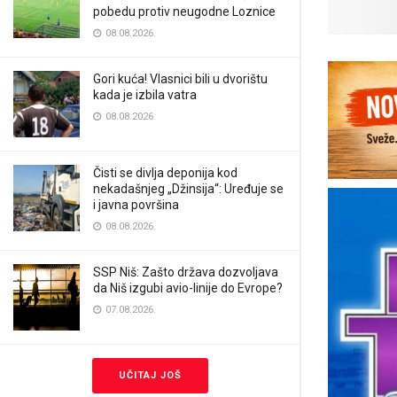
pobedu protiv neugodne Loznice
08.08.2026.
Gori kuća! Vlasnici bili u dvorištu
kada je izbila vatra
08.08.2026.
Čisti se divlja deponija kod
nekadašnjeg „Džinsija“: Uređuje se
i javna površina
08.08.2026.
SSP Niš: Zašto država dozvoljava
da Niš izgubi avio-linije do Evrope?
07.08.2026.
UČITAJ JOŠ