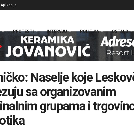
Aplikacija
PROTESTI
INTERVJU
POLITIKA
OSTALO
ičko: Naselje koje Leskov
zuju sa organizovanim
inalnim grupama i trgovi
otika