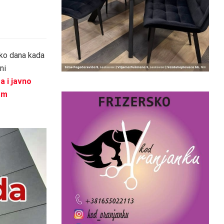
liko dana kada
ni
a i javno
vom