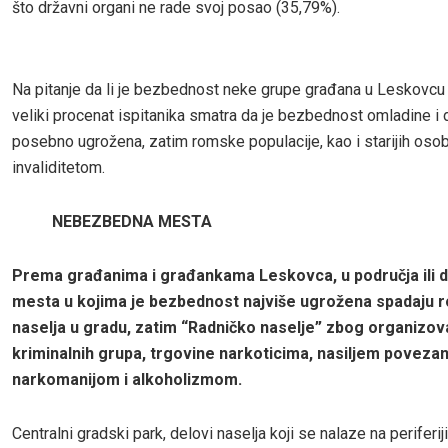
što državni organi ne rade svoj posao (35,79%).
Na pitanje da li je bezbednost neke grupe građana u Leskovcu
veliki procenat ispitanika smatra da je bezbednost omladine i
posebno ugrožena, zatim romske populacije, kao i starijih oso
invaliditetom.
NEBEZBEDNA MESTA
Prema gra
đ
anima i gra
đ
ankama Leskovca, u podru
č
ja ili
mesta u kojima je bezbednost najviše ugrožena spadaju 
naselja u gradu, zatim “Radni
č
ko naselje
”
zbog organizov
kriminalnih grupa, trgovine narkoticima, nasiljem poveza
narkomanijom i alkoholizmom.
Centralni gradski park, delovi naselja koji se nalaze na periferiji