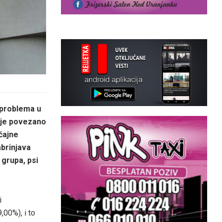
problema u
ilje povezano
ć
ajne
brinjava
 grupa, psi
i
,00%), i to