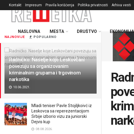
Kontakt
Impresum
Pravila korišćenja
Politika privatnosti
Arhiva vesti
NASLOVNA
MESTA
DRUŠTVO
EKONOMIJA
NAJNOVIJE
POPULARNO
Radničko: Naselje koje Leskovčani
povezuju sa organizovanim
kriminalnim grupama i trgovinom
Radn
narkotika
pove
10.06.2021.
krim
Mladi teniser Pavle Stojiljkoivć iz
Leskovca sa reperezentacijom
nark
Srbije izborio vizu za juniorski
Dejvis kup
08.08.2026.