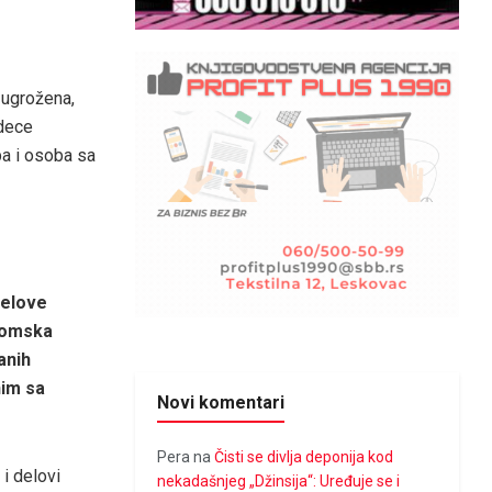
 ugrožena,
 dece
ba i osoba sa
 delove
romska
anih
nim sa
Novi komentari
Pera
na
Čisti se divlja deponija kod
 i delovi
nekadašnjeg „Džinsija“: Uređuje se i