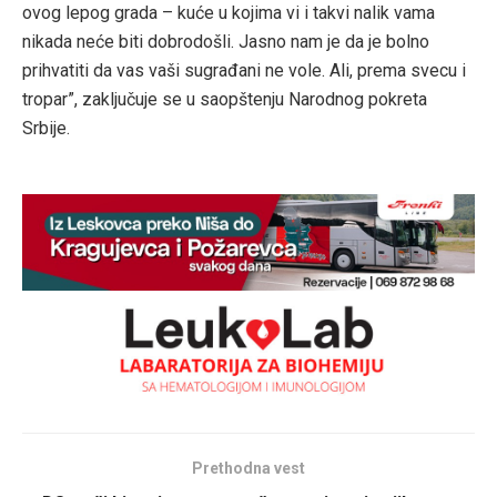
ovog lepog grada – kuće u kojima vi i takvi nalik vama
nikada neće biti dobrodošli. Jasno nam je da je bolno
prihvatiti da vas vaši sugrađani ne vole. Ali, prema svecu i
tropar”, zaključuje se u saopštenju Narodnog pokreta
Srbije.
Prethodna vest