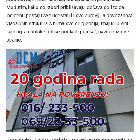
Međutim, kako se izbori približavaju, dešava se i to da
incidenti postaju sve učestaliji i sve suroviji, a povezanost
vladajućih struktura s njima sve očiglednija, imajući u vidu
tajming, a i stilske odlike poslatih poruka”, navode iz ove
stranje.