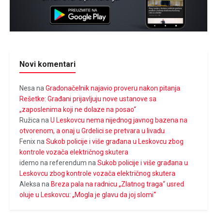
Novi komentari
Nesa
na
Gradonačelnik najavio proveru nakon pitanja
Rešetke: Građani prijavljuju nove ustanove sa
„zaposlenima koji ne dolaze na posao“
Ružica
na
U Leskovcu nema nijednog javnog bazena na
otvorenom, a onaj u Grdelici se pretvara u livadu
Fenix
na
Sukob policije i više građana u Leskovcu zbog
kontrole vozača električnog skutera
idemo na referendum
na
Sukob policije i više građana u
Leskovcu zbog kontrole vozača električnog skutera
Aleksa
na
Breza pala na radnicu „Zlatnog traga“ usred
oluje u Leskovcu: „Mogla je glavu da joj slomi“