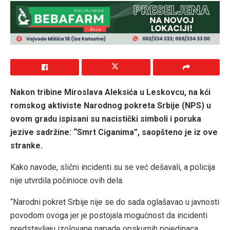
Nakon tribine Miroslava Aleksića u Leskovcu, na kći
romskog aktiviste Narodnog pokreta Srbije (NPS) u
ovom gradu ispisani su nacistički simboli i poruka
jezive sadržine: “Smrt Ciganima”, saopšteno je iz ove
stranke.
Kako navode, slični incidenti su se već dešavali, a policija
nije utvrdila počinioce ovih dela.
“Narodni pokret Srbije nije se do sada oglašavao u javnosti
povodom ovoga jer je postojala mogućnost da incidenti
predstavljaju izolovane napade opskurnih pojedinaca.