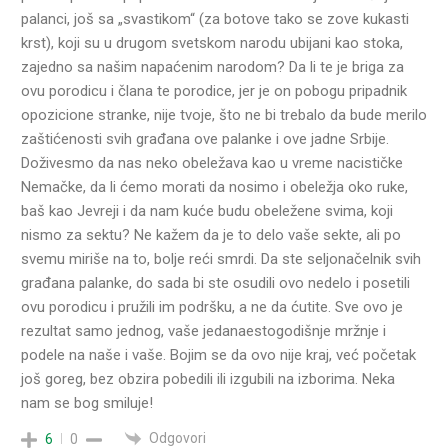
palanci, još sa „svastikom“ (za botove tako se zove kukasti
krst), koji su u drugom svetskom narodu ubijani kao stoka,
zajedno sa našim napaćenim narodom? Da li te je briga za
ovu porodicu i člana te porodice, jer je on pobogu pripadnik
opozicione stranke, nije tvoje, što ne bi trebalo da bude merilo
zaštićenosti svih građana ove palanke i ove jadne Srbije.
Doživesmo da nas neko obeležava kao u vreme nacističke
Nemačke, da li ćemo morati da nosimo i obeležja oko ruke,
baš kao Jevreji i da nam kuće budu obeležene svima, koji
nismo za sektu? Ne kažem da je to delo vaše sekte, ali po
svemu miriše na to, bolje reći smrdi. Da ste seljonačelnik svih
građana palanke, do sada bi ste osudili ovo nedelo i posetili
ovu porodicu i pružili im podršku, a ne da ćutite. Sve ovo je
rezultat samo jednog, vaše jedanaestogodišnje mržnje i
podele na naše i vaše. Bojim se da ovo nije kraj, već početak
još goreg, bez obzira pobedili ili izgubili na izborima. Neka
nam se bog smiluje!
Odgovori
6
0