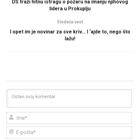
DS traži hitnu istragu o požaru na imanju njihovog
lidera u Prokuplju
Sledeća vest
I opet im je novinar za sve kriv… I ‘ajde to, nego što
lažu!
Ime
E-
poš