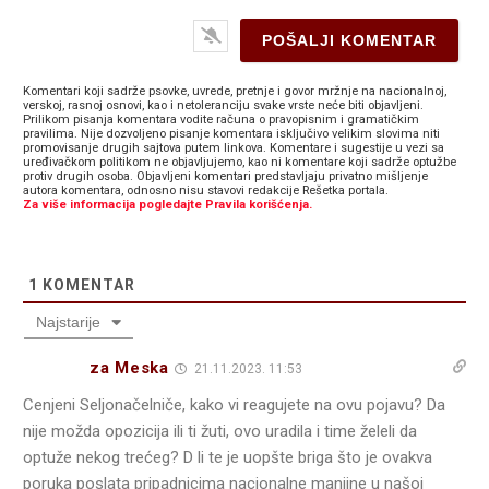
Komentari koji sadrže psovke, uvrede, pretnje i govor mržnje na nacionalnoj,
verskoj, rasnoj osnovi, kao i netoleranciju svake vrste neće biti objavljeni.
Prilikom pisanja komentara vodite računa o pravopisnim i gramatičkim
pravilima. Nije dozvoljeno pisanje komentara isključivo velikim slovima niti
promovisanje drugih sajtova putem linkova. Komentare i sugestije u vezi sa
uređivačkom politikom ne objavljujemo, kao ni komentare koji sadrže optužbe
protiv drugih osoba. Objavljeni komentari predstavljaju privatno mišljenje
autora komentara, odnosno nisu stavovi redakcije Rešetka portala.
Za više informacija pogledajte Pravila korišćenja.
1
KOMENTAR
Najstarije
za Meska
21.11.2023. 11:53
Cenjeni Seljonačelniče, kako vi reagujete na ovu pojavu? Da
nije možda opozicija ili ti žuti, ovo uradila i time želeli da
optuže nekog trećeg? D li te je uopšte briga što je ovakva
poruka poslata pripadnicima nacionalne manjine u našoj