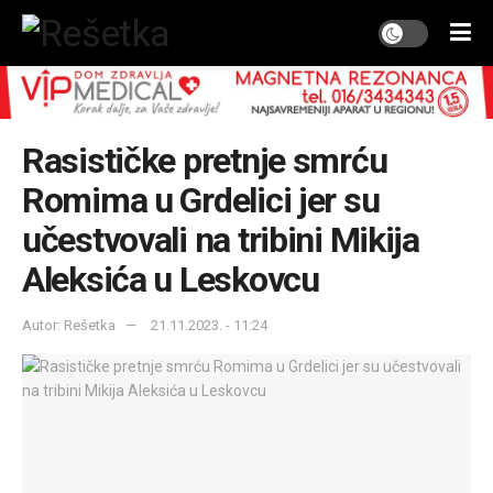
Rasističke pretnje smrću
Romima u Grdelici jer su
učestvovali na tribini Mikija
Aleksića u Leskovcu
Autor: Rešetka
21.11.2023. - 11:24