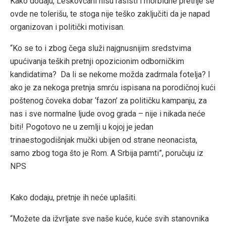
Kako dodaju, Leskovčani nisu rasisti i morbidne pretnje se
ovde ne tolerišu, te stoga nije teško zaključiti da je napad
organizovan i politički motivisan.
“Ko se to i zbog čega služi najgnusnijim sredstvima
upućivanja teških pretnji opozicionim odborničkim
kandidatima? Da li se nekome možda zadrmala fotelja? I
ako je za nekoga pretnja smrću ispisana na porodičnoj kući
poštenog čoveka dobar ‘fazon’ za političku kampanju, za
nas i sve normalne ljude ovog grada – nije i nikada neće
biti! Pogotovo ne u zemlji u kojoj je jedan
trinaestogodišnjak mučki ubijen od strane neonacista,
samo zbog toga što je Rom. A Srbija pamti”, poručuju iz
NPS
Kako dodaju, pretnje ih neće uplašiti.
“Možete da ižvrljate sve naše kuće, kuće svih stanovnika