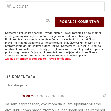
E-
poš
Komentari koji sadrže psovke, uvrede, pretnje i govor mržnje na nacionalnoj,
verskoj, rasnoj osnovi, kao i netoleranciju svake vrste neće biti objavljeni.
Prilikom pisanja komentara vodite računa o pravopisnim i gramatičkim
pravilima. Nije dozvoljeno pisanje komentara isključivo velikim slovima niti
promovisanje drugih sajtova putem linkova. Komentare i sugestije u vezi sa
uređivačkom politikom ne objavljujemo, kao ni komentare koji sadrže optužbe
protiv drugih osoba. Objavljeni komentari predstavljaju privatno mišljenje
autora komentara, odnosno nisu stavovi redakcije Rešetka portala.
Za više informacija pogledajte Pravila korišćenja.
15
KOMENTARA
Najstarije
Ja sam
26.09.2025. 11:56
Ja sam zaprepascen, ovo mora da je izmisljotina!? Mi smo
divni ljudi I divan narod, zivimo u super uredjenoj I savremenoj