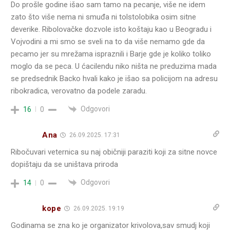
Do prošle godine išao sam tamo na pecanje, više ne idem
zato što više nema ni smuđa ni tolstolobika osim sitne
deverike. Ribolovačke dozvole isto koštaju kao u Beogradu i
Vojvodini a mi smo se sveli na to da više nemamo gde da
pecamo jer su mrežama ispraznili i Barje gde je koliko toliko
moglo da se peca. U ćacilendu niko ništa ne preduzima mada
se predsednik Backo hvali kako je išao sa policijom na adresu
ribokradica, verovatno da podele zaradu.
Odgovori
16
0
Ana
26.09.2025. 17:31
Ribočuvari veternica su naj običniji paraziti koji za sitne novce
dopištaju da se uništava priroda
Odgovori
14
0
kope
26.09.2025. 19:19
Godinama se zna ko je organizator krivolova,sav smudj koji