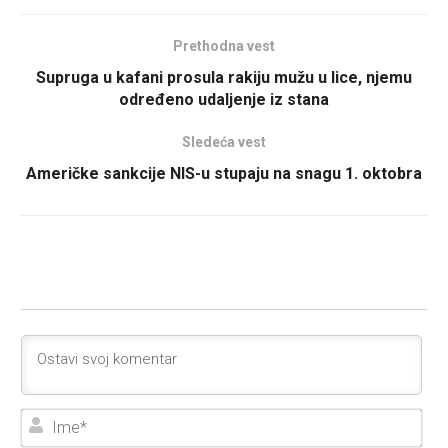
Prethodna vest
Supruga u kafani prosula rakiju mužu u lice, njemu
određeno udaljenje iz stana
Sledeća vest
Američke sankcije NIS-u stupaju na snagu 1. oktobra
Ime