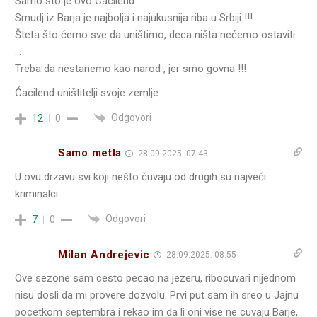
Samo što je ovo Ćacilend …
Smudj iz Barja je najbolja i najukusnija riba u Srbiji !!!
Šteta što ćemo sve da uništimo, deca ništa nećemo ostaviti
…
Treba da nestanemo kao narod , jer smo govna !!!
Ćacilend uništitelji svoje zemlje
Odgovori
12
0
Samo metla
28.09.2025. 07:43
U ovu drzavu svi koji nešto čuvaju od drugih su najveći
kriminalci
Odgovori
7
0
Milan Andrejevic
28.09.2025. 08:55
Ove sezone sam cesto pecao na jezeru, ribocuvari nijednom
nisu dosli da mi provere dozvolu. Prvi put sam ih sreo u Jajnu
pocetkom septembra i rekao im da li oni vise ne cuvaju Barje,