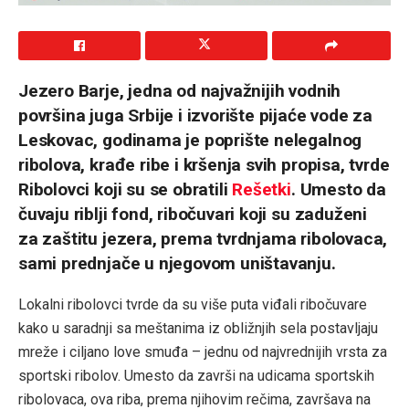
Jezero Barje, jedna od najvažnijih vodnih
površina juga Srbije i izvorište pijaće vode za
Leskovac, godinama je poprište nelegalnog
ribolova, krađe ribe i kršenja svih propisa, tvrde
Ribolovci koji su se obratili
Rešetki
. Umesto da
čuvaju riblji fond, ribočuvari koji su zaduženi
za zaštitu jezera, prema tvrdnjama ribolovaca,
sami prednjače u njegovom uništavanju.
Lokalni ribolovci tvrde da su više puta viđali ribočuvare
kako u saradnji sa meštanima iz obližnjih sela postavljaju
mreže i ciljano love smuđa – jednu od najvrednijih vrsta za
sportski ribolov. Umesto da završi na udicama sportskih
ribolovaca, ova riba, prema njihovim rečima, završava na