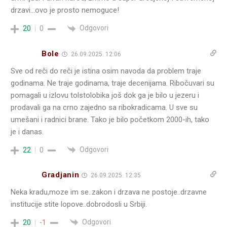
drzavi…ovo je prosto nemoguce!
Odgovori
20
0
Bole
26.09.2025. 12:06
Sve od reči do reči je istina osim navoda da problem traje
godinama. Ne traje godinama, traje decenijama. Ribočuvari su
pomagali u izlovu tolstolobika još dok ga je bilo u jezeru i
prodavali ga na crno zajedno sa ribokradicama. U sve su
umešani i radnici brane. Tako je bilo početkom 2000-ih, tako
je i danas.
Odgovori
22
0
Gradjanin
26.09.2025. 12:35
Neka kradu,moze im se..zakon i drzava ne postoje..drzavne
institucije stite lopove..dobrodosli u Srbiji.
Odgovori
20
-1