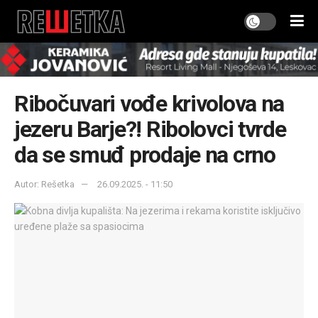
Ribočuvari vođe krivolova na
jezeru Barje?! Ribolovci tvrde
da se smuđ prodaje na crno
Autor: Rešetka
26.09.2025. - 11:50