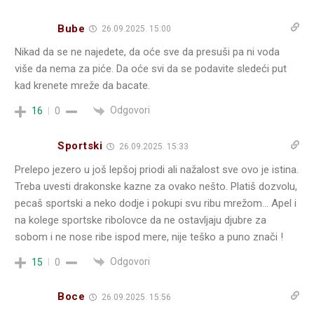
Bube
26.09.2025. 15:00
Nikad da se ne najedete, da oće sve da presuši pa ni voda
više da nema za piće. Da oće svi da se podavite sledeći put
kad krenete mreže da bacate.
Odgovori
16
0
Sportski
26.09.2025. 15:33
Prelepo jezero u još lepšoj priodi ali nažalost sve ovo je istina.
Treba uvesti drakonske kazne za ovako nešto. Platiš dozvolu,
pecaš sportski a neko dodje i pokupi svu ribu mrežom… Apel i
na kolege sportske ribolovce da ne ostavljaju djubre za
sobom i ne nose ribe ispod mere, nije teško a puno znači !
Odgovori
15
0
Boce
26.09.2025. 15:56