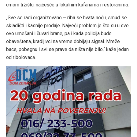
crnom tržištu, najčešće u lokalnim kafanama i restoranima.
„Sve se radi organizovano – riba se hvata noću, smuđ se
skladišti i kasnije prodaje. Najveći problem je što su u sve
ovo umešani i čuvari brane, pa i kada policija bude
obaveštena, kradljivci na vreme dobijaju signal. Mreže
bace, pobegnu i svi se prave da ništa nije bilo,“ kaže jedan
od ribolovaca.