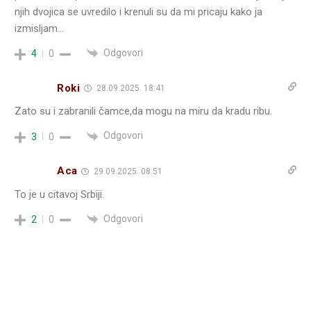
njih dvojica se uvredilo i krenuli su da mi pricaju kako ja
izmisljam…
Odgovori
4
0
Roki
28.09.2025. 18:41
Zato su i zabranili čamce,da mogu na miru da kradu ribu.
Odgovori
3
0
Aca
29.09.2025. 08:51
To je u citavoj Srbiji.
Odgovori
2
0