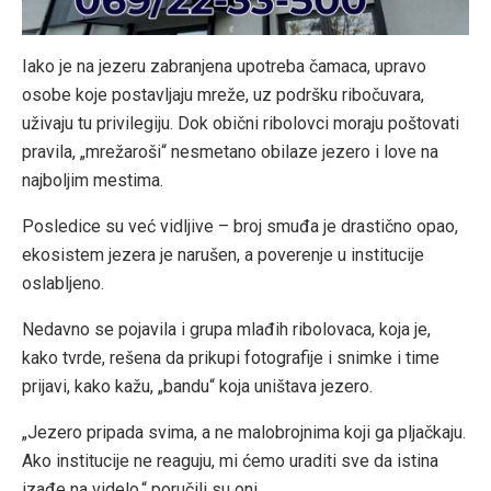
Iako je na jezeru zabranjena upotreba čamaca, upravo
osobe koje postavljaju mreže, uz podršku ribočuvara,
uživaju tu privilegiju. Dok obični ribolovci moraju poštovati
pravila, „mrežaroši“ nesmetano obilaze jezero i love na
najboljim mestima.
Posledice su već vidljive – broj smuđa je drastično opao,
ekosistem jezera je narušen, a poverenje u institucije
oslabljeno.
Nedavno se pojavila i grupa mlađih ribolovaca, koja je,
kako tvrde, rešena da prikupi fotografije i snimke i time
prijavi, kako kažu, „bandu“ koja uništava jezero.
„Jezero pripada svima, a ne malobrojnima koji ga pljačkaju.
Ako institucije ne reaguju, mi ćemo uraditi sve da istina
izađe na videlo,“ poručili su oni.