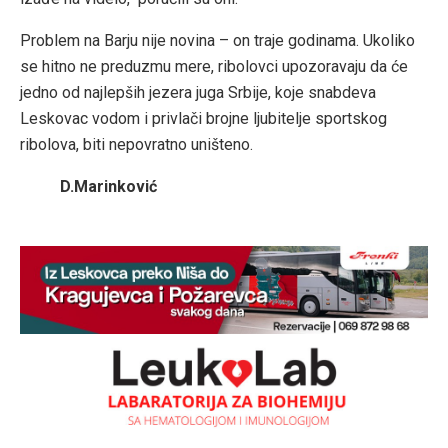
Problem na Barju nije novina – on traje godinama. Ukoliko
se hitno ne preduzmu mere, ribolovci upozoravaju da će
jedno od najlepših jezera juga Srbije, koje snabdeva
Leskovac vodom i privlači brojne ljubitelje sportskog
ribolova, biti nepovratno uništeno.
D.Marinković