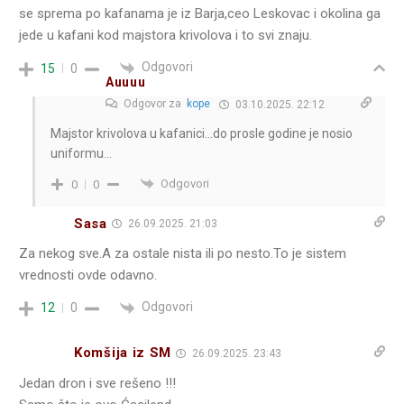
se sprema po kafanama je iz Barja,ceo Leskovac i okolina ga
jede u kafani kod majstora krivolova i to svi znaju.
Odgovori
15
0
Auuuu
Odgovor za
kope
03.10.2025. 22:12
Majstor krivolova u kafanici…do prosle godine je nosio
uniformu…
Odgovori
0
0
Sasa
26.09.2025. 21:03
Za nekog sve.A za ostale nista ili po nesto.To je sistem
vrednosti ovde odavno.
Odgovori
12
0
Komšija iz SM
26.09.2025. 23:43
Jedan dron i sve rešeno !!!