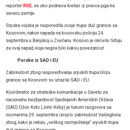
reporter
RSE
, se oko podneva kretao iz pravca juga ka
severu zemlje.
Srpska vojska je rasporedila svoje trupe duž granice sa
Kosovom, nakon napada na kosovsku policiju 24.
septembra u Banjskoj u Zvečanu. Kosovo je okrivilo Srbiju
za ovaj napad, koja negira bilo kakvu povezanost.
Poruke iz SAD i EU
Zabrinutost zbog raspoređivanja srpskih trupa blizu
granice sa Kosovom su izrazile SAD i EU.
Koordinator za strateške komunikacije u Savetu za
nacionalnu bezbjednost Sjedinjenih Američkih Država
(SAD) Džon Kirbi (John Kirby) je tokom razgovora sa
novinarima 29. septembra izrazio zabrinutost Vašingtona
zbog, kako je rekao, „velikog razmještanja“ srpskih trupa
duž granice sa Kosovom.