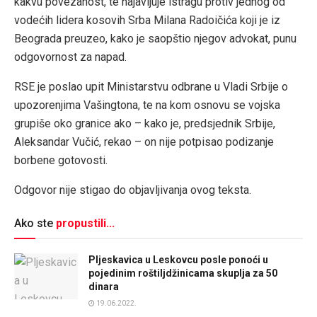
kakvu povezanost, te najavljuje istragu protiv jednog od
vodećih lidera kosovih Srba Milana Radoičića koji je iz
Beograda preuzeo, kako je saopštio njegov advokat, punu
odgovornost za napad.
RSE je poslao upit Ministarstvu odbrane u Vladi Srbije o
upozorenjima Vašingtona, te na kom osnovu se vojska
grupiše oko granice ako – kako je, predsjednik Srbije,
Aleksandar Vučić, rekao – on nije potpisao podizanje
borbene gotovosti.
Odgovor nije stigao do objavljivanja ovog teksta.
Ako ste
propustili...
Pljeskavica u Leskovcu posle ponoći u
pojedinim roštiljdžinicama skuplja za 50
dinara
19.06.2022.