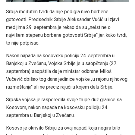
Srbija međutim tvrdi da nije podigla nivo borbene
gotovosti. Predsednik Srbije Aleksandar Vučić u izjavi
medijima 29. septembra je rekao da su „neistine o
najvišem stepenu borbene gotovosti Srbije“ jer, kako tvrdi,
to nije potpisao.
Nakon napada na kosovsku policiju 24. septembra u
Banjskoj u Zvečanu, Vojska Srbije je u saopštenju (27.
septembra) saopštila da je ministar odbrane Miloš
Vučević obišao tog dana jedinice vojske „u rejonu njihovog
razmeštanja“ ali ne precizirajući u kojem delu Srbije.
Srpska vojska je rasporedila svoje trupe duž granice sa
Kosovom, nakon napada na kosovsku policiju 24.
septembra u Banjskoj u Zvečanu.
Kosovo je okrivilo Srbiju za ovaj napad, koja negira bilo