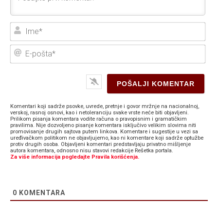
Ime
E-
poš
Komentari koji sadrže psovke, uvrede, pretnje i govor mržnje na nacionalnoj,
verskoj, rasnoj osnovi, kao i netoleranciju svake vrste neće biti objavljeni.
Prilikom pisanja komentara vodite računa o pravopisnim i gramatičkim
pravilima. Nije dozvoljeno pisanje komentara isključivo velikim slovima niti
promovisanje drugih sajtova putem linkova. Komentare i sugestije u vezi sa
uređivačkom politikom ne objavljujemo, kao ni komentare koji sadrže optužbe
protiv drugih osoba. Objavljeni komentari predstavljaju privatno mišljenje
autora komentara, odnosno nisu stavovi redakcije Rešetka portala.
Za više informacija pogledajte Pravila korišćenja.
0
KOMENTARA