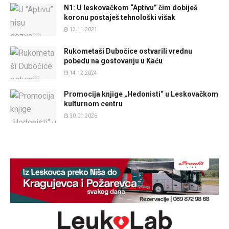
N1: U leskovačkom “Aptivu” čim dobiješ
koronu postaješ tehnološki višak
13.11.2021.
Rukometaši Dubočice ostvarili vrednu
pobedu na gostovanju u Kaću
14.12.2024.
Promocija knjige „Hedonisti“ u Leskovačkom
kulturnom centru
30.01.2026.