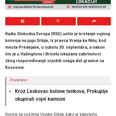
Radio Slobodna Evropa (RSE) uočio je kretanje vojnog
konvoja na jugu Srbije, iz pravca Vranja ka Nišu, kod
mesta Predejane, u subotu 30. septembra, a nakon
što je u Vašingtonu i Briselu iskazana zabrinutost
zbog raspoređivanje srpskih snaga duž granice sa
Kosovom.
Povezano:
Kroz Leskovac kolone tenkova, Prokuplje
okupirali vojni kamioni
Konvoj sa vozilima Vojske Srbije, kako je zabeležio