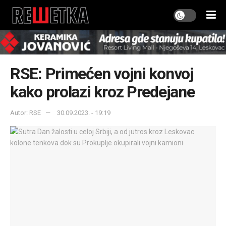
RSE: Primećen vojni konvoj
kako prolazi kroz Predejane
Autor: RSE
30.09.2023. - 19:19