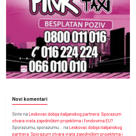
Novi komentari
Sinte
na
Leskovac dobija italijanskog partnera: Sporazum
otvara vrata zajedničkim projektima i fondovima EU?
Sporazumu, sporazumu....
na
Leskovac dobija italijanskog
partnera: Sporazum otvara vrata zajedničkim projektima i