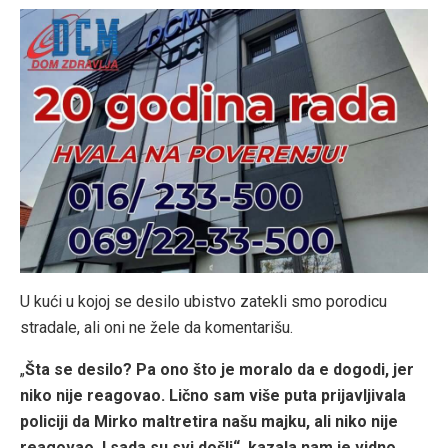
U kući u kojoj se desilo ubistvo zatekli smo porodicu
stradale, ali oni ne žele da komentarišu.
„
Šta se desilo? Pa ono što je moralo da e dogodi, jer
niko nije reagovao. Lično sam više puta prijavljivala
policiji da Mirko maltretira našu majku, ali niko nije
reagovao. I sada su svi došli“,
kazala nam je vidno