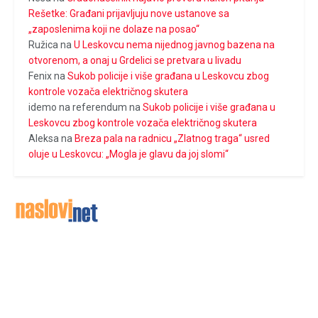
Rešetke: Građani prijavljuju nove ustanove sa
„zaposlenima koji ne dolaze na posao“
Ružica
na
U Leskovcu nema nijednog javnog bazena na
otvorenom, a onaj u Grdelici se pretvara u livadu
Fenix
na
Sukob policije i više građana u Leskovcu zbog
kontrole vozača električnog skutera
idemo na referendum
na
Sukob policije i više građana u
Leskovcu zbog kontrole vozača električnog skutera
Aleksa
na
Breza pala na radnicu „Zlatnog traga“ usred
oluje u Leskovcu: „Mogla je glavu da joj slomi“