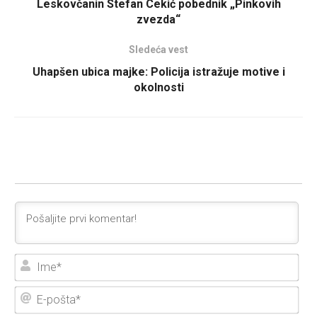
Leskovčanin Stefan Cekić pobednik „Pinkovih
zvezda“
Sledeća vest
Uhapšen ubica majke: Policija istražuje motive i
okolnosti
Ime
E-
poš