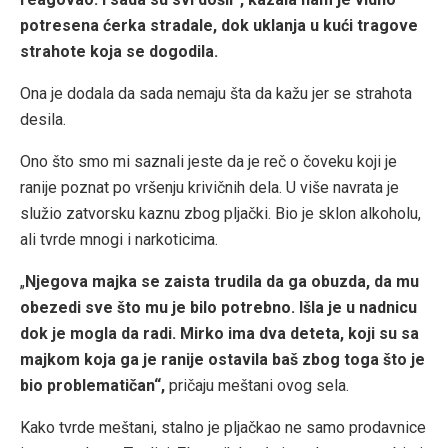
potresena ćerka stradale, dok uklanja u kući tragove
strahote koja se dogodila.
Ona je dodala da sada nemaju šta da kažu jer se strahota
desila.
Ono što smo mi saznali jeste da je reč o čoveku koji je
ranije poznat po vršenju krivičnih dela. U više navrata je
služio zatvorsku kaznu zbog pljački. Bio je sklon alkoholu,
ali tvrde mnogi i narkoticima.
„
Njegova majka se zaista trudila da ga obuzda, da mu
obezedi sve što mu je bilo potrebno. Išla je u nadnicu
dok je mogla da radi. Mirko ima dva deteta, koji su sa
majkom koja ga je ranije ostavila baš zbog toga što je
bio problematičan“,
pričaju meštani ovog sela.
Kako tvrde meštani, stalno je pljačkao ne samo prodavnice