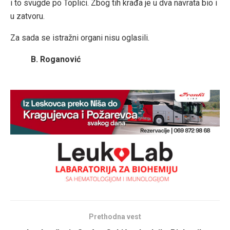
i to svugde po Toplici. Zbog tih krađa je u dva navrata bio i
u zatvoru.
Za sada se istražni organi nisu oglasili.
B. Roganović
Prethodna vest