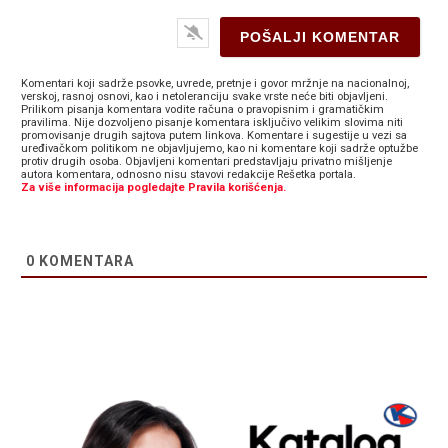
Komentari koji sadrže psovke, uvrede, pretnje i govor mržnje na nacionalnoj,
verskoj, rasnoj osnovi, kao i netoleranciju svake vrste neće biti objavljeni.
Prilikom pisanja komentara vodite računa o pravopisnim i gramatičkim
pravilima. Nije dozvoljeno pisanje komentara isključivo velikim slovima niti
promovisanje drugih sajtova putem linkova. Komentare i sugestije u vezi sa
uređivačkom politikom ne objavljujemo, kao ni komentare koji sadrže optužbe
protiv drugih osoba. Objavljeni komentari predstavljaju privatno mišljenje
autora komentara, odnosno nisu stavovi redakcije Rešetka portala.
Za više informacija pogledajte Pravila korišćenja.
0
KOMENTARA