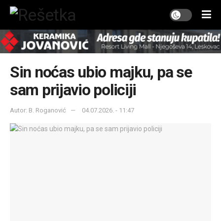
Sin noćas ubio majku, pa se
sam prijavio policiji
Autor: B. Roganović
04.07.2026. - 11:47