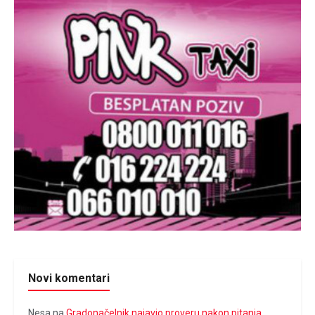
Novi komentari
Nesa
na
Gradonačelnik najavio proveru nakon pitanja