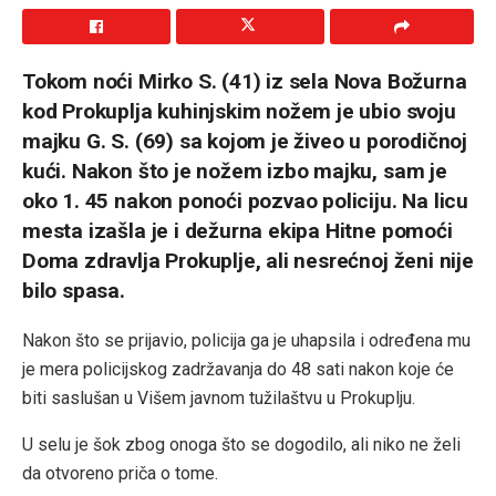
Tokom noći Mirko S. (41) iz sela Nova Božurna
kod Prokuplja kuhinjskim nožem je ubio svoju
majku G. S. (69) sa kojom je živeo u porodičnoj
kući. Nakon što je nožem izbo majku, sam je
oko 1. 45 nakon ponoći pozvao policiju. Na licu
mesta izašla je i dežurna ekipa Hitne pomoći
Doma zdravlja Prokuplje, ali nesrećnoj ženi nije
bilo spasa.
Nakon što se prijavio, policija ga je uhapsila i određena mu
je mera policijskog zadržavanja do 48 sati nakon koje će
biti saslušan u Višem javnom tužilaštvu u Prokuplju.
U selu je šok zbog onoga što se dogodilo, ali niko ne želi
da otvoreno priča o tome.