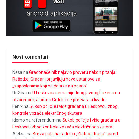
Novi komentari
Nesa
na
Gradonačelnik najavio proveru nakon pitanja
Rešetke: Građani prijavljuju nove ustanove sa
„zaposlenima koji ne dolaze na posao“
Ružica
na
U Leskovcu nema nijednog javnog bazena na
otvorenom, a onaj u Grdelici se pretvara u livadu
Fenix
na
Sukob policije i više građana u Leskovcu zbog
kontrole vozača električnog skutera
idemo na referendum
na
Sukob policije i više građana u
Leskovcu zbog kontrole vozača električnog skutera
Aleksa
na
Breza pala na radnicu „Zlatnog traga“ usred