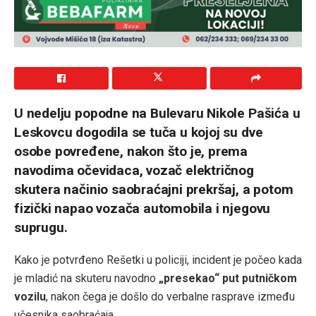
U nedelju popodne na Bulevaru Nikole Pašića u
Leskovcu dogodila se tuča u kojoj su dve
osobe povređene, nakon što je, prema
navodima očevidaca, vozač električnog
skutera načinio saobraćajni prekršaj, a potom
fizički napao vozača automobila i njegovu
suprugu.
Kako je potvrđeno Rešetki u policiji, incident je počeo kada
je mladić na skuteru navodno
„presekao“ put putničkom
vozilu
, nakon čega je došlo do verbalne rasprave između
učesnika saobraćaja.