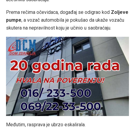
Prema rečima očevidaca, događaj se odigrao kod
Zoljeve
pumpe
, a vozač automobila je pokušao da ukaže vozaču
skutera na nepravilnost koju je učinio u saobraćaju.
Međutim, rasprava je ubrzo eskalirala.