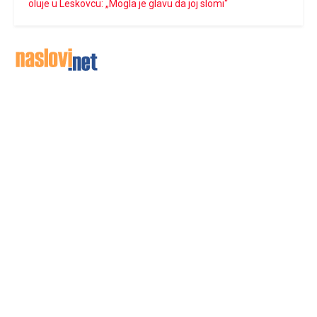
oluje u Leskovcu: „Mogla je glavu da joj slomi“