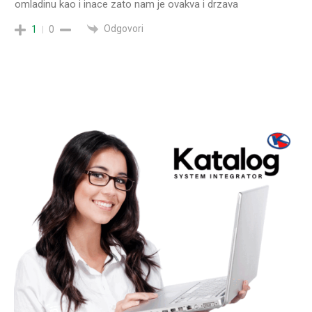
omladinu kao i inace zato nam je ovakva i drzava
Odgovori
1
0