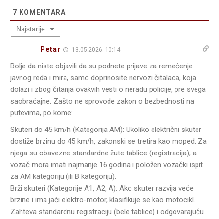
7
KOMENTARA
Najstarije
Petar
13.05.2026. 10:14
Bolje da niste objavili da su podnete prijave za remećenje
javnog reda i mira, samo doprinosite nervozi čitalaca, koja
dolazi i zbog čitanja ovakvih vesti o neradu policije, pre svega
saobraćajne. Zašto ne sprovode zakon o bezbednosti na
putevima, po kome:
Skuteri do 45 km/h (Kategorija AM): Ukoliko električni skuter
dostiže brzinu do 45 km/h, zakonski se tretira kao moped. Za
njega su obavezne standardne žute tablice (registracija), a
vozač mora imati najmanje 16 godina i položen vozački ispit
za AM kategoriju (ili B kategoriju).
Brži skuteri (Kategorije A1, A2, A): Ako skuter razvija veće
brzine i ima jači elektro-motor, klasifikuje se kao motocikl.
Zahteva standardnu registraciju (bele tablice) i odgovarajuću