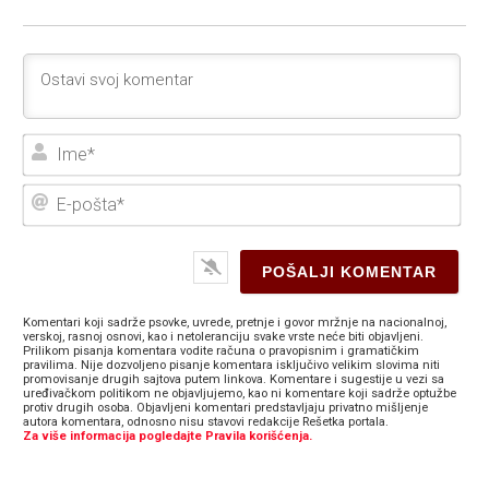
Ime
E-
poš
Komentari koji sadrže psovke, uvrede, pretnje i govor mržnje na nacionalnoj,
verskoj, rasnoj osnovi, kao i netoleranciju svake vrste neće biti objavljeni.
Prilikom pisanja komentara vodite računa o pravopisnim i gramatičkim
pravilima. Nije dozvoljeno pisanje komentara isključivo velikim slovima niti
promovisanje drugih sajtova putem linkova. Komentare i sugestije u vezi sa
uređivačkom politikom ne objavljujemo, kao ni komentare koji sadrže optužbe
protiv drugih osoba. Objavljeni komentari predstavljaju privatno mišljenje
autora komentara, odnosno nisu stavovi redakcije Rešetka portala.
Za više informacija pogledajte Pravila korišćenja.