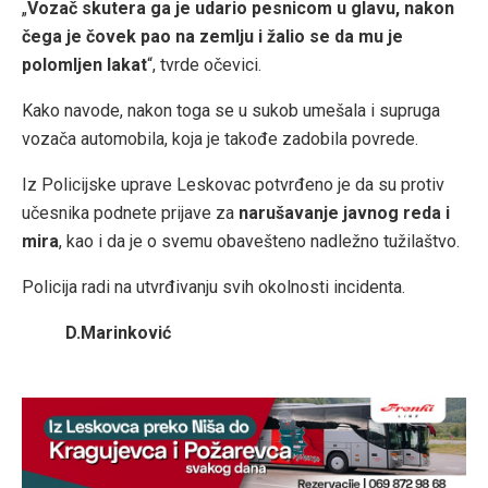
„
Vozač skutera ga je udario pesnicom u glavu, nakon
čega je čovek pao na zemlju i žalio se da mu je
polomljen lakat
“, tvrde očevici.
Kako navode, nakon toga se u sukob umešala i supruga
vozača automobila, koja je takođe zadobila povrede.
Iz Policijske uprave Leskovac potvrđeno je da su protiv
učesnika podnete prijave za
narušavanje javnog reda i
mira
, kao i da je o svemu obavešteno nadležno tužilaštvo.
Policija radi na utvrđivanju svih okolnosti incidenta.
D.Marinković