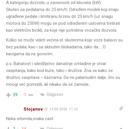
A kategoriju dozvole, u zavisnosti od kilovata (kW).
Skuteri sa pedalama do 25 km/h: Određeni modeli koji imaju
ugrađene pedale i limitiranu brzinu do 25 km/h (uz snagu
motora do 250W) mogu se pod određenim uslovima tretirati
kao električni bicikli, za koje nije potrebna vozačka dozvola.
Kolko se može videti većina el. skuterima koje voze balavci su
bez pedala, kao i sa skinutim blokadama, tako da…. O
kacigama da ne govorim.
p.s. Bahatost i siledžijstvo današnje omladine je stvar
vaspitanja, kako kod kuće, tako i društva. Zna se kako se
društvo vaspitava – kaznama. Da ne palamudim dalje, što su
mnogi već pomislili, ali nikako da se zamisle…
Odgovori
39
-1
Stojanov
13.05.2026. 11:32
Neka srbenda,svaka cast.
Odgovori