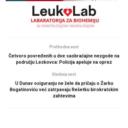
Prethodna vest
Četvoro povređenih u dve saobraćajne nezgode na
području Leskovca: Policija apeluje na oprez
Sledeća vest
U Dunav osiguranju ne žele da pričaju o Žarku
Bogatinoviću već zatrpavaju Rešetku birokratskim
zahtevima