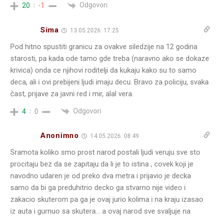
Odgovori
20
-1
Sima
13.05.2026. 17:25
Pod hitno spustiti granicu za ovakve siledzije na 12 godina
starosti, pa kada ode tamo gde treba (naravno ako se dokaze
krivica) onda ce njihovi roditelji da kukaju kako su to samo
deca, ali i ovi prebijeni ljudi imaju decu. Bravo za policiju, svaka
čast, prijave za javni red i mir, alal vera.
Odgovori
4
0
Anonimno
14.05.2026. 08:49
Sramota koliko smo prost narod postali ljudi veruju sve sto
procitaju bez da se zapitaju da li je to istina , covek koji je
navodno udaren je od preko dva metra i prijavio je decka
samo da bi ga preduhitrio decko ga stvarno nije video i
zakacio skuterom pa ga je ovaj jurio kolima i na kraju izasao
iz auta i gurnuo sa skutera… a ovaj narod sve svaljuje na