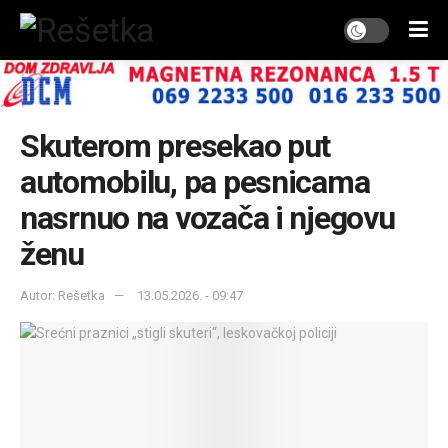
Skuterom presekao put
automobilu, pa pesnicama
nasrnuo na vozača i njegovu
ženu
Autor: Rešetka
13.05.2026. - 09:47