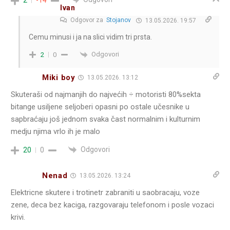
2
-14
Ivan
Odgovor za
Stojanov
13.05.2026. 19:57
Cemu minusi i ja na slici vidim tri prsta.
Odgovori
2
0
Miki boy
13.05.2026. 13:12
Skuteraši od najmanjih do najvećih ÷ motoristi 80%sekta
bitange usiljene seljoberi opasni po ostale učesnike u
sapbraćaju još jednom svaka čast normalnim i kulturnim
medju njima vrlo ih je malo
Odgovori
20
0
Nenad
13.05.2026. 13:24
Elektricne skutere i trotinetr zabraniti u saobracaju, voze
zene, deca bez kaciga, razgovaraju telefonom i posle vozaci
krivi.