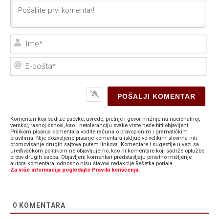
Ime
E-
poš
Komentari koji sadrže psovke, uvrede, pretnje i govor mržnje na nacionalnoj,
verskoj, rasnoj osnovi, kao i netoleranciju svake vrste neće biti objavljeni.
Prilikom pisanja komentara vodite računa o pravopisnim i gramatičkim
pravilima. Nije dozvoljeno pisanje komentara isključivo velikim slovima niti
promovisanje drugih sajtova putem linkova. Komentare i sugestije u vezi sa
uređivačkom politikom ne objavljujemo, kao ni komentare koji sadrže optužbe
protiv drugih osoba. Objavljeni komentari predstavljaju privatno mišljenje
autora komentara, odnosno nisu stavovi redakcije Rešetka portala.
Za više informacija pogledajte Pravila korišćenja.
0
KOMENTARA