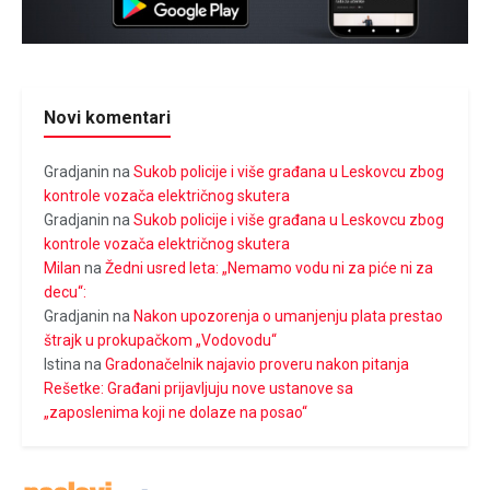
Novi komentari
Gradjanin
na
Sukob policije i više građana u Leskovcu zbog
kontrole vozača električnog skutera
Gradjanin
na
Sukob policije i više građana u Leskovcu zbog
kontrole vozača električnog skutera
Milan
na
Žedni usred leta: „Nemamo vodu ni za piće ni za
decu“:
Gradjanin
na
Nakon upozorenja o umanjenju plata prestao
štrajk u prokupačkom „Vodovodu“
Istina
na
Gradonačelnik najavio proveru nakon pitanja
Rešetke: Građani prijavljuju nove ustanove sa
„zaposlenima koji ne dolaze na posao“