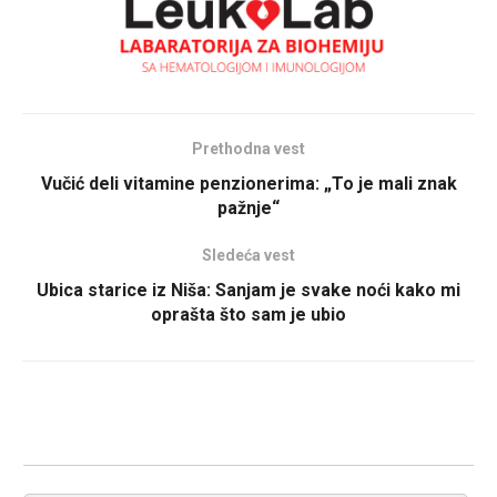
Prethodna vest
Vučić deli vitamine penzionerima: „To je mali znak
pažnje“
Sledeća vest
Ubica starice iz Niša: Sanjam je svake noći kako mi
oprašta što sam je ubio