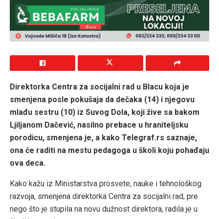
Direktorka Centra za socijalni rad u Blacu koja je
smenjena posle pokušaja da dečaka (14) i njegovu
mlađu sestru (10) iz Suvog Dola, koji žive sa bakom
Ljiljanom Dačević, nasilno prebace u hraniteljsku
porodicu, smenjena je, a kako Telegraf.rs saznaje,
ona će raditi na mestu pedagoga u školi koju pohađaju
ova deca.
Kako kažu iz Ministarstva prosvete, nauke i tehnološkog
razvoja, smenjena direktorka Centra za socijalni rad, pre
nego što je stupila na novu dužnost direktora, radila je u