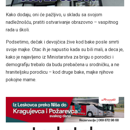
Kako dodaju, oni će pažljivo, u skladu sa svojom
nadležnošću, pratiti ostvarivanje obrazovno – vaspitnog
rada u školi.
Podsetimo, dečak i devojčica žive kod bake posle smrti
svoje majke. Otac ih je napustio kada su bili mali, a deca je,
kako je najavljeno iz Ministarstva za brigu o porodici i
demografiju trebalo da budu prebačena u srodničku, a ne
hraniteljsku porodicu – kod druge bake, majke njihove
pokojne mame.