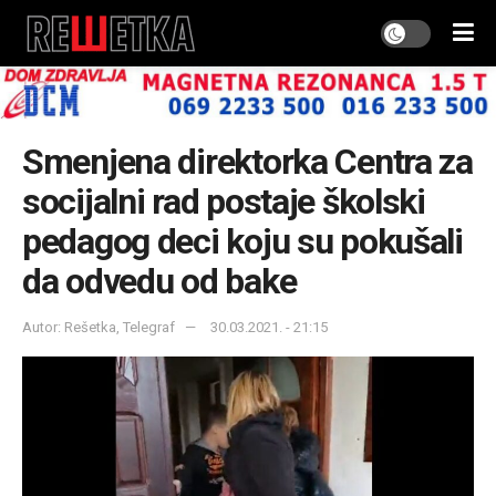
Smenjena direktorka Centra za
socijalni rad postaje školski
pedagog deci koju su pokušali
da odvedu od bake
Autor: Rešetka, Telegraf
30.03.2021. - 21:15